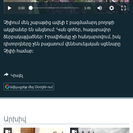
ՄԻՋԱԶԳԱՅԻՆ
0:00
1:49
ՄՇԱԿՈՒՅԹ
Չիլիում մեկ շաբաթից ավելի է բազմամարդ բողոքի
ՍՊՈՐՏ
ակցիաներ են անցնում: Կան զոհեր, հազարավոր
ձերբակալվածներ: Իրավիճակը չի հանդարտվում, իսկ
ՄԵԿՆԱԲԱՆՈՒԹՅՈՒՆ
դիտորդները չեն բացառում վենեսուելական սցենարը
ՏՏ ԵՒ ԻՆՏԵՐՆԵՏ
Չիլիի համար:
ԿՈՐՈՆԱՎԻՐՈՒՍ
ԱՐԽԻՎ
Կիսվել
ՏԵՍԱՆՅՈՒԹԵՐ
Ավելացրեք մեզ Google-ում
ԲԱՆԱՎԵՃ
ՁԳՏԵԼՈՎ ԼԱՎԱԳՈՒՅՆԻՆ
ՓՈԴՔԱՍԹ
Արխիվ
Հայերեն