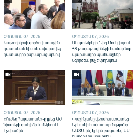
English
Русский
ՀԵՏԵՎԵՔ ՄԵԶ
ՕԳՈՍՏՈՍ 07, 2026
ՕԳՈՍՏՈՍ 07, 2026
Կաթողիկոսի գործով առաջին
Սեպտեմբերի 1-ից Մոսկվայում
դատական նիստն ավարտվեց
ՀՀ քաղաքացիների համար նոր
դատավորի ինքնաբացարկով
պարտադիր պահանջներ
կգործեն. ինչ է փոխվում
«Ազատության» բոլոր կայքերը
ՕԳՈՍՏՈՍ 07, 2026
ՕԳՈՍՏՈՍ 07, 2026
«Ուժեղ Հայաստան»-ը լքեց ԱԺ
Փաշինյանը վերահաստատեց
նիստերի դահլիճը և մեկնում է
Երևանի հավատարմությունը
Էջմիածին
ԵԱՏՄ-ին, կրկին բացառեց ԵՄ
հարցով հանրաքվեն