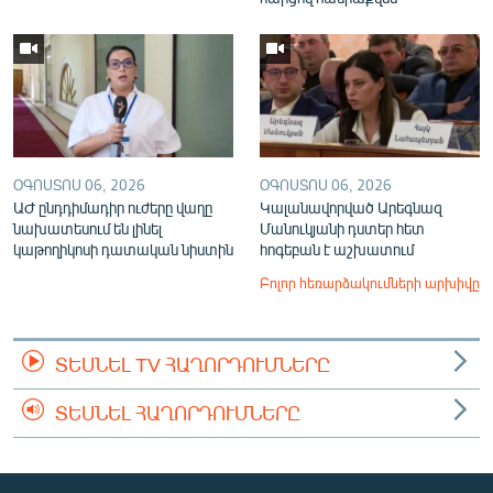
ՕԳՈՍՏՈՍ 06, 2026
ՕԳՈՍՏՈՍ 06, 2026
ԱԺ ընդդիմադիր ուժերը վաղը
Կալանավորված Արեգնազ
նախատեսում են լինել
Մանուկյանի դստեր հետ
կաթողիկոսի դատական նիստին
հոգեբան է աշխատում
Բոլոր հեռարձակումների արխիվը
ՏԵՍՆԵԼ TV ՀԱՂՈՐԴՈՒՄՆԵՐԸ
ՏԵՍՆԵԼ ՀԱՂՈՐԴՈՒՄՆԵՐԸ