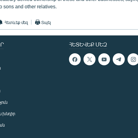
o sons and other relatives.
Հետևեք մեզ
Տպել
Ր
ՀԵՏԵՎԵՔ ՄԵԶ
ն
ն
յուն
 խնդիր
ան