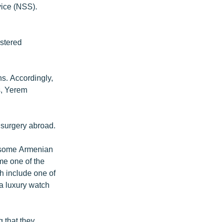
vice (NSS).
stered
s. Accordingly,
rs, Yerem
 surgery abroad.
h some Armenian
me one of the
ch include one of
a luxury watch
 that they