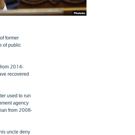
of former
 of public
 from 2014-
have recovered
ter used to run
rnment agency
rian from 2008-
his uncle deny