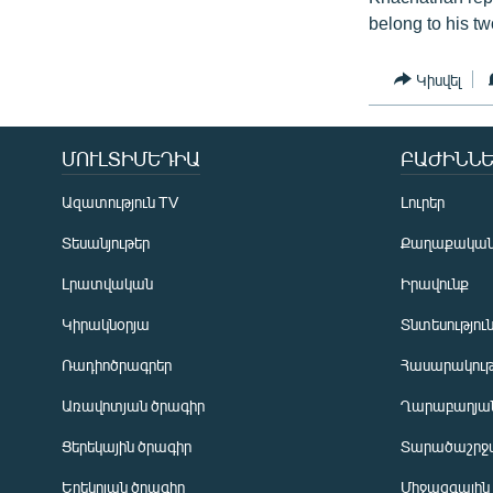
belong to his tw
Կիսվել
ՄՈՒԼՏԻՄԵԴԻԱ
ԲԱԺԻՆՆԵ
Ազատություն TV
Լուրեր
Տեսանյութեր
Քաղաքակա
Լրատվական
Իրավունք
Կիրակնօրյա
Տնտեսությու
Ռադիոծրագրեր
Հասարակութ
Առավոտյան ծրագիր
Ղարաբաղյան
Ցերեկային ծրագիր
Տարածաշրջ
Հայերեն
Երեկոյան ծրագիր
Միջազգային