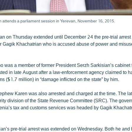
n attends a parliament session in Yerevan, November 16, 2015.
van on Thursday extended until December 24 the pre-trial arrest 
r Gagik Khachatrian who is accused abuse of power and misuse
o was a member of former President Serzh Sarkisian’s cabinet
ted in late August after a law-enforcement agency claimed to 
s ($1.7 million) in “damage inflicted on the state” by him.
ephew Karen was also arrested and charged at the time. The lat
urity division of the State Revenue Committee (SRC). The gove
enia’s tax and customs services was headed by Gagik Khachat
an’s pre-trial arrest was extended on Wednesday. Both he and 