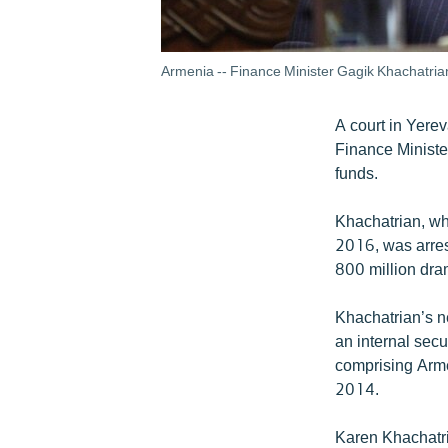
Armenia -- Finance Minister Gagik Khachatria
A court in Yere
Finance Ministe
funds.
Khachatrian, wh
2016, was arres
800 million dram
Khachatrian’s n
an internal sec
comprising Arm
2014.
Karen Khachatri