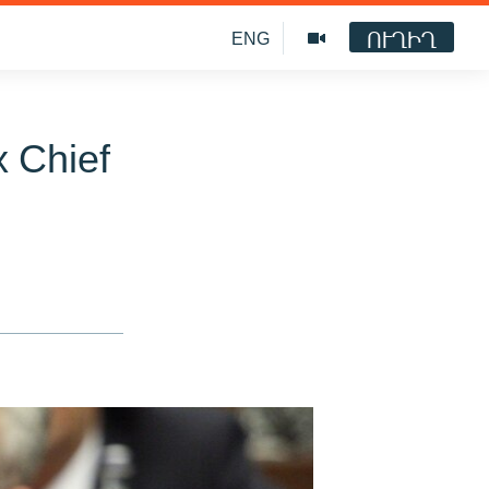
ՈՒՂԻՂ
ENG
x Chief