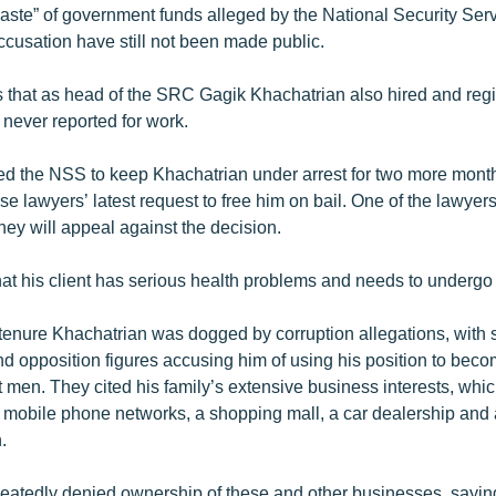
waste” of government funds alleged by the National Security Ser
accusation have still not been made public.
that as head of the SRC Gagik Khachatrian also hired and regi
ever reported for work.
ed the NSS to keep Khachatrian under arrest for two more month
nse lawyers’ latest request to free him on bail. One of the lawye
hey will appeal against the decision.
hat his client has serious health problems and needs to undergo
tenure Khachatrian was dogged by corruption allegations, wit
nd opposition figures accusing him of using his position to beco
t men. They cited his family’s extensive business interests, whi
 mobile phone networks, a shopping mall, a car dealership and 
.
eatedly denied ownership of these and other businesses, saying