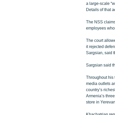
a large-scale “
Details of that 
The NSS claims 
employees who n
The court allow
it rejected defe
Sargsian, said t
Sargsian said t
Throughout his 
media outlets a
country’s riches
Armenia’s three
store in Yerevan
Khachatrian rep