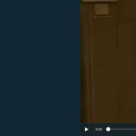
ՄԻՋԱԶԳԱՅԻՆ
ՄՇԱԿՈՒՅԹ
ՍՊՈՐՏ
ՄԵԿՆԱԲԱՆՈՒԹՅՈՒՆ
ՏՏ ԵՒ ԻՆՏԵՐՆԵՏ
ԿՈՐՈՆԱՎԻՐՈՒՍ
ԱՐԽԻՎ
ՏԵՍԱՆՅՈՒԹԵՐ
ԲԱՆԱՎԵՃ
ՁԳՏԵԼՈՎ ԼԱՎԱԳՈՒՅՆԻՆ
ՓՈԴՔԱՍԹ
0:00