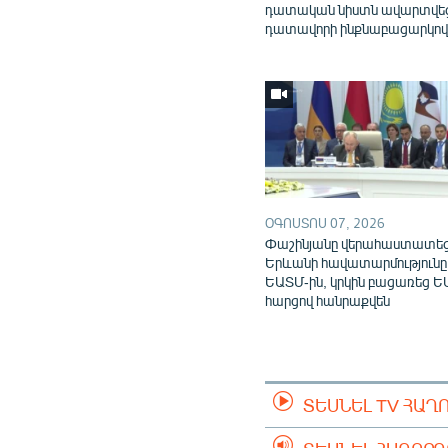
դատական նիստն ավարտվե
դատավորի ինքնաբացարկո
ՕԳՈՍՏՈՍ 07, 2026
Փաշինյանը վերահաստատե
Երևանի հավատարմությունը
ԵԱՏՄ-ին, կրկին բացառեց Ե
հարցով հանրաքվեն
ՏԵՍՆԵԼ TV ՀԱՂ