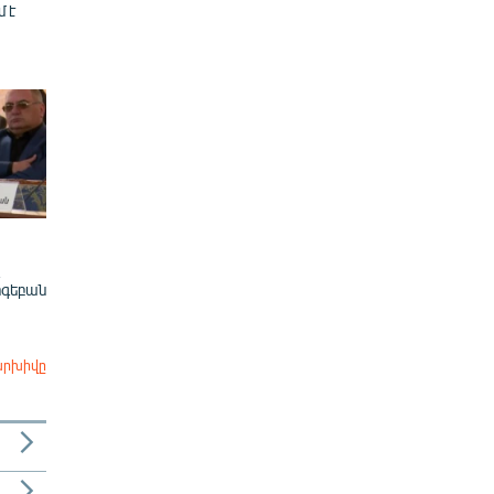
մ է
ոգեբան
արխիվը