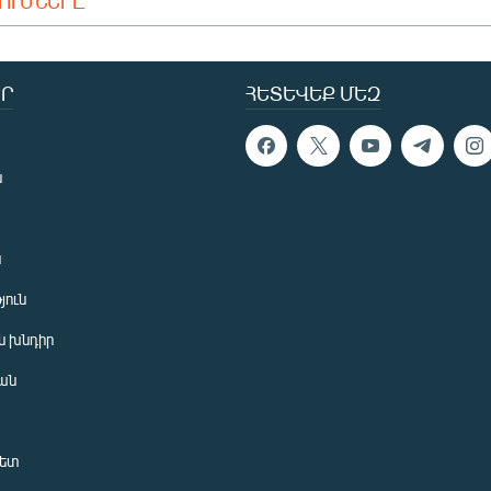
ԴՈՒՄՆԵՐԸ
Ր
ՀԵՏԵՎԵՔ ՄԵԶ
ն
ն
յուն
 խնդիր
ան
նետ