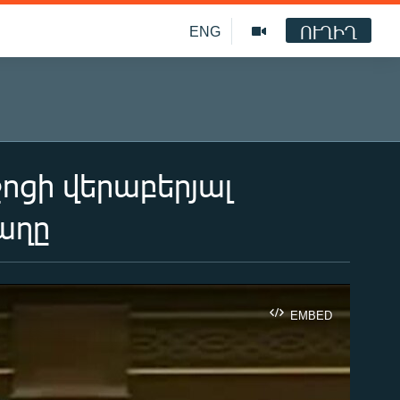
ՈՒՂԻՂ
ENG
ցի վերաբերյալ
աղը
EMBED