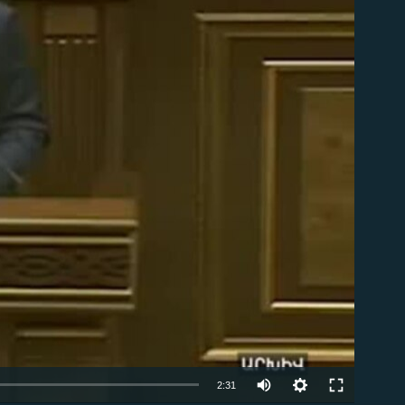
ble
2:31