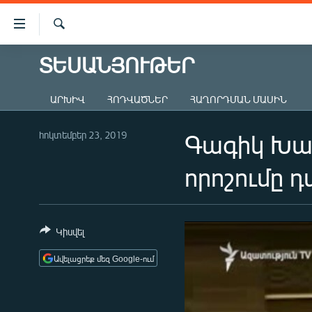
Մատչելիության
հղումներ
Որոնում
Անցնել
ՏԵՍԱՆՅՈՒԹԵՐ
ԱԶԱՏՈՒԹՅՈՒՆ TV
հիմնական
բովանդակությանը
ՀԱՅԱՍՏԱՆ
ԱՐԽԻՎ
ՀՈԴՎԱԾՆԵՐ
ՀԱՂՈՐԴՄԱՆ ՄԱՍԻՆ
Անցնել
ՔԱՂԱՔԱԿԱՆ
հիմնական
մենյուին
հոկտեմբեր 23, 2019
Գագիկ Խա
ԸՆՏՐՈՒԹՅՈՒՆՆԵՐ 2026
Որոնում
ԻՐԱՎՈՒՆՔ
որոշումը
ՀԱՍԱՐԱԿՈՒԹՅՈՒՆ
ՏՆՏԵՍՈՒԹՅՈՒՆ
Կիսվել
ՂԱՐԱԲԱՂ
Ավելացրեք մեզ Google-ում
ՊԱՏԵՐԱԶՄԻ 6 ՇԱԲԱԹՆԵՐԸ
ՏԱՐԱԾԱՇՐՋԱՆ