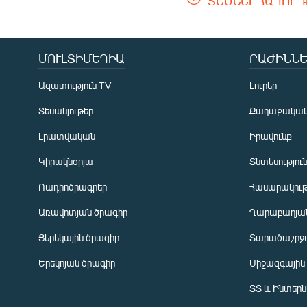
ՏԵՍՆԵԼ ՀԱՂՈՐ
ՄՈՒԼՏԻՄԵԴԻԱ
ԲԱԺԻՆՆԵ
Ազատություն TV
Լուրեր
Տեսանյութեր
Քաղաքակա
Լրատվական
Իրավունք
Կիրակնօրյա
Տնտեսությու
Ռադիոծրագրեր
Հասարակութ
Առավոտյան ծրագիր
Ղարաբաղյան
Ցերեկային ծրագիր
Տարածաշրջ
Հայերեն
Երեկոյան ծրագիր
Միջազգային
English
ՏՏ և Ինտեր
Русский