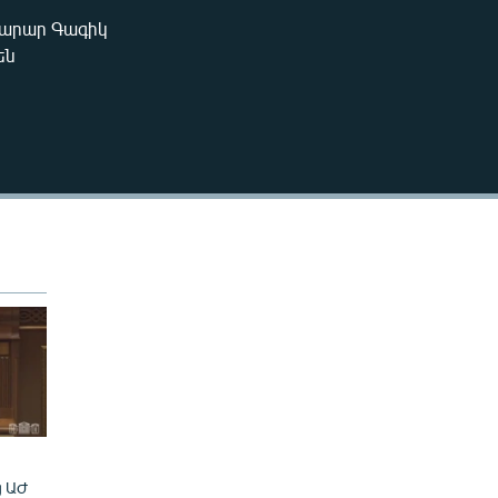
խարար Գագիկ
EMBED
են
ց ԱԺ