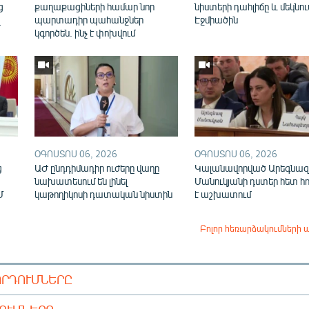
ց
քաղաքացիների համար նոր
նիստերի դահլիճը և մեկնու
վ
պարտադիր պահանջներ
Էջմիածին
կգործեն. ինչ է փոխվում
ՕԳՈՍՏՈՍ 06, 2026
ՕԳՈՍՏՈՍ 06, 2026
ց
ԱԺ ընդդիմադիր ուժերը վաղը
Կալանավորված Արեգնազ
նախատեսում են լինել
Մանուկյանի դստեր հետ հ
Մ
կաթողիկոսի դատական նիստին
է աշխատում
Բոլոր հեռարձակումների 
ՈՐԴՈՒՄՆԵՐԸ