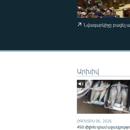
ՄԻՋԱԶԳԱՅԻՆ
ՄՇԱԿՈՒՅԹ
ՍՊՈՐՏ
Նվագարկիչը բացել 
ՄԵԿՆԱԲԱՆՈՒԹՅՈՒՆ
ՏՏ ԵՒ ԻՆՏԵՐՆԵՏ
ԿՈՐՈՆԱՎԻՐՈՒՍ
ԱՐԽԻՎ
Արխիվ
ՏԵՍԱՆՅՈՒԹԵՐ
ԲԱՆԱՎԵՃ
ՁԳՏԵԼՈՎ ԼԱՎԱԳՈՒՅՆԻՆ
ՓՈԴՔԱՍԹ
ՕԳՈՍՏՈՍ 06, 2026
450 միլիոն դրամ աջակցությո