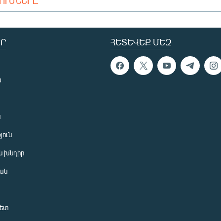
ԴՈՒՄՆԵՐԸ
Ր
ՀԵՏԵՎԵՔ ՄԵԶ
ն
ն
յուն
 խնդիր
ան
նետ