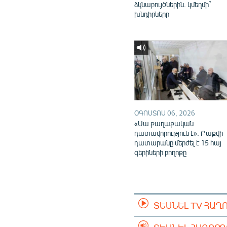
ձկնաբույծներին. կմեղմի՞
խնդիրները
ՕԳՈՍՏՈՍ 06, 2026
«Սա քաղաքական
դատավորություն է». Բաքվի
դատարանը մերժել է 15 հայ
գերիների բողոքը
ՏԵՍՆԵԼ TV ՀԱՂ