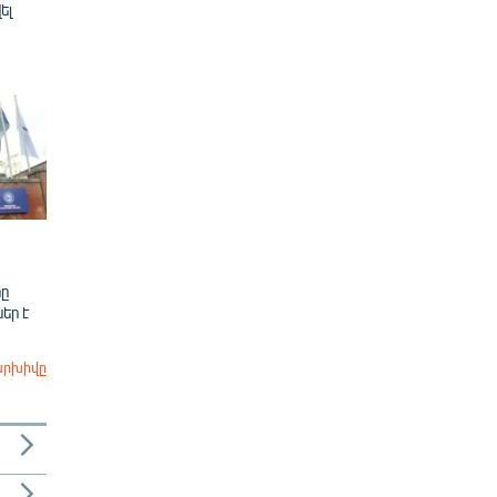
ել
ը
եր է
արխիվը