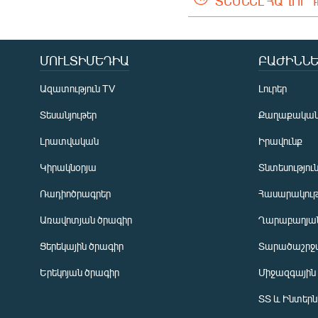
ՏԵՍՆԵԼ ՀԱՂՈՐ
ՄՈՒԼՏԻՄԵԴԻԱ
ԲԱԺԻՆՆԵ
Ազատություն TV
Լուրեր
Տեսանյութեր
Քաղաքակա
Լրատվական
Իրավունք
Կիրակնօրյա
Տնտեսությու
Ռադիոծրագրեր
Հասարակութ
Առավոտյան ծրագիր
Ղարաբաղյան
Ցերեկային ծրագիր
Տարածաշրջ
Հայերեն
Երեկոյան ծրագիր
Միջազգային
English
ՏՏ և Ինտեր
Русский