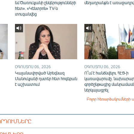
եմ Ծառուկյանի ընկերությունների
մեղադրանքն է առաջադրվ
հետ». «Կենտրոն» TV-ն
տուգանվեց
ՕԳՈՍՏՈՍ 06, 2026
ՕԳՈՍՏՈՍ 06, 2026
Կալանավորված Արեգնազ
Ո՞ւմ է հանձնվելու ՀԷՑ-ի
Մանուկյանի դստեր հետ հոգեբան
կառավարումը. նախարար
է աշխատում
գործընթացից մանրամասն
ներկայացրել
Բոլոր հեռարձակումների 
ՈՐԴՈՒՄՆԵՐԸ