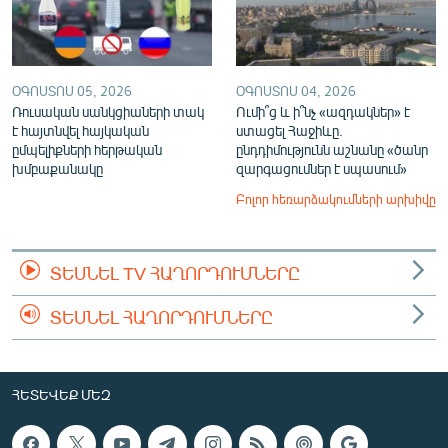
ՕԳՈՍՏՈՍ 05, 2026
ՕԳՈՍՏՈՍ 04, 2026
Ռուսական սանկցիաների տակ
Ումի՞ց և ի՞նչ «ազդակներ» է
է հայտնվել հայկական
ստացել Հաջիևը.
ըմպելիքների հերթական
ընդդիմությունն աշնանը «ծանր
խմբաքանակը
զարգացումներ է սպասում»
Բոլոր հեռարձակումների արխիվը
ՏԵՍՆԵԼ TV ՀԱՂՈՐԴՈՒՄՆԵՐԸ
ՏԵՍՆԵԼ ՀԱՂՈՐԴՈՒՄՆԵՐԸ
ՀԵՏԵՎԵՔ ՄԵԶ