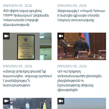
English
ՕԳՈՍՏՈՍ 05, 2026
ՕԳՈՍՏՈՍ 05, 2026
400 միլիոն դոլար բյուջեով
Ձերբակալվել է «Մուլտի Գրուպ»-
Русский
TRIPP հիմնադրամ՝ բիզնեսմեն
ի նախկին գլխավոր տնօրեն
Կոնստանտին Սոկոլովի
Սեդրակ Առուստամյանը
ղեկավարությամբ
ՀԵՏԵՎԵՔ ՄԵԶ
«Ազատության» բոլոր կայքերը
ՕԳՈՍՏՈՍ 05, 2026
ՕԳՈՍՏՈՍ 05, 2026
«Անունը փոխելով կհասնե՞նք
ԱԺ-ում երկրորդ
նպատակին». սոցապը դառնում
փոխնախագահին ընտրեցին,
է բարեկեցությա՞ն
ընդդիմությունն ու
նախարարություն
իշխանությունը միմյանց
վիրավորեցին