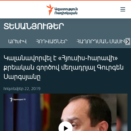
Մատչելիության
հղումներ
Անցնել
ՏԵՍԱՆՅՈՒԹԵՐ
հիմնական
ԱԶԱՏՈՒԹՅՈՒՆ TV
բովանդակությանը
ԱՐԽԻՎ
ՀՈԴՎԱԾՆԵՐ
ՀԱՂՈՐԴՄԱՆ ՄԱՍԻՆ
ՀԱՅԱՍՏԱՆ
Անցնել
հիմնական
ՔԱՂԱՔԱԿԱՆ
Կալանավորվել է «Հյուսիս-հարավի»
մենյուին
ԸՆՏՐՈՒԹՅՈՒՆՆԵՐ 2026
Որոնում
քրեական գործով մեղադրյալ Գուրգեն
ԻՐԱՎՈՒՆՔ
Սարգսյանը
ՀԱՍԱՐԱԿՈՒԹՅՈՒՆ
հոկտեմբեր 22, 2019
ՏՆՏԵՍՈՒԹՅՈՒՆ
ՂԱՐԱԲԱՂ
ՊԱՏԵՐԱԶՄԻ 6 ՇԱԲԱԹՆԵՐԸ
ՏԱՐԱԾԱՇՐՋԱՆ
No media source currently available