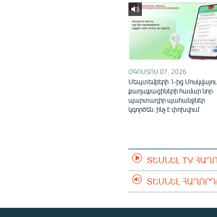
ՕԳՈՍՏՈՍ 07, 2026
Սեպտեմբերի 1-ից Մոսկվայու
քաղաքացիների համար նոր
պարտադիր պահանջներ
կգործեն. ինչ է փոխվում
ՏԵՍՆԵԼ TV ՀԱՂ
ՏԵՍՆԵԼ ՀԱՂՈՐ