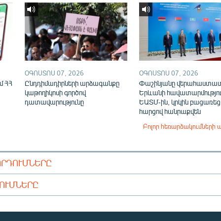
ՕԳՈՍՏՈՍ 07, 2026
ՕԳՈՍՏՈՍ 07, 2026
մ ՀՀ
Ընդդիմադիրների արձագանքը
Փաշինյանը վերահաստա
կաթողիկոսի գործով
Երևանի հավատարմությու
դատավարությունը
ԵԱՏՄ-ին, կրկին բացառեց
հարցով հանրաքվեն
Բոլոր հեռարձակումների 
ՈՐԴՈՒՄՆԵՐԸ
ԴՈՒՄՆԵՐԸ