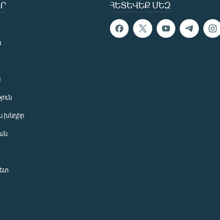
Ր
ՀԵՏԵՎԵՔ ՄԵԶ
ն
ն
յուն
 խնդիր
ան
նետ