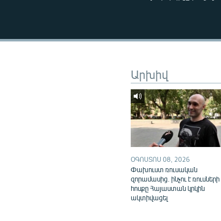
ՄԻՋԱԶԳԱՅԻՆ
ՄՇԱԿՈՒՅԹ
ՍՊՈՐՏ
ՄԵԿՆԱԲԱՆՈՒԹՅՈՒՆ
Արխիվ
ՏՏ ԵՒ ԻՆՏԵՐՆԵՏ
ԿՈՐՈՆԱՎԻՐՈՒՍ
ԱՐԽԻՎ
ՏԵՍԱՆՅՈՒԹԵՐ
ԲԱՆԱՎԵՃ
ՕԳՈՍՏՈՍ 08, 2026
ՁԳՏԵԼՈՎ ԼԱՎԱԳՈՒՅՆԻՆ
Փախուստ ռուսական
ՓՈԴՔԱՍԹ
զորամասից. ինչու է ռուսների
հոսքը Հայաստան կրկին
ակտիվացել