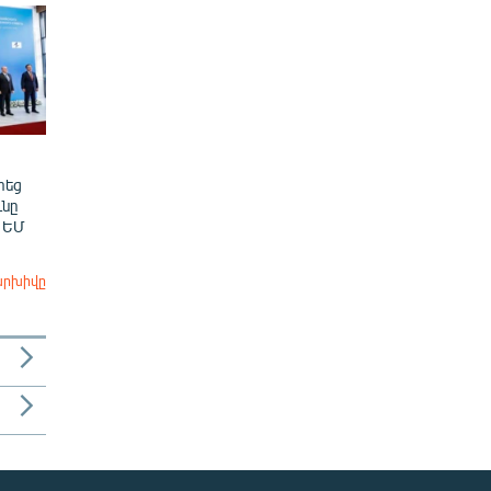
տեց
նը
 ԵՄ
արխիվը