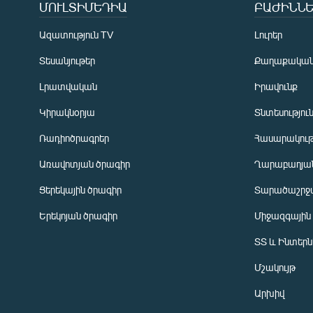
ՄՈՒԼՏԻՄԵԴԻԱ
ԲԱԺԻՆՆԵ
Ազատություն TV
Լուրեր
Տեսանյութեր
Քաղաքակա
Լրատվական
Իրավունք
Կիրակնօրյա
Տնտեսությու
Ռադիոծրագրեր
Հասարակութ
Առավոտյան ծրագիր
Ղարաբաղյան
Ցերեկային ծրագիր
Տարածաշրջ
Հայերեն
Երեկոյան ծրագիր
Միջազգային
English
ՏՏ և Ինտեր
Русский
Մշակույթ
ՀԵՏԵՎԵՔ ՄԵԶ
Արխիվ