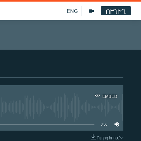
ՈՒՂԻՂ
ENG
EMBED
ble
3:30
Ուղիղ հղում