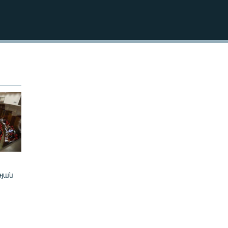
EMBED
թյան