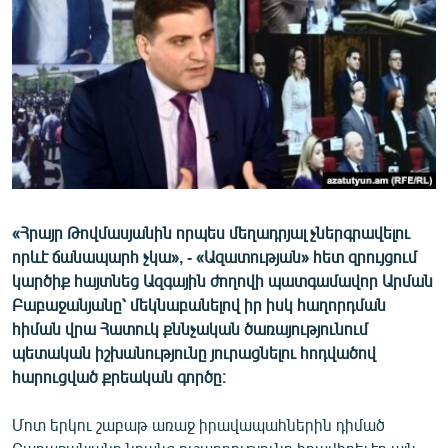
ՄԻՋԱԶԳԱՅԻՆ
ՄՇԱԿՈՒՅԹ
ՍՊՈՐՏ
ՄԵԿՆԱԲԱՆՈՒԹՅՈՒՆ
ՏՏ ԵՒ ԻՆՏԵՐՆԵՏ
ԿՈՐՈՆԱՎԻՐՈՒՍ
«Հրայր Թովմասյանին որպես մեղադրյալ չներգրավելու
ԱՐԽԻՎ
որևէ ճանապարհ չկա», - «Ազատության» հետ զրույցում
ՏԵՍԱՆՅՈՒԹԵՐ
կարծիք հայտնեց Ազգային ժողովի պատգամավոր Արման
Բաբաջանյանը՝ մեկնաբանելով իր իսկ հաղորդման
ԲԱՆԱՎԵՃ
հիման վրա Հատուկ քննչական ծառայությունում
ՁԳՏԵԼՈՎ ԼԱՎԱԳՈՒՅՆԻՆ
պետական իշխանությունը յուրացնելու հոդվածով
հարուցված քրեական գործը։
ՓՈԴՔԱՍԹ
Մոտ երկու շաբաթ առաջ իրավապահներին դիմած
Հայերեն