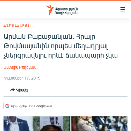
Մատչելիության
հղումներ
Անցնել
ՔԱՂԱՔԱԿԱՆ
հիմնական
ԱԶԱՏՈՒԹՅՈՒՆ TV
Արման Բաբաջանյան․ Հրայր
բովանդակությանը
ՀԱՅԱՍՏԱՆ
Անցնել
Թովմասյանին որպես մեղադրյալ
հիմնական
ՔԱՂԱՔԱԿԱՆ
չներգրավելու որևէ ճանապարհ չկա
մենյուին
ԸՆՏՐՈՒԹՅՈՒՆՆԵՐ 2026
Որոնում
Աստղիկ Բեդեւյան
ԻՐԱՎՈՒՆՔ
հոկտեմբեր 17, 2019
ՀԱՍԱՐԱԿՈՒԹՅՈՒՆ
Կիսվել
ՏՆՏԵՍՈՒԹՅՈՒՆ
ՂԱՐԱԲԱՂ
Ավելացրեք մեզ Google-ում
ՊԱՏԵՐԱԶՄԻ 6 ՇԱԲԱԹՆԵՐԸ
ՏԱՐԱԾԱՇՐՋԱՆ