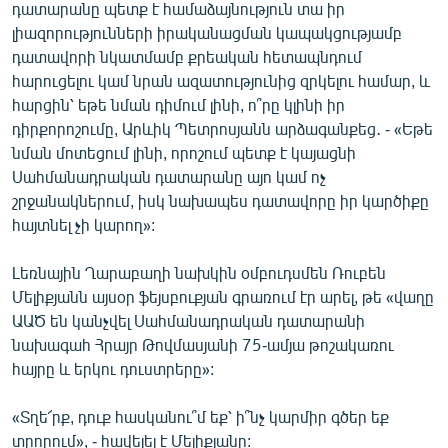
դատարանը պետք է համաձայնություն տա իր
լիազորությունների իրականացման կապակցությամբ
դատավորի նկատմամբ քրեական հետապնդում
հարուցելու կամ նրան ազատությունից զրկելու համար, և
հարցին՝ եթե նման դիմում լինի, ո՞րը կլինի իր
դիրքորոշումը, Արևիկ Պետրոսյանն արձագանքեց․ - «Եթե
նման մոտեցում լինի, որոշում պետք է կայացնի
Սահմանադրական դատարանը այո կամ ոչ
շրջանակներում, իսկ նախապես դատավորը իր կարծիքը
հայտնել չի կարող»:
Լեռնային Ղարաբաղի նախկին օմբուդսմեն Ռուբեն
Մելիքյանն այսօր ֆեյսբուքյան գրառում էր արել, թե «վաղը
ԱԱԾ են կանչվել Սահմանադրական դատարանի
նախագահ Հրայր Թովմասյանի 75-ամյա թոշակառու
հայրը և երկու դուստրերը»:
«Տղե՜րք, դուք հասկանու՞մ եք՝ ի՞նչ կարմիր գծեր եք
տրորում», - հավելել է Մելիքյանը: