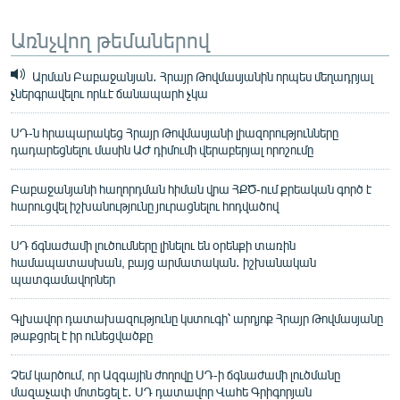
Առնչվող թեմաներով
Արման Բաբաջանյան․ Հրայր Թովմասյանին որպես մեղադրյալ
չներգրավելու որևէ ճանապարհ չկա
ՍԴ-ն հրապարակեց Հրայր Թովմասյանի լիազորությունները
դադարեցնելու մասին ԱԺ դիմումի վերաբերյալ որոշումը
Բաբաջանյանի հաղորդման հիման վրա ՀՔԾ-ում քրեական գործ է
հարուցվել իշխանությունը յուրացնելու հոդվածով
ՍԴ ճգնաժամի լուծումները լինելու են օրենքի տառին
համապատասխան, բայց արմատական․ իշխանական
պատգամավորներ
Գլխավոր դատախազությունը կստուգի՝ արդյոք Հրայր Թովմասյանը
թաքցրել է իր ունեցվածքը
Չեմ կարծում, որ Ազգային ժողովը ՍԴ-ի ճգնաժամի լուծմանը
մազաչափ մոտեցել է․ ՍԴ դատավոր Վահե Գրիգորյան