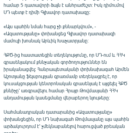
համար 5 դատավորի ձայն է անհրաժեշտ։ Իսկ դիմումով
ՍԴ պետք է դիմի Գլխավոր դատախազը:
«Այս պահին նման հարց չի քննարկվում», -
«Ազատությանը» փոխանցեց Գլխավոր դատախազի
մամուլի խոսնակ Արևիկ Խաչատրյանը։
ՀՔԾ-ից հաստատեցին տեղեկությունը, որ ՍԴ-ում և ՀՀԿ
գրասենյակում քննչական գործողություններ են
իրականացվել: Հանրապետականի փոխնախագահ Արմեն
Աշոտյանը ֆեյսբուքյան գրառմամբ տեղեկացրել է, որ
կուսակցության կենտրոնական գրասենյակ է այցելել ՀՔԾ
քննիչը՝ առգրավելու համար Հրայր Թովմասյանի ՀՀԿ
անդամության կասեցմանը վերաբերող նյութերը։
Սահմանադրական դատարանից «Ազատությանը»
փոխանցեցին, որ ՍԴ նախագահ Թովմասյանը այս պահին
արձակուրդում է՝ չմեկնաբանելով հարուցված քրեական