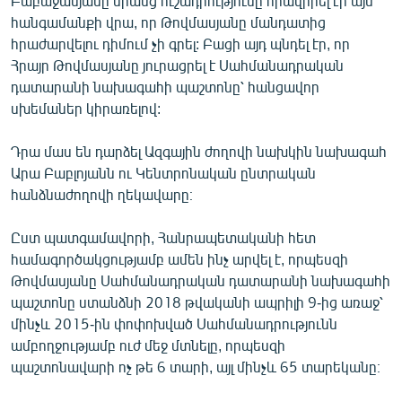
Բաբաջանյանը նրանց ուշադրությունը հրավիրել էր այն
English
հանգամանքի վրա, որ Թովմասյանը մանդատից
հրաժարվելու դիմում չի գրել: Բացի այդ պնդել էր, որ
Русский
Հրայր Թովմասյանը յուրացրել է Սահմանադրական
դատարանի նախագահի պաշտոնը՝ հանցավոր
ՀԵՏԵՎԵՔ ՄԵԶ
սխեմաներ կիրառելով:
Դրա մաս են դարձել Ազգային ժողովի նախկին նախագահ
Արա Բաբլոյանն ու Կենտրոնական ընտրական
հանձնաժողովի ղեկավարը։
«Ազատության» բոլոր կայքերը
Ըստ պատգամավորի, Հանրապետականի հետ
համագործակցությամբ ամեն ինչ արվել է, որպեսզի
Թովմասյանը Սահմանադրական դատարանի նախագահի
պաշտոնը ստանձնի 2018 թվականի ապրիլի 9-ից առաջ՝
մինչև 2015-ին փոփոխված Սահմանադրությունն
ամբողջությամբ ուժ մեջ մտնելը, որպեսզի
պաշտոնավարի ոչ թե 6 տարի, այլ մինչև 65 տարեկանը։