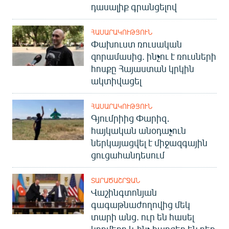
դասալիք գրանցելով
ՀԱՍԱՐԱԿՈՒԹՅՈՒՆ
Փախուստ ռուսական
զորամասից. ինչու է ռուսների
հոսքը Հայաստան կրկին
ակտիվացել
ՀԱՍԱՐԱԿՈՒԹՅՈՒՆ
Գյումրիից Փարիզ․
հայկական անօդաչուն
ներկայացվել է միջազգային
ցուցահանդեսում
ՏԱՐԱԾԱՇՐՋԱՆ
Վաշինգտոնյան
գագաթնաժողովից մեկ
տարի անց. ուր են հասել
կողմերը և ինչ հարցեր են դեռ