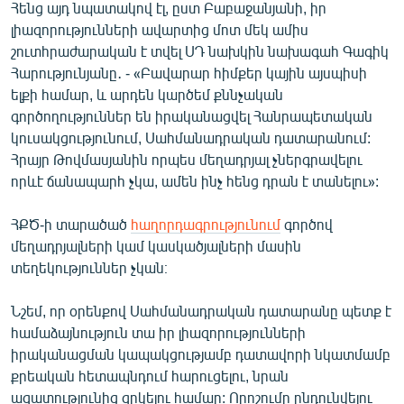
Հենց այդ նպատակով էլ, ըստ Բաբաջանյանի, իր
լիազորությունների ավարտից մոտ մեկ ամիս
շուտհրաժարական է տվել ՍԴ նախկին նախագահ Գագիկ
Հարությունյանը․ - «Բավարար հիմքեր կային այսպիսի
ելքի համար, և արդեն կարծեմ քննչական
գործողություններ են իրականացվել Հանրապետական
կուսակցությունում, Սահմանադրական դատարանում:
Հրայր Թովմասյանին որպես մեղադրյալ չներգրավելու
որևէ ճանապարհ չկա, ամեն ինչ հենց դրան է տանելու»:
ՀՔԾ-ի տարածած
հաղորդագրությունում
գործով
մեղադրյալների կամ կասկածյալների մասին
տեղեկություններ չկան։
Նշեմ, որ օրենքով Սահմանադրական դատարանը պետք է
համաձայնություն տա իր լիազորությունների
իրականացման կապակցությամբ դատավորի նկատմամբ
քրեական հետապնդում հարուցելու, նրան
ազատությունից զրկելու համար: Որոշումը ընդունվելու