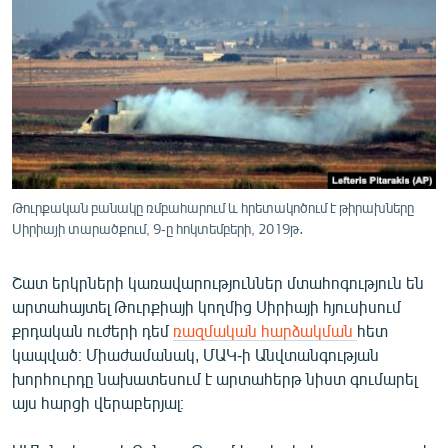
ՄԻՋԱԶԳԱՅԻՆ
ՄՇԱԿՈՒՅԹ
ՍՊՈՐՏ
ՄԵԿՆԱԲԱՆՈՒԹՅՈՒՆ
ՏՏ ԵՒ ԻՆՏԵՐՆԵՏ
ԿՈՐՈՆԱՎԻՐՈՒՍ
Թուրքական բանակը ռմբահարում և հրետակոծում է թիրախները
Սիրիայի տարածքում, 9-ը հոկտեմբերի, 2019թ․
ԱՐԽԻՎ
ՏԵՍԱՆՅՈՒԹԵՐ
Շատ երկրների կառավարություններ մտահոգություն են
ԲԱՆԱՎԵՃ
արտահայտել Թուրքիայի կողմից Սիրիայի հյուսիսում
քրդական ուժերի դեմ
ռազմական հարձակման
հետ
ՁԳՏԵԼՈՎ ԼԱՎԱԳՈՒՅՆԻՆ
կապված։ Միաժամանակ, ՄԱԿ-ի Անվտանգության
ՓՈԴՔԱՍԹ
խորհուրդը նախատեսում է արտահերթ նիստ գումարել
այս հարցի վերաբերյալ։
Հայերեն