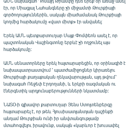
ԱՄՆ նախագահ Դոնալդ Թրամփը դեռ երեք օր առաջ ասել
English
էր, որ Միացյալ Նահանգները չի միջամտի Թուրքիայի
գործողություններին, սակայն միաժամանակ Թուրքիայի
Русский
կողմից հարձակումը «վատ միտք» էր անվանել։
ՀԵՏԵՎԵՔ ՄԵԶ
Երեկ ԱՄՆ պետքարտուղար Մայք Փոմփեոն ասել է, որ
պաշտոնական Վաշինգտոնը երբևէ չի ողջունել այս
հարձակումը:
ԱՄՆ սենատորները երեկ հայտարարեցին, որ օրինագիծ է
նախապատրաստվում ՝ պատժամիջոցներ կիրառելու
«Ազատության» բոլոր կայքերը
Թուրքիայի քաղաքական ղեկավարության, այդ թվում՝
նախագահ Ռեջեփ Էրդողանի, և երկրի ռազմական ու
էներգետիկ արդյունաբերությունների նկատմամբ:
ՆԱՏՕ-ի գլխավոր քարտուղար Յենս Ստոլտենբերգը
հայտարարել է, որ թեև Հյուսիսատլանտյան դաշինքի
անդամ Թուրքիան ունի իր անվտանգությամբ
մտահոգվելու իրավունք, սակայն «կարևոր է խուսափել