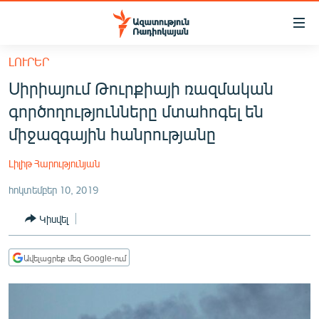
Մատչելիության
հղումներ
Անցնել
ԼՈՒՐԵՐ
հիմնական
ԱԶԱՏՈՒԹՅՈՒՆ TV
Սիրիայում Թուրքիայի ռազմական
բովանդակությանը
ՀԱՅԱՍՏԱՆ
Անցնել
գործողությունները մտահոգել են
հիմնական
ՔԱՂԱՔԱԿԱՆ
միջազգային հանրությանը
մենյուին
ԸՆՏՐՈՒԹՅՈՒՆՆԵՐ 2026
Որոնում
Լիլիթ Հարությունյան
ԻՐԱՎՈՒՆՔ
հոկտեմբեր 10, 2019
ՀԱՍԱՐԱԿՈՒԹՅՈՒՆ
Կիսվել
ՏՆՏԵՍՈՒԹՅՈՒՆ
ՂԱՐԱԲԱՂ
Ավելացրեք մեզ Google-ում
ՊԱՏԵՐԱԶՄԻ 6 ՇԱԲԱԹՆԵՐԸ
ՏԱՐԱԾԱՇՐՋԱՆ