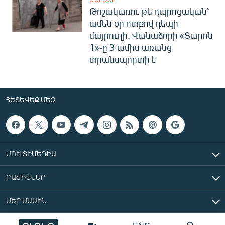
Թոշակառու թե դպրոցական՝
ամեն օր ոտքով դեպի
մայրուղի. Վանաձորի «Տարոն
1»-ը 3 ամիս առանց
տրանսպորտի է
ՀԵՏԵՎԵՔ ՄԵԶ
ՄՈՒԼՏԻՄԵԴԻԱ
ԲԱԺԻՆՆԵՐ
ՄԵՐ ՄԱՍԻՆ