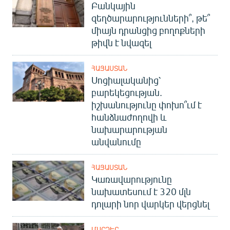
Բանկային
զեղծարարությունների՞, թե՞
միայն դրանցից բողոքների
թիվն է նվազել
ՀԱՅԱՍՏԱՆ
Սոցիալականից՝
բարեկեցության.
իշխանությունը փոխո՞ւմ է
հանձնաժողովի և
նախարարության
անվանումը
ՀԱՅԱՍՏԱՆ
Կառավարությունը
նախատեսում է 320 մլն
դոլարի նոր վարկեր վերցնել
ՄԱՐԶԵՐ