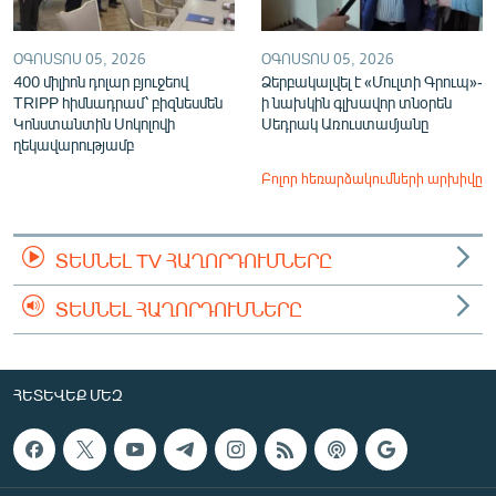
ՕԳՈՍՏՈՍ 05, 2026
ՕԳՈՍՏՈՍ 05, 2026
400 միլիոն դոլար բյուջեով
Ձերբակալվել է «Մուլտի Գրուպ»-
TRIPP հիմնադրամ՝ բիզնեսմեն
ի նախկին գլխավոր տնօրեն
Կոնստանտին Սոկոլովի
Սեդրակ Առուստամյանը
ղեկավարությամբ
Բոլոր հեռարձակումների արխիվը
ՏԵՍՆԵԼ TV ՀԱՂՈՐԴՈՒՄՆԵՐԸ
ՏԵՍՆԵԼ ՀԱՂՈՐԴՈՒՄՆԵՐԸ
ՀԵՏԵՎԵՔ ՄԵԶ