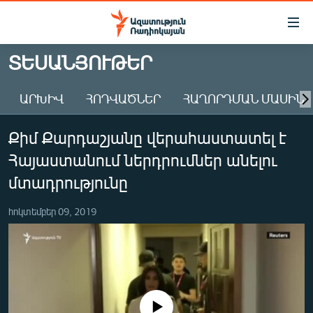
Մատչելիության
հղումներ
Անցնել
ՏԵՍԱՆՅՈՒԹԵՐ
հիմնական
ԱԶԱՏՈՒԹՅՈՒՆ TV
բովանդակությանը
ԱՐԽԻՎ
ՀՈԴՎԱԾՆԵՐ
ՀԱՂՈՐԴՄԱՆ ՄԱՍԻՆ
ՀԱՅԱՍՏԱՆ
Անցնել
հիմնական
ՔԱՂԱՔԱԿԱՆ
Քիմ Քարդաշյանը վերահաստատել է
մենյուին
ԸՆՏՐՈՒԹՅՈՒՆՆԵՐ 2026
Որոնում
Հայաստանում ներդրումներ անելու
ԻՐԱՎՈՒՆՔ
մտադրությունը
ՀԱՍԱՐԱԿՈՒԹՅՈՒՆ
հոկտեմբեր 09, 2019
ՏՆՏԵՍՈՒԹՅՈՒՆ
ՂԱՐԱԲԱՂ
ՊԱՏԵՐԱԶՄԻ 6 ՇԱԲԱԹՆԵՐԸ
ՏԱՐԱԾԱՇՐՋԱՆ
No media source currently available