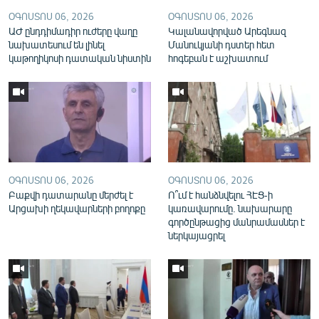
English
ՕԳՈՍՏՈՍ 06, 2026
ՕԳՈՍՏՈՍ 06, 2026
ԱԺ ընդդիմադիր ուժերը վաղը
Կալանավորված Արեգնազ
Русский
նախատեսում են լինել
Մանուկյանի դստեր հետ
կաթողիկոսի դատական նիստին
հոգեբան է աշխատում
ՀԵՏԵՎԵՔ ՄԵԶ
«Ազատության» բոլոր կայքերը
ՕԳՈՍՏՈՍ 06, 2026
ՕԳՈՍՏՈՍ 06, 2026
Բաքվի դատարանը մերժել է
Ո՞ւմ է հանձնվելու ՀԷՑ-ի
Արցախի ղեկավարների բողոքը
կառավարումը. նախարարը
գործընթացից մանրամասներ է
ներկայացրել