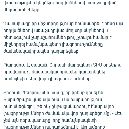
փաստաթղթեր կեղծելու հոդվածներով առաջադրված
English
մեղադրանքները:
Русский
Դատախազը իր միջնորդությունը հիմնավորել է հենց այս
հոդվածներով առաջադրված մեղադրանքներով և
ՀԵՏԵՎԵՔ ՄԵԶ
հետագայում չարաշահումներ թույլ չտալու համար է
միջնորդել համայնքապետի լիազորությունները
ժամանակավորապես դադարեցնել:
Պարզվում է, սակայն, Շիրակի մարզպետը ՏԻՄ օրենքով
«Ազատության» բոլոր կայքերը
իրավասու չէ ժամանակավորապես դադարեցնել
համայնքի ղեկավարի լիազորությունները:
Տիգրան Պետրոսյանն ասաց, որ իրենք դիմել են
Տարածքային կառավարման նախարարություն՝
հստակեցնելու, թե ինչ ընթացակարգով է հնարավոր
լիազորությունների ժամանակավոր դադարեցումը․ - «Ես
չեմ այն դերակատարը, որը համայնքապետի
լիազորությունները դադարեցնում է: Այդ ամբողջ