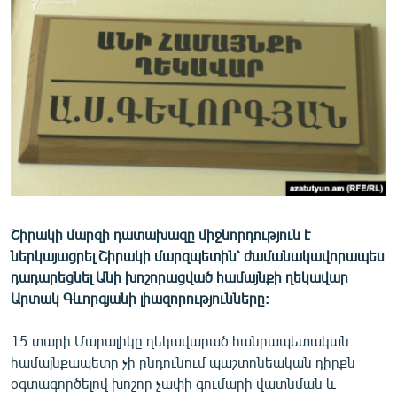
ՄԻՋԱԶԳԱՅԻՆ
ՄՇԱԿՈՒՅԹ
ՍՊՈՐՏ
ՄԵԿՆԱԲԱՆՈՒԹՅՈՒՆ
ՏՏ ԵՒ ԻՆՏԵՐՆԵՏ
ԿՈՐՈՆԱՎԻՐՈՒՍ
ԱՐԽԻՎ
Շիրակի մարզի դատախազը միջնորդություն է
ՏԵՍԱՆՅՈՒԹԵՐ
ներկայացրել Շիրակի մարզպետին՝ ժամանակավորապես
ԲԱՆԱՎԵՃ
դադարեցնել Անի խոշորացված համայնքի ղեկավար
Արտակ Գևորգյանի լիազորությունները:
ՁԳՏԵԼՈՎ ԼԱՎԱԳՈՒՅՆԻՆ
ՓՈԴՔԱՍԹ
15 տարի Մարալիկը ղեկավարած հանրապետական
համայնքապետը չի ընդունում պաշտոնեական դիրքն
Հայերեն
օգտագործելով խոշոր չափի գումարի վատնման և