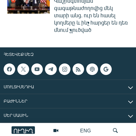
Վաշինգտոնյան
գագաթնաժողովից մեկ
տարի անց. ուր են հասել
կողմերը և ինչ հարցեր են դեռ
մնում չլուծված
ՀԵՏԵՎԵՔ ՄԵԶ
ՄՈՒԼՏԻՄԵԴԻԱ
ԲԱԺԻՆՆԵՐ
ՄԵՐ ՄԱՍԻՆ
ՈՒՂԻՂ
ENG
«Ազատ Եվրոպա/Ազատություն» ռադիոկայան © 2026