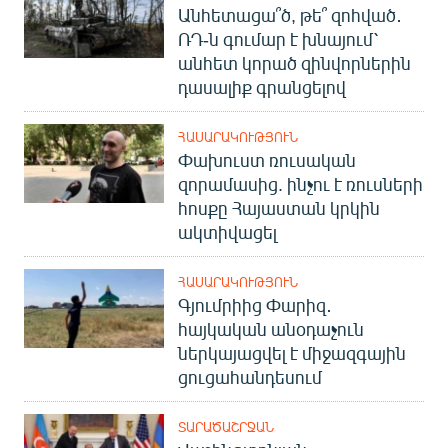
Անհետացա՞ծ, թե՞ զոհված․
ՌԴ-ն գումար է խնայում՝
անհետ կորած զինվորներին
դասալիք գրանցելով
ՀԱՍԱՐԱԿՈՒԹՅՈՒՆ
Փախուստ ռուսական
զորամասից. ինչու է ռուսների
հոսքը Հայաստան կրկին
ակտիվացել
ՀԱՍԱՐԱԿՈՒԹՅՈՒՆ
Գյումրիից Փարիզ․
հայկական անօդաչուն
ներկայացվել է միջազգային
ցուցահանդեսում
ՏԱՐԱԾԱՇՐՋԱՆ