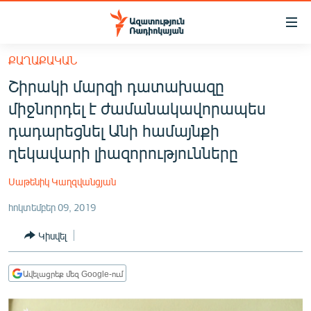
Մատչելիության
հղումներ
Անցնել
ՔԱՂԱՔԱԿԱՆ
հիմնական
ԱԶԱՏՈՒԹՅՈՒՆ TV
Շիրակի մարզի դատախազը
բովանդակությանը
ՀԱՅԱՍՏԱՆ
Անցնել
միջնորդել է ժամանակավորապես
հիմնական
ՔԱՂԱՔԱԿԱՆ
դադարեցնել Անի համայնքի
մենյուին
ԸՆՏՐՈՒԹՅՈՒՆՆԵՐ 2026
ղեկավարի լիազորությունները
Որոնում
ԻՐԱՎՈՒՆՔ
Սաթենիկ Կաղզվանցյան
ՀԱՍԱՐԱԿՈՒԹՅՈՒՆ
հոկտեմբեր 09, 2019
ՏՆՏԵՍՈՒԹՅՈՒՆ
Կիսվել
ՂԱՐԱԲԱՂ
ՊԱՏԵՐԱԶՄԻ 6 ՇԱԲԱԹՆԵՐԸ
Ավելացրեք մեզ Google-ում
ՏԱՐԱԾԱՇՐՋԱՆ