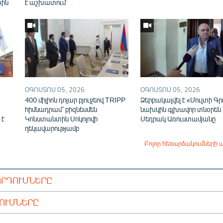
տին
է աշխատում
ՕԳՈՍՏՈՍ 05, 2026
ՕԳՈՍՏՈՍ 05, 2026
400 միլիոն դոլար բյուջեով TRIPP
Ձերբակալվել է «Մուլտի Գր
հիմնադրամ՝ բիզնեսմեն
նախկին գլխավոր տնօրեն
 է
Կոնստանտին Սոկոլովի
Սեդրակ Առուստամյանը
ղեկավարությամբ
Բոլոր հեռարձակումների 
ՈՐԴՈՒՄՆԵՐԸ
ԴՈՒՄՆԵՐԸ