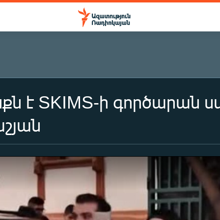
քն է SKIMS-ի գործարան ս
աշյան