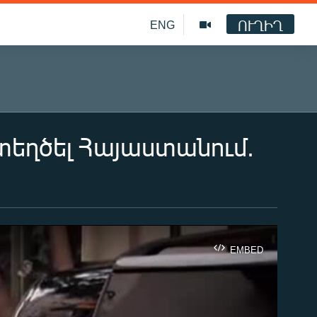
ՈՒՂԻՂ
ENG
տեղծել Հայաստանում.
EMBED