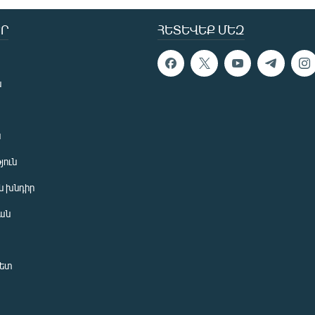
Ր
ՀԵՏԵՎԵՔ ՄԵԶ
ն
ն
յուն
 խնդիր
ան
նետ