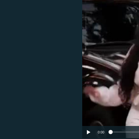
ՄԻՋԱԶԳԱՅԻՆ
ՄՇԱԿՈՒՅԹ
ՍՊՈՐՏ
ՄԵԿՆԱԲԱՆՈՒԹՅՈՒՆ
ՏՏ ԵՒ ԻՆՏԵՐՆԵՏ
ԿՈՐՈՆԱՎԻՐՈՒՍ
ԱՐԽԻՎ
ՏԵՍԱՆՅՈՒԹԵՐ
ԲԱՆԱՎԵՃ
ՁԳՏԵԼՈՎ ԼԱՎԱԳՈՒՅՆԻՆ
ՓՈԴՔԱՍԹ
0:00