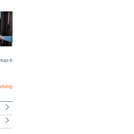
ուպ»-ի
արխիվը