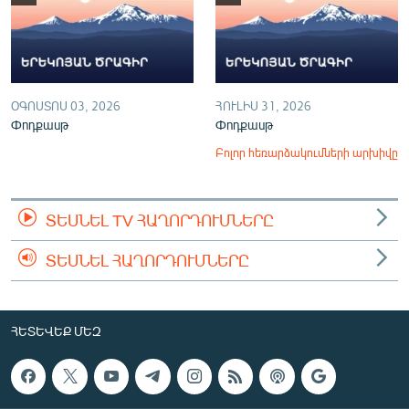
ՕԳՈՍՏՈՍ 03, 2026
ՀՈՒԼԻՍ 31, 2026
Փոդքասթ
Փոդքասթ
Բոլոր հեռարձակումների արխիվը
ՏԵՍՆԵԼ TV ՀԱՂՈՐԴՈՒՄՆԵՐԸ
ՏԵՍՆԵԼ ՀԱՂՈՐԴՈՒՄՆԵՐԸ
ՀԵՏԵՎԵՔ ՄԵԶ