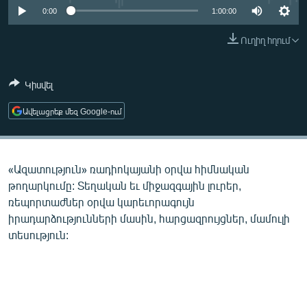
ՄԻՋԱԶԳԱՅԻՆ
0:00
1:00:00
ՄՇԱԿՈՒՅԹ
Ուղիղ հղում
ՍՊՈՐՏ
Կիսվել
ՄԵԿՆԱԲԱՆՈՒԹՅՈՒՆ
ՏՏ ԵՒ ԻՆՏԵՐՆԵՏ
Ավելացրեք մեզ Google-ում
ԿՈՐՈՆԱՎԻՐՈՒՍ
ԱՐԽԻՎ
«Ազատություն» ռադիոկայանի օրվա հիմնական
ՏԵՍԱՆՅՈՒԹԵՐ
թողարկումը: Տեղական եւ միջազգային լուրեր,
ռեպորտաժներ օրվա կարեւորագույն
ԲԱՆԱՎԵՃ
իրադարձությունների մասին, հարցազրույցներ, մամուլի
ՁԳՏԵԼՈՎ ԼԱՎԱԳՈՒՅՆԻՆ
տեսություն:
ՓՈԴՔԱՍԹ
Հայերեն