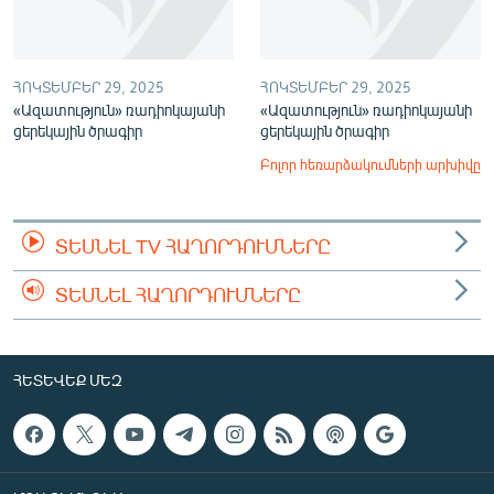
ՀՈԿՏԵՄԲԵՐ 29, 2025
ՀՈԿՏԵՄԲԵՐ 29, 2025
«Ազատություն» ռադիոկայանի
«Ազատություն» ռադիոկայանի
ցերեկային ծրագիր
ցերեկային ծրագիր
Բոլոր հեռարձակումների արխիվը
ՏԵՍՆԵԼ TV ՀԱՂՈՐԴՈՒՄՆԵՐԸ
ՏԵՍՆԵԼ ՀԱՂՈՐԴՈՒՄՆԵՐԸ
ՀԵՏԵՎԵՔ ՄԵԶ