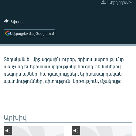
Ուղիղ հղում
ՄԻՋԱԶԳԱՅԻՆ
ՄՇԱԿՈՒՅԹ
Կիսվել
ՍՊՈՐՏ
Ավելացրեք մեզ Google-ում
ՄԵԿՆԱԲԱՆՈՒԹՅՈՒՆ
ՏՏ ԵՒ ԻՆՏԵՐՆԵՏ
Տեղական եւ միջազգային լուրեր, երիտասարդությանը
ԿՈՐՈՆԱՎԻՐՈՒՍ
առնչվող եւ երիտասարդությանը հուզող թեմաներով
ԱՐԽԻՎ
ռեպորտաժներ, հարցազրույցներ, երիտասարդական
պատմություններ, գիտություն, կրթություն, մշակույթ:
ՏԵՍԱՆՅՈՒԹԵՐ
ԲԱՆԱՎԵՃ
ՁԳՏԵԼՈՎ ԼԱՎԱԳՈՒՅՆԻՆ
ՓՈԴՔԱՍԹ
Արխիվ
Հայերեն