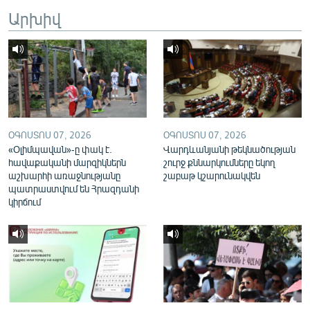
English
Արխիվ
Русский
ՀԵՏԵՎԵՔ ՄԵԶ
ՕԳՈՍՏՈՍ 07, 2026
ՕԳՈՍՏՈՍ 07, 2026
«Օլիմպավան»-ը փակ է.
Վարդևանյանի թեկնածության
հավաքականի մարզիկներն
շուրջ քննարկումները եկող
«Ազատության» բոլոր կայքերը
աշխարհի առաջնությանը
շաբաթ կշարունակվեն
պատրաստվում են Հրազդանի
կիրճում