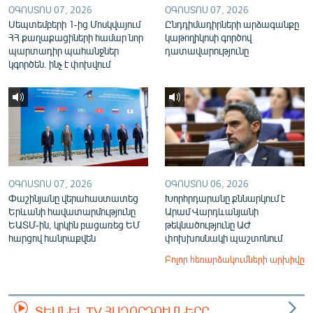
ՕԳՈՍՏՈՍ 07, 2026
ՕԳՈՍՏՈՍ 07, 2026
Սեպտեմբերի 1-ից Մոսկվայում
Ընդդիմադիրների արձագանքը
ՀՀ քաղաքացիների համար նոր
կաթողիկոսի գործով
պարտադիր պահանջներ
դատավարությունը
կգործեն. ինչ է փոխվում
ՕԳՈՍՏՈՍ 07, 2026
ՕԳՈՍՏՈՍ 06, 2026
Փաշինյանը վերահաստատեց
Խորհրդարանը քննարկում է
Երևանի հավատարմությունը
Արամ Վարդևանյանի
ԵԱՏՄ-ին, կրկին բացառեց ԵՄ
թեկնածությունը ԱԺ
հարցով հանրաքվեն
փոխխոսնակի պաշտոնում
Բոլոր հեռարձակումների արխիվը
ՏԵՍՆԵԼ TV ՀԱՂՈՐԴՈՒՄՆԵՐԸ