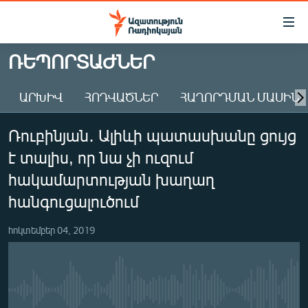
Մատչելիության
հղումներ
Անցնել
ՌԵՊՈՐՏԱԺՆԵՐ
հիմնական
ԱԶԱՏՈՒԹՅՈՒՆ TV
բովանդակությանը
ԱՐԽԻՎ
ՀՈԴՎԱԾՆԵՐ
ՀԱՂՈՐԴՄԱՆ ՄԱՍԻՆ
ՀԱՅԱՍՏԱՆ
Անցնել
հիմնական
ՔԱՂԱՔԱԿԱՆ
Ռուբինյան․ Ալիևի պատասխանը ցույց
մենյուին
ԸՆՏՐՈՒԹՅՈՒՆՆԵՐ 2026
Որոնում
է տալիս, որ նա չի ուզում
ԻՐԱՎՈՒՆՔ
հակամարտության խաղաղ
ՀԱՍԱՐԱԿՈՒԹՅՈՒՆ
հանգուցալուծում
ՏՆՏԵՍՈՒԹՅՈՒՆ
հոկտեմբեր 04, 2019
ՂԱՐԱԲԱՂ
ՊԱՏԵՐԱԶՄԻ 6 ՇԱԲԱԹՆԵՐԸ
ՏԱՐԱԾԱՇՐՋԱՆ
No media source currently available