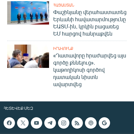
ՀԱՅԱՍՏԱՆ
Փաշինյանը վերահաստատեց
Երևանի հավատարմությունը
ԵԱՏՄ-ին, կրկին բացառեց
ԵՄ հարցով հանրաքվեն
ԻՐԱՎՈՒՆՔ
«Դատավորը հրաժարվեց այս
գործը քննելուց».
կաթողիկոսի գործով
դատական նիստն
ավարտվեց
ՀԵՏԵՎԵՔ ՄԵԶ