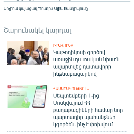
Սոչիում կայացավ Պուտին-Ալիև հանդիպումը
Շարունակել կարդալ
ԻՐԱՎՈՒՆՔ
Կաթողիկոսի գործով
առաջին դատական նիստն
ավարտվեց դատավորի
ինքնաբացարկով
ՀԱՍԱՐԱԿՈՒԹՅՈՒՆ
Սեպտեմբերի 1-ից
Մոսկվայում ՀՀ
քաղաքացիների համար նոր
պարտադիր պահանջներ
կգործեն. ինչ է փոխվում