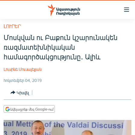
Մատչելիության
հղումներ
Անցնել
ԼՈՒՐԵՐ
հիմնական
ԱԶԱՏՈՒԹՅՈՒՆ TV
Մոսկվան ու Բաքուն կշարունակեն
բովանդակությանը
ՀԱՅԱՍՏԱՆ
Անցնել
ռազմատեխնիկական
հիմնական
ՔԱՂԱՔԱԿԱՆ
համագործակցությունը․ Ալիև
մենյուին
ԸՆՏՐՈՒԹՅՈՒՆՆԵՐ 2026
Որոնում
Լուսինե Մուսայելյան
ԻՐԱՎՈՒՆՔ
հոկտեմբեր 04, 2019
ՀԱՍԱՐԱԿՈՒԹՅՈՒՆ
Կիսվել
ՏՆՏԵՍՈՒԹՅՈՒՆ
ՂԱՐԱԲԱՂ
Ավելացրեք մեզ Google-ում
ՊԱՏԵՐԱԶՄԻ 6 ՇԱԲԱԹՆԵՐԸ
ՏԱՐԱԾԱՇՐՋԱՆ