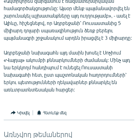
«Ակտիվորեն զարգանում է ռազմատեխնիկական
English
համագործակցությունը: Այսօր մենք պայմանավորվել են
շարունակել աշխատանքները այդ ուղղությամբ», - ասել է
Русский
Ալիևը, հիշեցնելով, որ Ադրբեջանի՝ Ռուսաստանից 5
միլիարդ դոլարի սպառազինություն ձեռք բերելու
ՀԵՏԵՎԵՔ ՄԵԶ
պայմանագրի շրջանակում արդեն իրացվել է 3 միլիարդը:
Ադրբեջանի նախագահն այդ մասին խոսել է Սոչիում
«Վալդայ» ակումբի քննարկումների ժամանակ: Մինչ այդ
նա երկկողմ հանդիպում է ունեցել Ռուսաստանի
նախագահի հետ, ըստ պաշտոնական հաղորդումների՝
«Ազատության» բոլոր կայքերը
երկու պետությունների ղեկավարներ քննարկել են
առևտրատնտեսական հարցեր:
Կիսվել
Հետևեք մեզ
Առնչվող թեմաներով