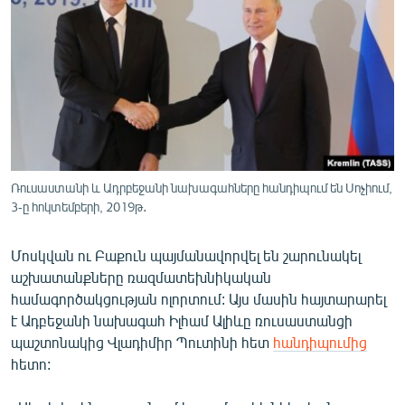
ՄԻՋԱԶԳԱՅԻՆ
ՄՇԱԿՈՒՅԹ
ՍՊՈՐՏ
ՄԵԿՆԱԲԱՆՈՒԹՅՈՒՆ
ՏՏ ԵՒ ԻՆՏԵՐՆԵՏ
ԿՈՐՈՆԱՎԻՐՈՒՍ
Ռուսաստանի և Ադրբեջանի նախագահները հանդիպում են Սոչիում,
3-ը հոկտեմբերի, 2019թ․
ԱՐԽԻՎ
ՏԵՍԱՆՅՈՒԹԵՐ
Մոսկվան ու Բաքուն պայմանավորվել են շարունակել
ԲԱՆԱՎԵՃ
աշխատանքները ռազմատեխնիկական
համագործակցության ոլորտում: Այս մասին հայտարարել
ՁԳՏԵԼՈՎ ԼԱՎԱԳՈՒՅՆԻՆ
է Ադբեջանի նախագահ Իլհամ Ալիևը ռուսաստանցի
ՓՈԴՔԱՍԹ
պաշտոնակից Վլադիմիր Պուտինի հետ
հանդիպումից
հետո:
Հայերեն