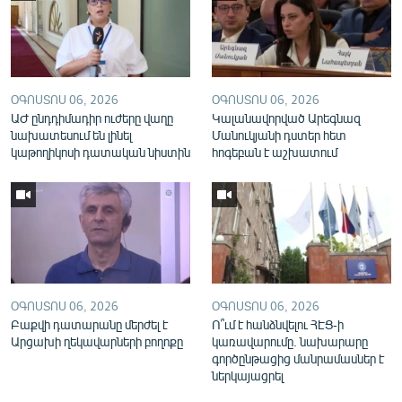
English
Русский
ՀԵՏԵՎԵՔ ՄԵԶ
ՕԳՈՍՏՈՍ 06, 2026
ՕԳՈՍՏՈՍ 06, 2026
ԱԺ ընդդիմադիր ուժերը վաղը
Կալանավորված Արեգնազ
նախատեսում են լինել
Մանուկյանի դստեր հետ
կաթողիկոսի դատական նիստին
հոգեբան է աշխատում
«Ազատության» բոլոր կայքերը
ՕԳՈՍՏՈՍ 06, 2026
ՕԳՈՍՏՈՍ 06, 2026
Բաքվի դատարանը մերժել է
Ո՞ւմ է հանձնվելու ՀԷՑ-ի
Արցախի ղեկավարների բողոքը
կառավարումը. նախարարը
գործընթացից մանրամասներ է
ներկայացրել