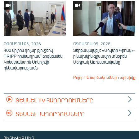
ՕԳՈՍՏՈՍ 05, 2026
ՕԳՈՍՏՈՍ 05, 2026
400 միլիոն դոլար բյուջեով
Ձերբակալվել է «Մուլտի Գրուպ»-
TRIPP հիմնադրամ՝ բիզնեսմեն
ի նախկին գլխավոր տնօրեն
Կոնստանտին Սոկոլովի
Սեդրակ Առուստամյանը
ղեկավարությամբ
Բոլոր հեռարձակումների արխիվը
ՏԵՍՆԵԼ TV ՀԱՂՈՐԴՈՒՄՆԵՐԸ
ՏԵՍՆԵԼ ՀԱՂՈՐԴՈՒՄՆԵՐԸ
ՀԵՏԵՎԵՔ ՄԵԶ