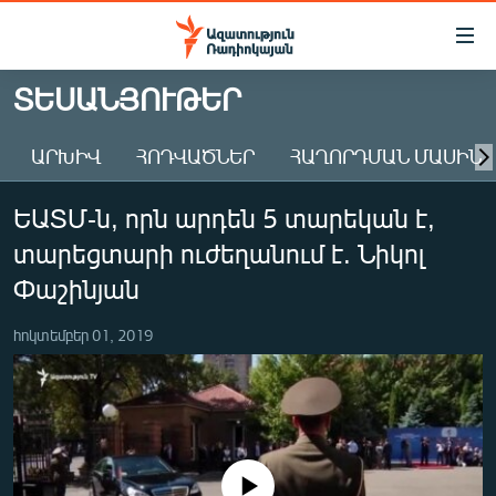
Մատչելիության
հղումներ
Անցնել
ՏԵՍԱՆՅՈՒԹԵՐ
հիմնական
ԱԶԱՏՈՒԹՅՈՒՆ TV
բովանդակությանը
ԱՐԽԻՎ
ՀՈԴՎԱԾՆԵՐ
ՀԱՂՈՐԴՄԱՆ ՄԱՍԻՆ
ՀԱՅԱՍՏԱՆ
Անցնել
հիմնական
ՔԱՂԱՔԱԿԱՆ
ԵԱՏՄ-ն, որն արդեն 5 տարեկան է,
մենյուին
ԸՆՏՐՈՒԹՅՈՒՆՆԵՐ 2026
Որոնում
տարեցտարի ուժեղանում է. Նիկոլ
ԻՐԱՎՈՒՆՔ
Փաշինյան
ՀԱՍԱՐԱԿՈՒԹՅՈՒՆ
հոկտեմբեր 01, 2019
ՏՆՏԵՍՈՒԹՅՈՒՆ
ՂԱՐԱԲԱՂ
ՊԱՏԵՐԱԶՄԻ 6 ՇԱԲԱԹՆԵՐԸ
ՏԱՐԱԾԱՇՐՋԱՆ
No media source currently available