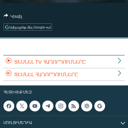
ՄԻՋԱԶԳԱՅԻՆ
ՄՇԱԿՈՒՅԹ
Կիսվել
ՍՊՈՐՏ
Ավելացրեք մեզ Google-ում
ՄԵԿՆԱԲԱՆՈՒԹՅՈՒՆ
ՏՏ ԵՒ ԻՆՏԵՐՆԵՏ
ԿՈՐՈՆԱՎԻՐՈՒՍ
ՏԵՍՆԵԼ TV ՀԱՂՈՐԴՈՒՄՆԵՐԸ
ԱՐԽԻՎ
ՏԵՍՆԵԼ ՀԱՂՈՐԴՈՒՄՆԵՐԸ
ՏԵՍԱՆՅՈՒԹԵՐ
ԲԱՆԱՎԵՃ
ՀԵՏԵՎԵՔ ՄԵԶ
ՁԳՏԵԼՈՎ ԼԱՎԱԳՈՒՅՆԻՆ
ՓՈԴՔԱՍԹ
ՄՈՒԼՏԻՄԵԴԻԱ
Հայերեն