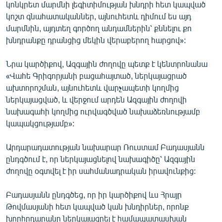
կոնկրետ մարմնի լեգիտիմության խնդրի հետ կապված
կոշտ գնահատականներ, այնուհետև դիմում ես այդ
մարմնին, այդտեղ գործող անդամներին՝ քննելու քո
խնդրանքը դրանցից մեկին վերաբերող հարցով»:
Նրա կարծիքով, Ազգային ժողովը պետք է կենտրոնանա
«Վահե Գրիգորյանի բացահայտած, ներկայացրած
ախտորոշման, այնուհետև վարչապետի կողմից
ներկայացված, և վերջում արդեն Ազգային ժողովի
նախագահի կողմից ուրվագծված նախաձեռնությամբ
կապակցությամբ»:
Արդարադատության նախարար Ռուստամ Բադասյանն
ընդգծում է, որ ներկայացնելով նախագիծը՝ Ազգային
ժողովը օգտվել է իր սահմանադրական իրավունքից:
Բադասյանն ընդգծեց, որ իր կարծիքով ևս Հրայր
Թովմասյանի հետ կապված կան խնդիրներ, որոնք
խորհրդարանը ներկայացրել է համապատասխան