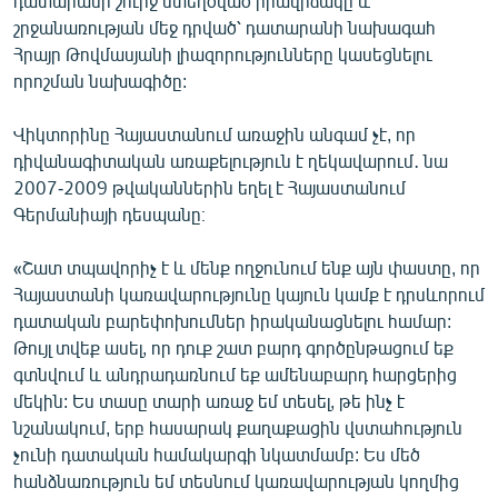
դատարանի շուրջ ստեղծված իրավիճակը և
English
շրջանառության մեջ դրված՝ դատարանի նախագահ
Հրայր Թովմասյանի լիազորությունները կասեցնելու
Русский
որոշման նախագիծը:
ՀԵՏԵՎԵՔ ՄԵԶ
Վիկտորինը Հայաստանում առաջին անգամ չէ, որ
դիվանագիտական առաքելություն է ղեկավարում․ նա
2007-2009 թվականներին եղել է Հայաստանում
Գերմանիայի դեսպանը։
«Շատ տպավորիչ է և մենք ողջունում ենք այն փաստը, որ
«Ազատության» բոլոր կայքերը
Հայաստանի կառավարությունը կայուն կամք է դրսևորում
դատական բարեփոխումներ իրականացնելու համար:
Թույլ տվեք ասել, որ դուք շատ բարդ գործընթացում եք
գտնվում և անդրադառնում եք ամենաբարդ հարցերից
մեկին: Ես տասը տարի առաջ եմ տեսել, թե ինչ է
նշանակում, երբ հասարակ քաղաքացին վստահություն
չունի դատական համակարգի նկատմամբ: Ես մեծ
հանձնառություն եմ տեսնում կառավարության կողմից