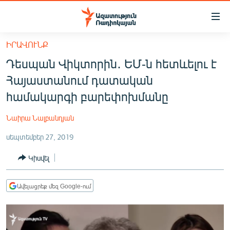
Մատչելիության
հղումներ
Անցնել
ԻՐԱՎՈՒՆՔ
հիմնական
ԱԶԱՏՈՒԹՅՈՒՆ TV
Դեսպան Վիկտորին․ ԵՄ-ն հետևելու է
բովանդակությանը
ՀԱՅԱՍՏԱՆ
Անցնել
Հայաստանում դատական
հիմնական
ՔԱՂԱՔԱԿԱՆ
համակարգի բարեփոխմանը
մենյուին
ԸՆՏՐՈՒԹՅՈՒՆՆԵՐ 2026
Որոնում
Նաիրա Նալբանդյան
ԻՐԱՎՈՒՆՔ
սեպտեմբեր 27, 2019
ՀԱՍԱՐԱԿՈՒԹՅՈՒՆ
Կիսվել
ՏՆՏԵՍՈՒԹՅՈՒՆ
ՂԱՐԱԲԱՂ
Ավելացրեք մեզ Google-ում
ՊԱՏԵՐԱԶՄԻ 6 ՇԱԲԱԹՆԵՐԸ
ՏԱՐԱԾԱՇՐՋԱՆ