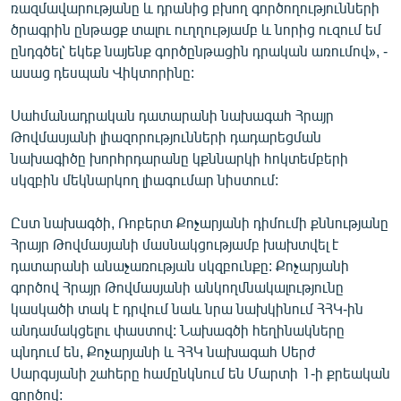
ռազմավարությանը և դրանից բխող գործողությունների
ծրագրին ընթացք տալու ուղղությամբ և նորից ուզում եմ
ընդգծել՝ եկեք նայենք գործընթացին դրական առումով», -
ասաց դեսպան Վիկտորինը:
Սահմանադրական դատարանի նախագահ Հրայր
Թովմասյանի լիազորությունների դադարեցման
նախագիծը խորհրդարանը կքննարկի հոկտեմբերի
սկզբին մեկնարկող լիագումար նիստում:
Ըստ նախագծի, Ռոբերտ Քոչարյանի դիմումի քննությանը
Հրայր Թովմասյանի մասնակցությամբ խախտվել է
դատարանի անաչառության սկզբունքը: Քոչարյանի
գործով Հրայր Թովմասյանի անկողմնակալությունը
կասկածի տակ է դրվում նաև նրա նախկինում ՀՀԿ-ին
անդամակցելու փաստով: Նախագծի հեղինակները
պնդում են, Քոչարյանի և ՀՀԿ նախագահ Սերժ
Սարգսյանի շահերը համընկնում են Մարտի 1-ի քրեական
գործով: