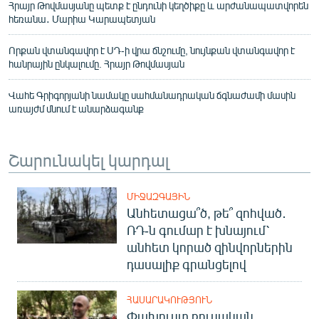
Հրայր Թովմասյանը պետք է ընդունի կեղծիքը և արժանապատվորեն
հեռանա․ Մարիա Կարապետյան
Որքան վտանգավոր է ՍԴ-ի վրա ճնշումը, նույնքան վտանգավոր է
հանրային ընկալումը. Հրայր Թովմասյան
Վահե Գրիգորյանի նամակը սահմանադրական ճգնաժամի մասին
առայժմ մնում է անարձագանք
Շարունակել կարդալ
ՄԻՋԱԶԳԱՅԻՆ
Անհետացա՞ծ, թե՞ զոհված․
ՌԴ-ն գումար է խնայում՝
անհետ կորած զինվորներին
դասալիք գրանցելով
ՀԱՍԱՐԱԿՈՒԹՅՈՒՆ
Փախուստ ռուսական