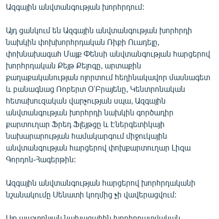
Ազգային անվտանգության խորհրդում:
English
Русский
Այդ ցանկում են Ազգային անվտանգության խորհրդի
նախկին փոխխորհրդական Ռիքի Ուադելը,
ՀԵՏԵՎԵՔ ՄԵԶ
փոխնախագահ Մայք Փենսի անվտանգության հարցերով
խորհրդական Քեյթ Քելոգը, արտաքին
քաղաքականության ոլորտում հեղինակավոր մասնագետ
և բանագնաց Ռոբերտ Օ՚Բրայենը, Կենտրոնական
հետախուզական վարչության սպա, Ազգային
անվտանգության խորհրդի նախկին գործադիր
«Ազատության» բոլոր կայքերը
քարտուղար Ֆրեդ Ֆլեյթցը և Էներգետիկայի
նախարարության համակարգում միջուկային
անվտանգության հարցերով փոխքարտուղար Լիզա
Գորդոն-Հագերթին:
Ազգային անվտանգության հարցերով խորհրդականի
նշանակումը Սենատի կողմից չի վավերացվում:
Այդ պաշտոնյան նախագահին խորհրդատվական