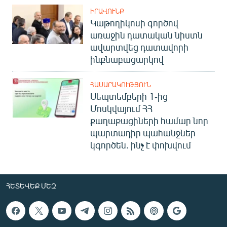
ԻՐԱՎՈՒՆՔ
Կաթողիկոսի գործով
առաջին դատական նիստն
ավարտվեց դատավորի
ինքնաբացարկով
ՀԱՍԱՐԱԿՈՒԹՅՈՒՆ
Սեպտեմբերի 1-ից
Մոսկվայում ՀՀ
քաղաքացիների համար նոր
պարտադիր պահանջներ
կգործեն. ինչ է փոխվում
ՀԵՏԵՎԵՔ ՄԵԶ