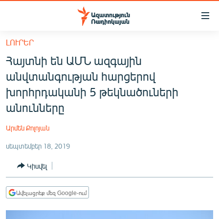
Մատչելիության
հղումներ
Անցնել
ԼՈՒՐԵՐ
հիմնական
ԱԶԱՏՈՒԹՅՈՒՆ TV
Հայտնի են ԱՄՆ ազգային
բովանդակությանը
ՀԱՅԱՍՏԱՆ
Անցնել
անվտանգության հարցերով
հիմնական
ՔԱՂԱՔԱԿԱՆ
խորհրդականի 5 թեկնածուների
մենյուին
ԸՆՏՐՈՒԹՅՈՒՆՆԵՐ 2026
անունները
Որոնում
ԻՐԱՎՈՒՆՔ
Արմեն Քոլոյան
ՀԱՍԱՐԱԿՈՒԹՅՈՒՆ
սեպտեմբեր 18, 2019
ՏՆՏԵՍՈՒԹՅՈՒՆ
Կիսվել
ՂԱՐԱԲԱՂ
ՊԱՏԵՐԱԶՄԻ 6 ՇԱԲԱԹՆԵՐԸ
Ավելացրեք մեզ Google-ում
ՏԱՐԱԾԱՇՐՋԱՆ