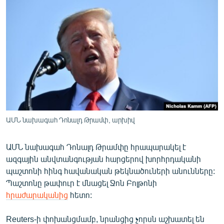
ՄԻՋԱԶԳԱՅԻՆ
ՄՇԱԿՈՒՅԹ
ՍՊՈՐՏ
ՄԵԿՆԱԲԱՆՈՒԹՅՈՒՆ
ՏՏ ԵՒ ԻՆՏԵՐՆԵՏ
ԿՈՐՈՆԱՎԻՐՈՒՍ
ԱՐԽԻՎ
ԱՄՆ նախագահ Դոնալդ Թրամփ, արխիվ
ՏԵՍԱՆՅՈՒԹԵՐ
ԱՄՆ նախագահ Դոնալդ Թրամփը հրապարակել է
ԲԱՆԱՎԵՃ
ազգային անվտանգության հարցերով խորհրդականի
ՁԳՏԵԼՈՎ ԼԱՎԱԳՈՒՅՆԻՆ
պաշտոնի հինգ հավանական թեկնածուների անունները:
Պաշտոնը թափուր է մնացել Ջոն Բոլթոնի
ՓՈԴՔԱՍԹ
հրաժարականից
հետո:
Հայերեն
Reuters-ի փոխանցմամբ, նրանցից չորսն աշխատել են