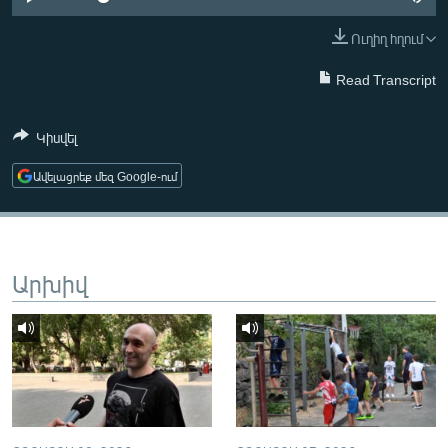
ՄԻՋԱԶԳԱՅԻՆ
Ուղիղ հղում
ՄՇԱԿՈՒՅԹ
Read Transcript
ՍՊՈՐՏ
ՄԵԿՆԱԲԱՆՈՒԹՅՈՒՆ
Կիսվել
ՏՏ ԵՒ ԻՆՏԵՐՆԵՏ
Ավելացրեք մեզ Google-ում
ԿՈՐՈՆԱՎԻՐՈՒՍ
ԱՐԽԻՎ
ՏԵՍԱՆՅՈՒԹԵՐ
Արխիվ
ԲԱՆԱՎԵՃ
ՁԳՏԵԼՈՎ ԼԱՎԱԳՈՒՅՆԻՆ
ՓՈԴՔԱՍԹ
Հայերեն