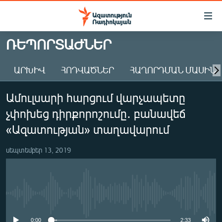
Մատչելիության
հղումներ
Անցնել
ՌԵՊՈՐՏԱԺՆԵՐ
հիմնական
ԱԶԱՏՈՒԹՅՈՒՆ TV
բովանդակությանը
ԱՐԽԻՎ
ՀՈԴՎԱԾՆԵՐ
ՀԱՂՈՐԴՄԱՆ ՄԱՍԻՆ
ՀԱՅԱՍՏԱՆ
Անցնել
հիմնական
ՔԱՂԱՔԱԿԱՆ
Ամուլսարի հարցում վարչապետը
մենյուին
ԸՆՏՐՈՒԹՅՈՒՆՆԵՐ 2026
Որոնում
չփոխեց դիրքորոշումը․ բանավեճ
ԻՐԱՎՈՒՆՔ
«Ազատության» տաղավարում
ՀԱՍԱՐԱԿՈՒԹՅՈՒՆ
սեպտեմբեր 13, 2019
ՏՆՏԵՍՈՒԹՅՈՒՆ
ՂԱՐԱԲԱՂ
ՊԱՏԵՐԱԶՄԻ 6 ՇԱԲԱԹՆԵՐԸ
No media source currently available
ՏԱՐԱԾԱՇՐՋԱՆ
0:00
2:33