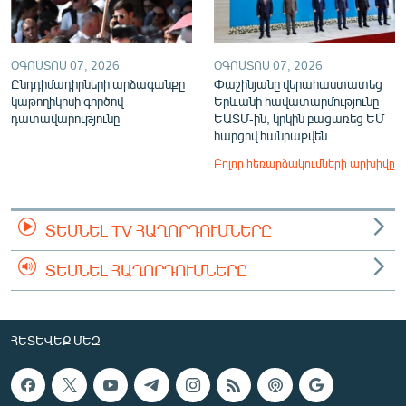
ՕԳՈՍՏՈՍ 07, 2026
ՕԳՈՍՏՈՍ 07, 2026
Ընդդիմադիրների արձագանքը
Փաշինյանը վերահաստատեց
կաթողիկոսի գործով
Երևանի հավատարմությունը
դատավարությունը
ԵԱՏՄ-ին, կրկին բացառեց ԵՄ
հարցով հանրաքվեն
Բոլոր հեռարձակումների արխիվը
ՏԵՍՆԵԼ TV ՀԱՂՈՐԴՈՒՄՆԵՐԸ
ՏԵՍՆԵԼ ՀԱՂՈՐԴՈՒՄՆԵՐԸ
ՀԵՏԵՎԵՔ ՄԵԶ