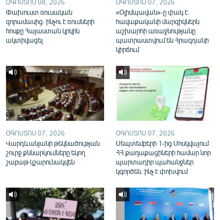
ՕԳՈՍՏՈՍ 08, 2026
ՕԳՈՍՏՈՍ 07, 2026
English
Փախուստ ռուսական
«Օլիմպավան»-ը փակ է.
զորամասից. ինչու է ռուսների
հավաքականի մարզիկներն
Русский
հոսքը Հայաստան կրկին
աշխարհի առաջնությանը
ակտիվացել
պատրաստվում են Հրազդանի
կիրճում
ՀԵՏԵՎԵՔ ՄԵԶ
«Ազատության» բոլոր կայքերը
ՕԳՈՍՏՈՍ 07, 2026
ՕԳՈՍՏՈՍ 07, 2026
Վարդևանյանի թեկնածության
Սեպտեմբերի 1-ից Մոսկվայում
շուրջ քննարկումները եկող
ՀՀ քաղաքացիների համար նոր
շաբաթ կշարունակվեն
պարտադիր պահանջներ
կգործեն. ինչ է փոխվում