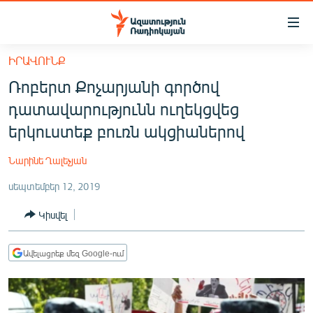
Մատչելիության
հղումներ
Անցնել
ԻՐԱՎՈՒՆՔ
հիմնական
ԱԶԱՏՈՒԹՅՈՒՆ TV
Ռոբերտ Քոչարյանի գործով
բովանդակությանը
ՀԱՅԱՍՏԱՆ
Անցնել
դատավարությունն ուղեկցվեց
հիմնական
ՔԱՂԱՔԱԿԱՆ
երկուստեք բուռն ակցիաներով
մենյուին
ԸՆՏՐՈՒԹՅՈՒՆՆԵՐ 2026
Որոնում
Նարինե Ղալեչյան
ԻՐԱՎՈՒՆՔ
սեպտեմբեր 12, 2019
ՀԱՍԱՐԱԿՈՒԹՅՈՒՆ
Կիսվել
ՏՆՏԵՍՈՒԹՅՈՒՆ
ՂԱՐԱԲԱՂ
Ավելացրեք մեզ Google-ում
ՊԱՏԵՐԱԶՄԻ 6 ՇԱԲԱԹՆԵՐԸ
ՏԱՐԱԾԱՇՐՋԱՆ