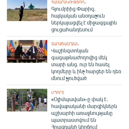
ՀԱՍԱՐԱԿՈՒԹՅՈՒՆ
Գյումրիից Փարիզ․
հայկական անօդաչուն
ներկայացվել է միջազգային
ցուցահանդեսում
ՏԱՐԱԾԱՇՐՋԱՆ
Վաշինգտոնյան
գագաթնաժողովից մեկ
տարի անց. ուր են հասել
կողմերը և ինչ հարցեր են դեռ
մնում չլուծված
ՍՊՈՐՏ
«Օլիմպավան»-ը փակ է.
հավաքականի մարզիկներն
աշխարհի առաջնությանը
պատրաստվում են
Հրազդանի կիրճում