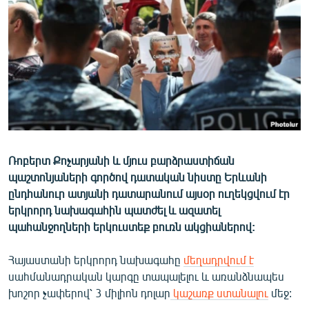
ՄԻՋԱԶԳԱՅԻՆ
ՄՇԱԿՈՒՅԹ
ՍՊՈՐՏ
ՄԵԿՆԱԲԱՆՈՒԹՅՈՒՆ
ՏՏ ԵՒ ԻՆՏԵՐՆԵՏ
ԿՈՐՈՆԱՎԻՐՈՒՍ
Ռոբերտ Քոչարյանի և մյուս բարձրաստիճան
ԱՐԽԻՎ
պաշտոնյաների գործով դատական նիստը Երևանի
ՏԵՍԱՆՅՈՒԹԵՐ
ընդհանուր ատյանի դատարանում այսօր ուղեկցվում էր
երկրորդ նախագահին պատժել և ազատել
ԲԱՆԱՎԵՃ
պահանջողների երկուստեք բուռն ակցիաներով:
ՁԳՏԵԼՈՎ ԼԱՎԱԳՈՒՅՆԻՆ
Հայաստանի երկրորդ նախագահը
մեղադրվում է
ՓՈԴՔԱՍԹ
սահմանադրական կարգը տապալելու և առանձնապես
խոշոր չափերով՝ 3 միլիոն դոլար
կաշառք ստանալու
մեջ:
Հայերեն