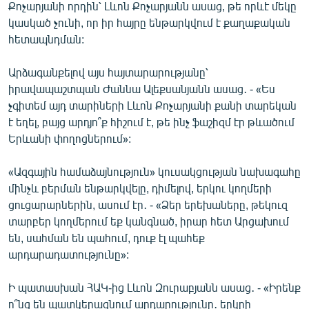
Քոչարյանի որդին՝ Լևոն Քոչարյանն ասաց, թե որևէ մեկը
կասկած չունի, որ իր հայրը ենթարկվում է քաղաքական
հետապնդման:
Արձագանքելով այս հայտարարությանը՝
իրավապաշտպան Ժաննա Ալեքսանյանն ասաց․ - «Ես
չգիտեմ այդ տարիների Լևոն Քոչարյանի քանի տարեկան
է եղել, բայց արդյո՞ք հիշում է, թե ինչ ֆաշիզմ էր թևածում
Երևանի փողոցներում»:
«Ազգային համաձայնություն» կուսակցության նախագահը
մինչև բերման ենթարկվելը, դիմելով, երկու կողմերի
ցուցարարներին, ասում էր․ - «Ձեր երեխաները, թեկուզ
տարբեր կողմերում եք կանգնած, իրար հետ Արցախում
են, սահման են պահում, դուք էլ պահեք
արդարադատությունը»:
Ի պատասխան ՀԱԿ-ից Լևոն Զուրաբյանն ասաց․ - «Իրենք
ո՞նց են պատկերացնում արդարությունը․ երկրի