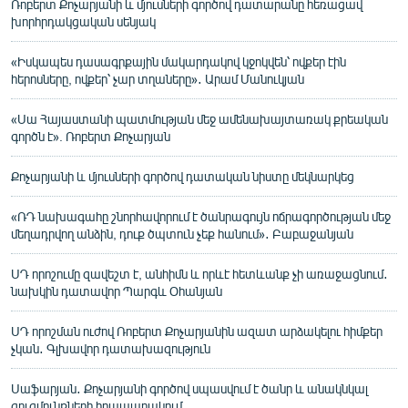
Ռոբերտ Քոչարյանի և մյուսների գործով դատարանը հեռացավ
խորհրդակցական սենյակ
«Իսկապես դասագրքային մակարդակով կջոկվեն՝ ովքեր էին
հերոսները, ովքեր՝ չար տղաները»․ Արամ Մանուկյան
«Սա Հայաստանի պատմության մեջ ամենախայտառակ քրեական
գործն է». Ռոբերտ Քոչարյան
Քոչարյանի և մյուսների գործով դատական նիստը մեկնարկեց
«ՌԴ նախագահը շնորհավորում է ծանրագույն ոճրագործության մեջ
մեղադրվող անձին, դուք ծպտուն չեք հանում»․ Բաբաջանյան
ՍԴ որոշումը զավեշտ է, անհիմն և որևէ հետևանք չի առաջացնում․
նախկին դատավոր Պարգև Օհանյան
ՍԴ որոշման ուժով Ռոբերտ Քոչարյանին ազատ արձակելու հիմքեր
չկան․ Գլխավոր դատախազություն
Սաֆարյան․ Քոչարյանի գործով սպասվում է ծանր և անակնկալ
ցուցմունքների հրապարակում