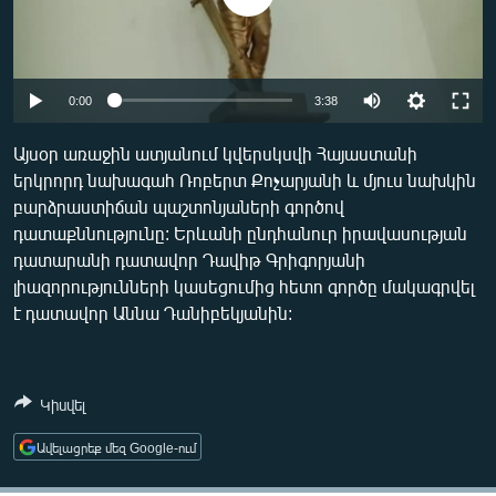
ՄԻՋԱԶԳԱՅԻՆ
ՄՇԱԿՈՒՅԹ
ՍՊՈՐՏ
0:00
3:38
ՄԵԿՆԱԲԱՆՈՒԹՅՈՒՆ
Այսօր առաջին ատյանում կվերսկսվի Հայաստանի
ՏՏ ԵՒ ԻՆՏԵՐՆԵՏ
երկրորդ նախագահ Ռոբերտ Քոչարյանի և մյուս նախկին
բարձրաստիճան պաշտոնյաների գործով
ԿՈՐՈՆԱՎԻՐՈՒՍ
դատաքննությունը: Երևանի ընդհանուր իրավասության
ԱՐԽԻՎ
դատարանի դատավոր Դավիթ Գրիգորյանի
լիազորությունների կասեցումից հետո գործը մակագրվել
ՏԵՍԱՆՅՈՒԹԵՐ
է դատավոր Աննա Դանիբեկյանին:
ԲԱՆԱՎԵՃ
ՁԳՏԵԼՈՎ ԼԱՎԱԳՈՒՅՆԻՆ
Կիսվել
ՓՈԴՔԱՍԹ
Ավելացրեք մեզ Google-ում
Հայերեն