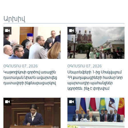
English
Русский
Արխիվ
ՀԵՏԵՎԵՔ ՄԵԶ
ՕԳՈՍՏՈՍ 07, 2026
ՕԳՈՍՏՈՍ 07, 2026
«Ազատության» բոլոր կայքերը
Կաթողիկոսի գործով առաջին
Սեպտեմբերի 1-ից Մոսկվայում
դատական նիստն ավարտվեց
ՀՀ քաղաքացիների համար նոր
դատավորի ինքնաբացարկով
պարտադիր պահանջներ
կգործեն. ինչ է փոխվում