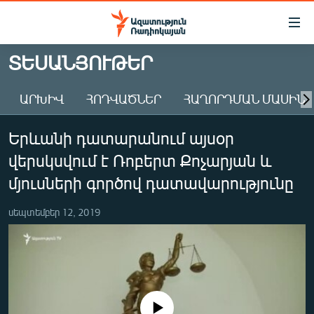
Մատչելիության
հղումներ
Անցնել
ՏԵՍԱՆՅՈՒԹԵՐ
հիմնական
ԱԶԱՏՈՒԹՅՈՒՆ TV
բովանդակությանը
ԱՐԽԻՎ
ՀՈԴՎԱԾՆԵՐ
ՀԱՂՈՐԴՄԱՆ ՄԱՍԻՆ
ՀԱՅԱՍՏԱՆ
Անցնել
հիմնական
ՔԱՂԱՔԱԿԱՆ
Երևանի դատարանում այսօր
մենյուին
ԸՆՏՐՈՒԹՅՈՒՆՆԵՐ 2026
Որոնում
վերսկսվում է Ռոբերտ Քոչարյան և
ԻՐԱՎՈՒՆՔ
մյուսների գործով դատավարությունը
ՀԱՍԱՐԱԿՈՒԹՅՈՒՆ
սեպտեմբեր 12, 2019
ՏՆՏԵՍՈՒԹՅՈՒՆ
ՂԱՐԱԲԱՂ
ՊԱՏԵՐԱԶՄԻ 6 ՇԱԲԱԹՆԵՐԸ
ՏԱՐԱԾԱՇՐՋԱՆ
No media source currently available