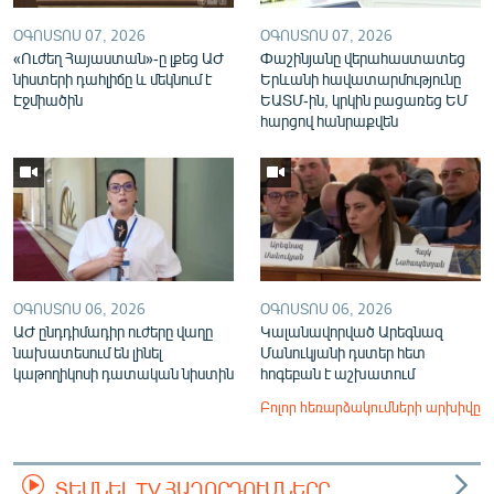
ՕԳՈՍՏՈՍ 07, 2026
ՕԳՈՍՏՈՍ 07, 2026
«Ուժեղ Հայաստան»-ը լքեց ԱԺ
Փաշինյանը վերահաստատեց
նիստերի դահլիճը և մեկնում է
Երևանի հավատարմությունը
Էջմիածին
ԵԱՏՄ-ին, կրկին բացառեց ԵՄ
հարցով հանրաքվեն
ՕԳՈՍՏՈՍ 06, 2026
ՕԳՈՍՏՈՍ 06, 2026
ԱԺ ընդդիմադիր ուժերը վաղը
Կալանավորված Արեգնազ
նախատեսում են լինել
Մանուկյանի դստեր հետ
կաթողիկոսի դատական նիստին
հոգեբան է աշխատում
Բոլոր հեռարձակումների արխիվը
ՏԵՍՆԵԼ TV ՀԱՂՈՐԴՈՒՄՆԵՐԸ