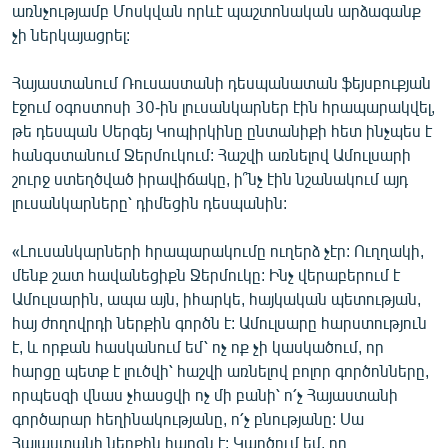
առնչությամբ Մոսկվան որևէ պաշտոնական արձագանք
չի ներկայացրել:
Հայաստանում Ռուսաստանի դեսպանատան ֆեյսբուքյան
էջում օգոստոսի 30-ին լուսանկարներ էին հրապարակվել,
թե դեսպան Սերգեյ Կոպիրկինը ընտանիքի հետ ինչպես է
հանգստանում Ջերմուկում: Հաշվի առնելով Ամուլսարի
շուրջ ստեղծված իրավիճակը, ի՞նչ էին նշանակում այդ
լուսանկարները՝ դիմեցին դեսպանին:
«Լուսանկարների հրապարակումը ուղերձ չէր: Ուղղակի,
մենք շատ հավանեցիքն Ջերմուկը: Ինչ վերաբերում է
Ամուլսարին, ապա այն, իհարկե, հայկական պետության,
հայ ժողովրդի ներքին գործն է: Ամուլսարը հարստություն
է, և որքան հասկանում եմ՝ ոչ ոք չի կասկածում, որ
հարցը պետք է լուծվի՝ հաշվի առնելով բոլոր գործոնները,
որպեսզի վնաս չհասցվի ոչ մի բանի՝ ո՛չ Հայաստանի
գործարար հեղինակությանը, ո՛չ բնությանը: Սա
Հայաստանի ներքին հարցն է: Կարծում եմ, որ