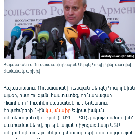
ՄԻՋԱԶԳԱՅԻՆ
ՄՇԱԿՈՒՅԹ
ՍՊՈՐՏ
ՄԵԿՆԱԲԱՆՈՒԹՅՈՒՆ
ՏՏ ԵՒ ԻՆՏԵՐՆԵՏ
ԿՈՐՈՆԱՎԻՐՈՒՍ
Հայաստանում Ռուսաստանի դեսպան Սերգեյ Կոպիրկինը ասուլիսի
ժամանակ, արխիվ
ԱՐԽԻՎ
ՏԵՍԱՆՅՈՒԹԵՐ
Հայաստանում Ռուսաստանի դեսպան Սերգեյ Կոպիրկինն
ԲԱՆԱՎԵՃ
այսօր, ըստ էության, հաստատեց, որ նախագահ
Վլադիմիր Պուտինը մասնակցելու է Երևանում
ՁԳՏԵԼՈՎ ԼԱՎԱԳՈՒՅՆԻՆ
հոկտեմբերի 1-ին
կայանալիք
Եվրասիական
ՓՈԴՔԱՍԹ
տնտեսական միության (ԵԱՏՄ, ԵՏՄ) գագաթնաժողովին՝
մանրամասնելով, որ երևանյան միջոցառմանը ԵՏՄ
անդամ-պետությունների ղեկավարների մասնակցության
Հայերեն