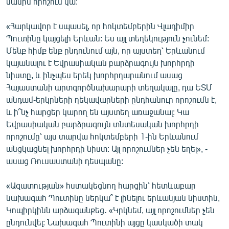
մասին որոշում կա:
English
«Հարկավոր է սպասել, որ հոկտեմբերին Վլադիմիր
Русский
Պուտինը կայցելի Երևան: Ես այլ տեղեկություն չունեմ:
Մենք հիմք ենք ընդունում այն, որ այստեղ՝ Երևանում
ՀԵՏԵՎԵՔ ՄԵԶ
կայանալու է Եվրասիական բարձրագույն խորհրդի
նիստը, և ինչպես երեկ խորհրդարանում ասաց
Հայաստանի արտգործնախարարի տեղակալը, դա ԵՏՄ
անդամ-երկրների ղեկավարների ընդհանուր որոշումն է,
և ի՞նչ հարցեր կարող են այստեղ առաջանալ: Կա
Եվրասիական բարձրագույն տնտեսական խորհրդի
«Ազատության» բոլոր կայքերը
որոշումը՝ այս տարվա հոկտեմբերի 1-ին Երևանում
անցկացնել խորհրդի նիստ: Այլ որոշումներ չեն եղել», -
ասաց Ռուսաստանի դեսպանը:
«Ազատության» հստակեցնող հարցին՝ հետևաբար
նախագահ Պուտինը ներկա՞ է լինելու երևանյան նիստին,
Կոպիրկինն արձագանքեց․ «Կրկնեմ, այլ որոշումներ չեն
ընդունվել: Նախագահ Պուտինի այցը կասկածի տակ