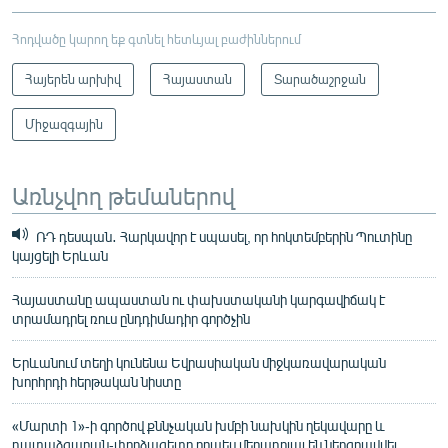
Հոդվածը կարող եք գտնել հետևյալ բաժիններում
Հայերեն արխիվ
Հայաստան
Տարածաշրջան
Միջազգային
Առնչվող թեմաներով
ՌԴ դեսպան․ Հարկավոր է սպասել, որ հոկտեմբերին Պուտինը
կայցելի Երևան
Հայաստանը ապաստան ու փախստականի կարգավիճակ է
տրամադրել ռուս ընդդիմադիր գործչին
Երևանում տեղի կունենա Եվրասիական միջկառավարական
խորհրդի հերթական նիստը
«Մարտի 1»-ի գործով քննչական խմբի նախկին ղեկավարը և
դատաձգաբան-փորձագետը որպես մեղադրյալ են ներգրավվել