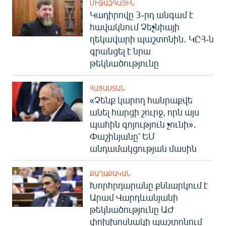
ՄԻՋԱԶԳԱՅԻՆ
Կադիրովը 3-րդ անգամ է
հավակնում Չեչնիայի
ղեկավարի պաշտոնին․ ԿԸՀ-ն
գրանցել է նրա
թեկնածությունը
ՀԱՅԱՍՏԱՆ
«Չենք կարող հանրաքվե
անել հարցի շուրջ, որն այս
պահին գոյություն չունի»․
Փաշինյանը՝ ԵՄ
անդամակցության մասին
ՔԱՂԱՔԱԿԱՆ
Խորհրդարանը քննարկում է
Արամ Վարդևանյանի
թեկնածությունը ԱԺ
փոխխոսնակի պաշտոնում