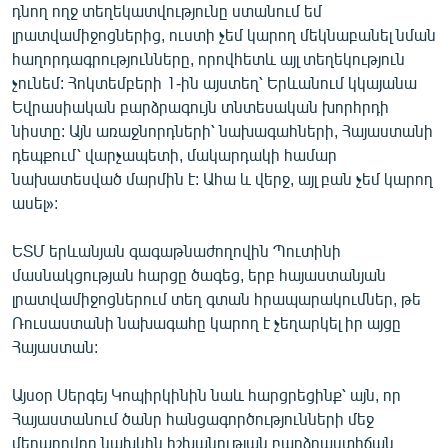
դնող ողջ տեղեկատվությունը ստանում եմ
լրատվամիջոցներից, ուստի չեմ կարող մեկնաբանել նման
հաղորդագրությունները, որովհետև այլ տեղեկություն
չունեմ: Հոկտեմբերի 1-ին այստեղ՝ Երևանում կկայանա
Եվրասիական բարձրագույն տնտեսական խորհրդի
նիստը: Այն առաջնորդների՝ նախագահների, Հայաստանի
դեպքում՝ վարչապետի, մակարդակի համար
նախատեսված մարմին է: Ահա և վերջ, այլ բան չեմ կարող
ասել»:
ԵՏՄ երևանյան գագաթնաժողովին Պուտինի
մասնակցության հարցը ծագեց, երբ հայաստանյան
լրատվամիջոցներում տեղ գտան հրապարակումներ, թե
Ռուսաստանի նախագահը կարող է չեղարկել իր այցը
Հայաստան:
Այսօր Սերգեյ Կոպիրկինին նաև հարցրեցինք՝ այն, որ
Հայաստանում ծանր հանցագործությունների մեջ
մեղադրվող նախկին իշխանության բարձրաստիճան