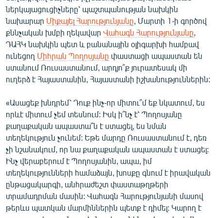
ներկայացուցիչները՝ պաշտպանության նախկին
նախարար
Միքայել Հարությունյանը
, Մարտի 1-ի գործով
քննչական խմբի ղեկավար
Վահագն Հարությունյանը
,
ԴԱՀԿ նախկին պետ և բանանային օլիգարխի համբավ
ունեցող
Միհրան Պողոսյանը
փաստացի ապաստան են
ստանում Ռուսաստանում, արդյո՞ք յուրատեսակ մի
ուղերձ է Հայաստանին, Հայաստանի իշխանություններին:
«Ասացեք խնդրեմ՝ Դուք ինչ-որ միտու՞մ եք նկատում, ես
որևէ միտում չեմ տեսնում: Իսկ ի՞նչ է՝ Պողոսյանը
քաղաքական ապաստա՞ն է ստացել, ես նման
տեղեկություն չունեմ: Եթե մարդը Ռուսաստանում է, դեռ
չի նշանակում, որ նա քաղաքական ապաստան է ստացել:
Ինչ վերաբերում է Պողոսյանին, ապա, իմ
տեղեկությունների համաձայն, խոսքը գնում է իրավական
ընթացակարգի, անհրաժեշտ փաստաթղթերի
տրամադրման մասին: Վահագն Հարությունյանի մասով
թերևս պատկան մարմիններին պետք է դիմել: Կարող է