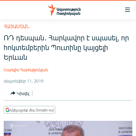
Մատչելիության
հղումներ
Անցնել
ՀԱՅԱՍՏԱՆ
հիմնական
ԱԶԱՏՈՒԹՅՈՒՆ TV
ՌԴ դեսպան․ Հարկավոր է սպասել, որ
բովանդակությանը
ՀԱՅԱՍՏԱՆ
Անցնել
հոկտեմբերին Պուտինը կայցելի
հիմնական
ՔԱՂԱՔԱԿԱՆ
Երևան
մենյուին
ԸՆՏՐՈՒԹՅՈՒՆՆԵՐ 2026
Որոնում
Սարգիս Հարությունյան
ԻՐԱՎՈՒՆՔ
սեպտեմբեր 11, 2019
ՀԱՍԱՐԱԿՈՒԹՅՈՒՆ
Կիսվել
ՏՆՏԵՍՈՒԹՅՈՒՆ
ՂԱՐԱԲԱՂ
Ավելացրեք մեզ Google-ում
ՊԱՏԵՐԱԶՄԻ 6 ՇԱԲԱԹՆԵՐԸ
ՏԱՐԱԾԱՇՐՋԱՆ