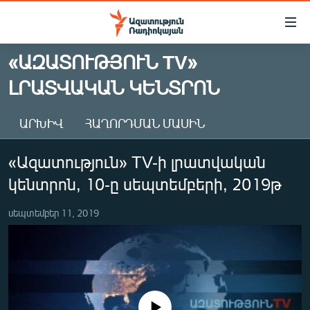
Մատչելիության
հղումներ
Անցնել
«ԱԶԱՏՈՒԹՅՈՒՆ TV»
հիմնական
ԱԶԱՏՈՒԹՅՈՒՆ TV
ԼՐԱՏՎԱԿԱՆ ԿԵՆՏՐՈՆ
բովանդակությանը
ՀԱՅԱՍՏԱՆ
Անցնել
հիմնական
ՔԱՂԱՔԱԿԱՆ
ԱՐԽԻՎ
ՀԱՂՈՐԴՄԱՆ ՄԱՍԻՆ
մենյուին
ԸՆՏՐՈՒԹՅՈՒՆՆԵՐ 2026
Որոնում
«Ազատություն» TV-ի լրատվական
ԻՐԱՎՈՒՆՔ
կենտրոն, 10-ը սեպտեմբերի, 2019թ
ՀԱՍԱՐԱԿՈՒԹՅՈՒՆ
սեպտեմբեր 11, 2019
ՏՆՏԵՍՈՒԹՅՈՒՆ
ՂԱՐԱԲԱՂ
ՊԱՏԵՐԱԶՄԻ 6 ՇԱԲԱԹՆԵՐԸ
ՏԱՐԱԾԱՇՐՋԱՆ
No media source currently available