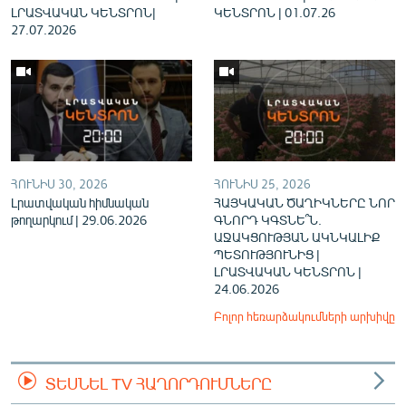
ԼՐԱՏՎԱԿԱՆ ԿԵՆՏՐՈՆ|
ԿԵՆՏՐՈՆ | 01.07.26
27.07.2026
ՀՈՒՆԻՍ 30, 2026
ՀՈՒՆԻՍ 25, 2026
Լրատվական հիմնական
ՀԱՅԿԱԿԱՆ ԾԱՂԻԿՆԵՐԸ ՆՈՐ
թողարկում | 29.06.2026
ԳՆՈՐԴ ԿԳՏՆԵ՞Ն.
ԱՋԱԿՑՈՒԹՅԱՆ ԱԿՆԿԱԼԻՔ
ՊԵՏՈՒԹՅՈՒՆԻՑ |
ԼՐԱՏՎԱԿԱՆ ԿԵՆՏՐՈՆ |
24.06.2026
Բոլոր հեռարձակումների արխիվը
ՏԵՍՆԵԼ TV ՀԱՂՈՐԴՈՒՄՆԵՐԸ