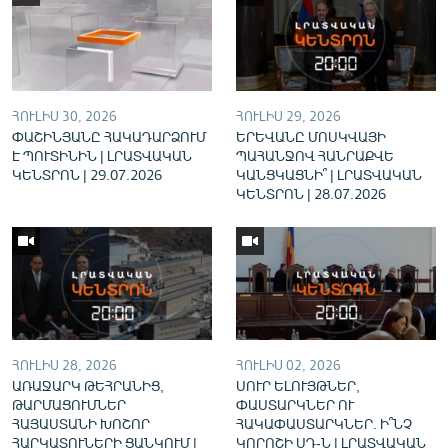
English
Русский
ՀԵՏԵՎԵՔ ՄԵԶ
ՀՈՒԼԻՍ 30, 2026
ՀՈՒԼԻՍ 29, 2026
ՓԱՇԻՆՅԱՆԸ ՀԱԿԱԴԱՐՁՈՒՄ
ԵՐԵՎԱՆԸ ՄՈՍԿՎԱՅԻ
Է ՊՈՒՏԻՆԻՆ | ԼՐԱՏՎԱԿԱՆ
ՊԱՀԱՆՋՈՎ ՀԱՆՐԱՔՎԵ
ԿԵՆՏՐՈՆ | 29.07.2026
ԿԱՆՑԿԱՑՆԻ՞ | ԼՐԱՏՎԱԿԱՆ
ԿԵՆՏՐՈՆ | 28.07.2026
«Ազատության» բոլոր կայքերը
ՀՈՒԼԻՍ 28, 2026
ՀՈՒԼԻՍ 02, 2026
ԱՌԱՋԱՐԿ ԹԵՀՐԱՆԻՑ,
ՍՈՒՐ ԵԼՈՒՅԹՆԵՐ,
ԹԱՐՄԱՑՈՒՄՆԵՐ
ՓԱՍՏԱՐԿՆԵՐ ՈՒ
ՀԱՅԱՍՏԱՆԻ ԽՈՇՈՐ
ՀԱԿԱՓԱՍՏԱՐԿՆԵՐ. Ի՞ՆՉ
ՀԱՐԿԱՏՈՒՆԵՐԻ ՑԱՆԿՈՒՄ |
ԿՈՐՈՇԻ ՍԴ-Ն | ԼՐԱՏՎԱԿԱՆ