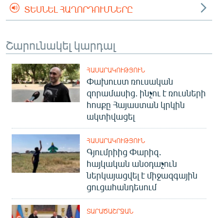
ՏԵՍՆԵԼ ՀԱՂՈՐԴՈՒՄՆԵՐԸ
Շարունակել կարդալ
ՀԱՍԱՐԱԿՈՒԹՅՈՒՆ
Փախուստ ռուսական
զորամասից. ինչու է ռուսների
հոսքը Հայաստան կրկին
ակտիվացել
ՀԱՍԱՐԱԿՈՒԹՅՈՒՆ
Գյումրիից Փարիզ․
հայկական անօդաչուն
ներկայացվել է միջազգային
ցուցահանդեսում
ՏԱՐԱԾԱՇՐՋԱՆ