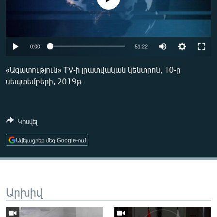
ՄԻՋԱԶԳԱՅԻՆ
ՄՇԱԿՈՒՅԹ
ՍՊՈՐՏ
0:00
51:22
ՄԵԿՆԱԲԱՆՈՒԹՅՈՒՆ
«Ազատություն» TV-ի լրատվական կենտրոն, 10-ը
ՏՏ ԵՒ ԻՆՏԵՐՆԵՏ
սեպտեմբերի, 2019թ
ԿՈՐՈՆԱՎԻՐՈՒՍ
ԱՐԽԻՎ
Կիսվել
ՏԵՍԱՆՅՈՒԹԵՐ
Ավելացրեք մեզ Google-ում
ԲԱՆԱՎԵՃ
ՁԳՏԵԼՈՎ ԼԱՎԱԳՈՒՅՆԻՆ
ՓՈԴՔԱՍԹ
Արխիվ
Հայերեն