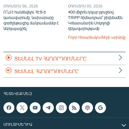
ՕԳՈՍՏՈՍ 06, 2026
ՕԳՈՍՏՈՍ 05, 2026
Ո՞ւմ է հանձնվելու ՀԷՑ-ի
400 միլիոն դոլար բյուջեով
կառավարումը. նախարարը
TRIPP հիմնադրամ՝ բիզնեսմեն
գործընթացից մանրամասներ է
Կոնստանտին Սոկոլովի
ներկայացրել
ղեկավարությամբ
Բոլոր հեռարձակումների արխիվը
ՏԵՍՆԵԼ TV ՀԱՂՈՐԴՈՒՄՆԵՐԸ
ՏԵՍՆԵԼ ՀԱՂՈՐԴՈՒՄՆԵՐԸ
ՀԵՏԵՎԵՔ ՄԵԶ
ՄՈՒԼՏԻՄԵԴԻԱ