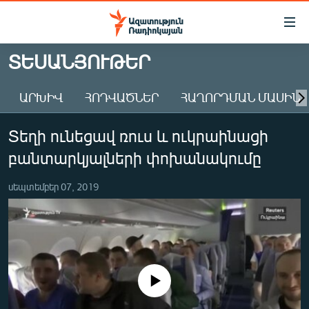
Մատչելիության
հղումներ
Անցնել
ՏԵՍԱՆՅՈՒԹԵՐ
հիմնական
ԱԶԱՏՈՒԹՅՈՒՆ TV
բովանդակությանը
ԱՐԽԻՎ
ՀՈԴՎԱԾՆԵՐ
ՀԱՂՈՐԴՄԱՆ ՄԱՍԻՆ
ՀԱՅԱՍՏԱՆ
Անցնել
հիմնական
ՔԱՂԱՔԱԿԱՆ
Տեղի ունեցավ ռուս և ուկրաինացի
մենյուին
ԸՆՏՐՈՒԹՅՈՒՆՆԵՐ 2026
Որոնում
բանտարկյալների փոխանակումը
ԻՐԱՎՈՒՆՔ
սեպտեմբեր 07, 2019
ՀԱՍԱՐԱԿՈՒԹՅՈՒՆ
ՏՆՏԵՍՈՒԹՅՈՒՆ
ՂԱՐԱԲԱՂ
ՊԱՏԵՐԱԶՄԻ 6 ՇԱԲԱԹՆԵՐԸ
No media source currently available
ՏԱՐԱԾԱՇՐՋԱՆ