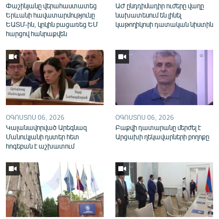
Փաշինյանը վերահաստատեց
ԱԺ ընդդիմադիր ուժերը վաղը
English
Երևանի հավատարմությունը
նախատեսում են լինել
ԵԱՏՄ-ին, կրկին բացառեց ԵՄ
կաթողիկոսի դատական նիստին
Русский
հարցով հանրաքվեն
ՀԵՏԵՎԵՔ ՄԵԶ
ՕԳՈՍՏՈՍ 06, 2026
ՕԳՈՍՏՈՍ 06, 2026
«Ազատության» բոլոր կայքերը
Կալանավորված Արեգնազ
Բաքվի դատարանը մերժել է
Մանուկյանի դստեր հետ
Արցախի ղեկավարների բողոքը
հոգեբան է աշխատում