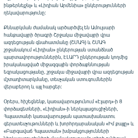
ինթերնեյշնլ» և «Լիդիան Արմենիա» ընկերությունների
English
ղեկավարությունը:
Русский
Քննարկման ժամանակ արծարծվել են Ամուլսարի
ՀԵՏԵՎԵՔ ՄԵԶ
հանքավայրի ծրագրի Շրջակա միջավայրի վրա
ազդեցության գնահատմանը (ՇՄԱԳ) և ՇՄԱԳ
շրջանակում «Լիդիան» ընկերության ստանձնած
պարտավորություններին, ԷԼԱՐԴ ընկերության կողմից
իրականացված միջազգային փորձաքննության
եզրակացությանը, շրջակա միջավայրի վրա ազդեցության
«Ազատության» բոլոր կայքերը
մշտադիտարկմանը, տեսչական ստուգումներին
վերաբերող և այլ հարցեր:
Օրերս, հիշեցնենք, կառավարությունում «Էլարդ»-ի 8
փորձագետների, «Լիդիան»-ի ներկայացուցիչների,
Հայաստանի կառավարության պատասխանատու
գերատեսչութունների և խորհրդարանական «Իմ քայլը» և
«Բարգավաճ Հայաստան» խմբակցությունների