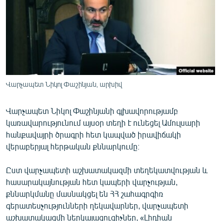
ՄԻՋԱԶԳԱՅԻՆ
ՄՇԱԿՈՒՅԹ
ՍՊՈՐՏ
ՄԵԿՆԱԲԱՆՈՒԹՅՈՒՆ
ՏՏ ԵՒ ԻՆՏԵՐՆԵՏ
Վարչապետ Նիկոլ Փաշինյան, արխիվ
ԿՈՐՈՆԱՎԻՐՈՒՍ
Վարչապետ Նիկոլ Փաշինյանի գլխավորությամբ
ԱՐԽԻՎ
կառավարությունում այսօր տեղի է ունեցել Ամուլսարի
ՏԵՍԱՆՅՈՒԹԵՐ
հանքավայրի ծրագրի հետ կապված իրավիճակի
վերաբերյալ հերթական քննարկումը։
ԲԱՆԱՎԵՃ
ՁԳՏԵԼՈՎ ԼԱՎԱԳՈՒՅՆԻՆ
Ըստ վարչապետի աշխատակազմի տեղեկատվության և
հասարակայնության հետ կապերի վարչության,
ՓՈԴՔԱՍԹ
քննարկմանը մասնակցել են ՀՀ շահագրգիռ
գերատեսչությունների ղեկավարներ, վարչապետի
Հայերեն
աշխատակազմի ներկայացուցիչներ, «Լիդիան