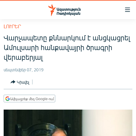
Մատչելիության
հղումներ
Անցնել
ԼՈՒՐԵՐ
հիմնական
ԱԶԱՏՈՒԹՅՈՒՆ TV
Վարչապետը քննարկում է անցկացրել
բովանդակությանը
ՀԱՅԱՍՏԱՆ
Անցնել
Ամուլսարի հանքավայրի ծրագրի
հիմնական
ՔԱՂԱՔԱԿԱՆ
վերաբերյալ
մենյուին
ԸՆՏՐՈՒԹՅՈՒՆՆԵՐ 2026
Որոնում
սեպտեմբեր 07, 2019
ԻՐԱՎՈՒՆՔ
Կիսվել
ՀԱՍԱՐԱԿՈՒԹՅՈՒՆ
ՏՆՏԵՍՈՒԹՅՈՒՆ
Ավելացրեք մեզ Google-ում
ՂԱՐԱԲԱՂ
ՊԱՏԵՐԱԶՄԻ 6 ՇԱԲԱԹՆԵՐԸ
ՏԱՐԱԾԱՇՐՋԱՆ