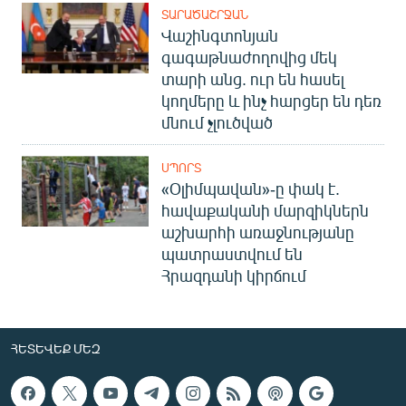
ՏԱՐԱԾԱՇՐՋԱՆ
Վաշինգտոնյան
գագաթնաժողովից մեկ
տարի անց. ուր են հասել
կողմերը և ինչ հարցեր են դեռ
մնում չլուծված
ՍՊՈՐՏ
«Օլիմպավան»-ը փակ է.
հավաքականի մարզիկներն
աշխարհի առաջնությանը
պատրաստվում են
Հրազդանի կիրճում
ՀԵՏԵՎԵՔ ՄԵԶ