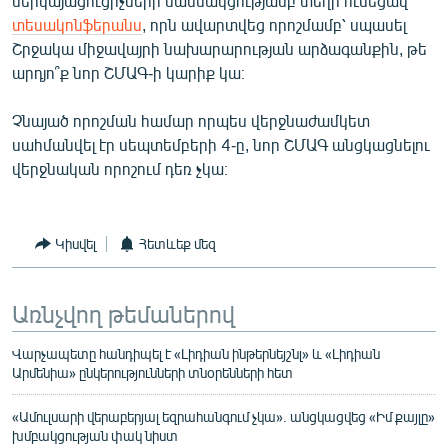
ներկայացուցիչների մասնակցությամբ տեղի ունեցավ
տեսակոնֆերանս
, որն ավարտվեց որոշմամբ՝ սպասել
Շրջակա միջավայրի նախարարության արձագանքին, թե
արդյո՞ք նոր ՇՄԱԳ-ի կարիք կա։
Չնայած որոշման համար որպես վերջնաժամկետ
սահմանվել էր սեպտեմբերի 4-ը, նոր ՇՄԱԳ անցկացնելու
վերջնական որոշում դեռ չկա։
Կիսվել
Հետևեք մեզ
Առնչվող թեմաներով
Վարչապետը հանդիպել է «Լիդիան ինթերնեյշնլ» և «Լիդիան
Արմենիա» ընկերությունների տնօրենների հետ
«Ամուլսարի վերաբերյալ եզրահանգում չկա». անցկացվեց «Իմ քայլը»
խմբակցության փակ նիստ