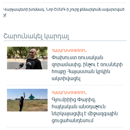
Վարչապետի խոսնակ․ Նոր ՇՄԱԳ-ի շուրջ քննարկումն ավարտված
չէ
Շարունակել կարդալ
ՀԱՍԱՐԱԿՈՒԹՅՈՒՆ
Փախուստ ռուսական
զորամասից. ինչու է ռուսների
հոսքը Հայաստան կրկին
ակտիվացել
ՀԱՍԱՐԱԿՈՒԹՅՈՒՆ
Գյումրիից Փարիզ․
հայկական անօդաչուն
ներկայացվել է միջազգային
ցուցահանդեսում