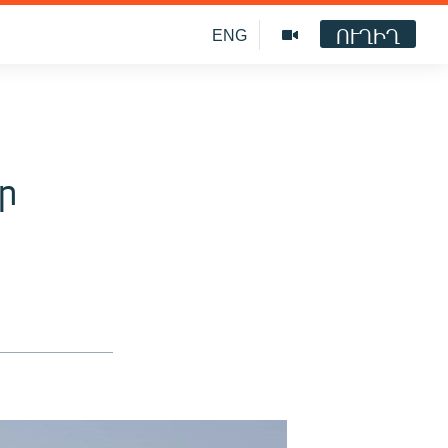
ՈՒՂԻՂ
ENG
ր