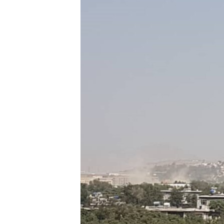
ՄԻՋԱԶԳԱՅԻՆ
ՄՇԱԿՈՒՅԹ
ՍՊՈՐՏ
ՄԵԿՆԱԲԱՆՈՒԹՅՈՒՆ
ՏՏ ԵՒ ԻՆՏԵՐՆԵՏ
ԿՈՐՈՆԱՎԻՐՈՒՍ
ԱՐԽԻՎ
ՏԵՍԱՆՅՈՒԹԵՐ
ԲԱՆԱՎԵՃ
ՁԳՏԵԼՈՎ ԼԱՎԱԳՈՒՅՆԻՆ
ՓՈԴՔԱՍԹ