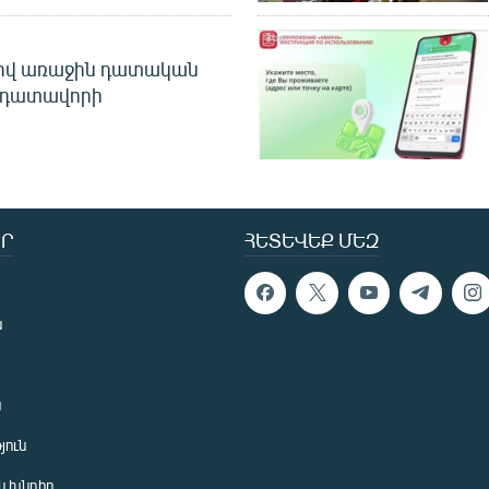
ծով առաջին դատական
 դատավորի
Ր
ՀԵՏԵՎԵՔ ՄԵԶ
ն
ն
յուն
 խնդիր