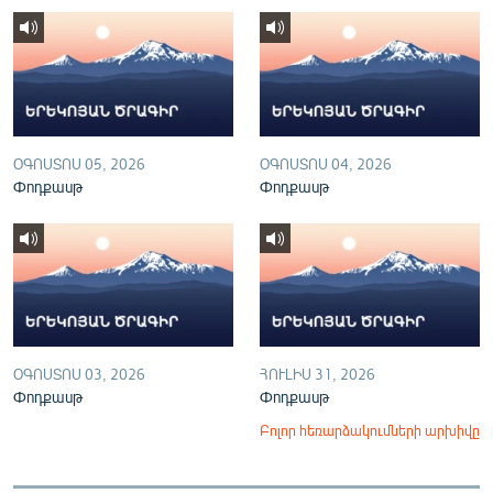
English
Русский
ՀԵՏԵՎԵՔ ՄԵԶ
ՕԳՈՍՏՈՍ 05, 2026
ՕԳՈՍՏՈՍ 04, 2026
Փոդքասթ
Փոդքասթ
«Ազատության» բոլոր կայքերը
ՕԳՈՍՏՈՍ 03, 2026
ՀՈՒԼԻՍ 31, 2026
Փոդքասթ
Փոդքասթ
Բոլոր հեռարձակումների արխիվը