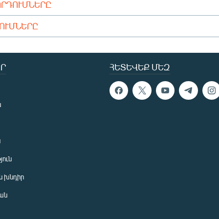
ՈՐԴՈՒՄՆԵՐԸ
ԴՈՒՄՆԵՐԸ
Ր
ՀԵՏԵՎԵՔ ՄԵԶ
ն
ն
յուն
 խնդիր
ան