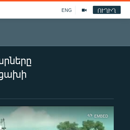
ՈՒՂԻՂ
ENG
արները
րցախի
EMBED