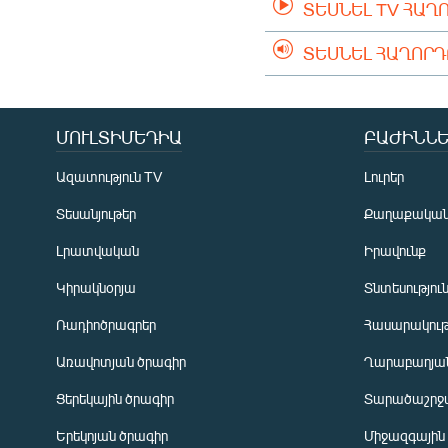
ՏԵՍՆԵԼ TV ՀԱՂ
ՏԵՍՆԵԼ ՀԱՂՈՐ
ՄՈՒԼՏԻՄԵԴԻԱ
ԲԱԺԻՆՆԵ
Ազատություն TV
Լուրեր
Տեսանյութեր
Քաղաքակա
Լրատվական
Իրավունք
Կիրակնօրյա
Տնտեսությու
Ռադիոծրագրեր
Հասարակութ
Առավոտյան ծրագիր
Ղարաբաղյան
Ցերեկային ծրագիր
Տարածաշրջ
Հայերեն
Երեկոյան ծրագիր
Միջազգային