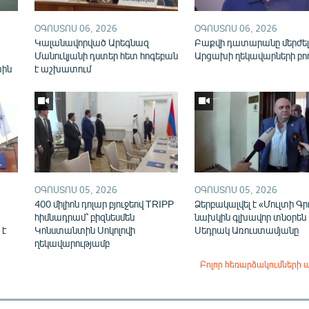
ՕԳՈՍՏՈՍ 06, 2026
ՕԳՈՍՏՈՍ 06, 2026
Կալանավորված Արեգնազ
Բաքվի դատարանը մերժել
Մանուկյանի դստեր հետ հոգեբան
Արցախի ղեկավարների բո
տին
է աշխատում
ՕԳՈՍՏՈՍ 05, 2026
ՕԳՈՍՏՈՍ 05, 2026
400 միլիոն դոլար բյուջեով TRIPP
Ձերբակալվել է «Մուլտի Գր
հիմնադրամ՝ բիզնեսմեն
նախկին գլխավոր տնօրեն
 է
Կոնստանտին Սոկոլովի
Սեդրակ Առուստամյանը
ղեկավարությամբ
Բոլոր հեռարձակումների 