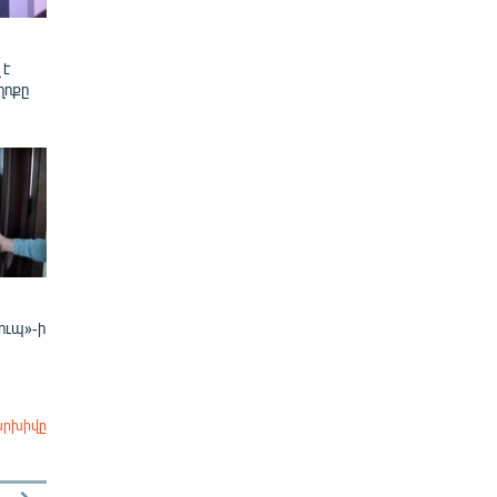
 է
ղոքը
ուպ»-ի
արխիվը