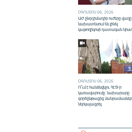
ՕԳՈՍՏՈՍ 06, 2026
ԱԺ ընդդիմադիր ուժերը վաղը
նախատեսում են լինել
կաթողիկոսի դատական նիս
ՕԳՈՍՏՈՍ 06, 2026
Ո՞ւմ է հանձնվելու ՀԷՑ-ի
կառավարումը. նախարարը
գործընթացից մանրամասներ
ներկայացրել