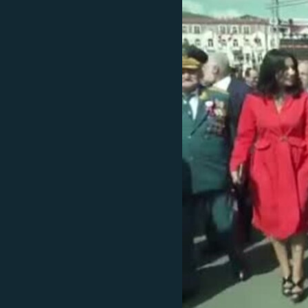
ՄԻՋԱԶԳԱՅԻՆ
ՄՇԱԿՈՒՅԹ
ՍՊՈՐՏ
ՄԵԿՆԱԲԱՆՈՒԹՅՈՒՆ
ՏՏ ԵՒ ԻՆՏԵՐՆԵՏ
ԿՈՐՈՆԱՎԻՐՈՒՍ
ԱՐԽԻՎ
ՏԵՍԱՆՅՈՒԹԵՐ
ԲԱՆԱՎԵՃ
ՁԳՏԵԼՈՎ ԼԱՎԱԳՈՒՅՆԻՆ
ՓՈԴՔԱՍԹ