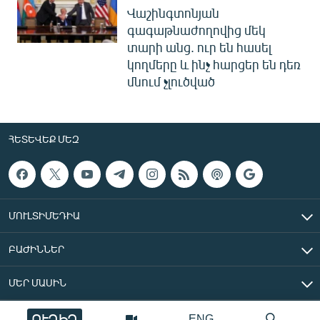
Վաշինգտոնյան
գագաթնաժողովից մեկ
տարի անց. ուր են հասել
կողմերը և ինչ հարցեր են դեռ
մնում չլուծված
ՀԵՏԵՎԵՔ ՄԵԶ
ՄՈՒԼՏԻՄԵԴԻԱ
ԲԱԺԻՆՆԵՐ
ՄԵՐ ՄԱՍԻՆ
ՈՒՂԻՂ
ENG
«Ազատ Եվրոպա/Ազատություն» ռադիոկայան © 2026