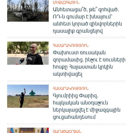
ՄԻՋԱԶԳԱՅԻՆ
Անհետացա՞ծ, թե՞ զոհված․
ՌԴ-ն գումար է խնայում՝
անհետ կորած զինվորներին
դասալիք գրանցելով
ՀԱՍԱՐԱԿՈՒԹՅՈՒՆ
Փախուստ ռուսական
զորամասից. ինչու է ռուսների
հոսքը Հայաստան կրկին
ակտիվացել
ՀԱՍԱՐԱԿՈՒԹՅՈՒՆ
Գյումրիից Փարիզ․
հայկական անօդաչուն
ներկայացվել է միջազգային
ցուցահանդեսում
ՏԱՐԱԾԱՇՐՋԱՆ