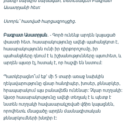
բանկի նախկին նախագահ, տնտեսագետ Բագրատ
English
Ասատրյանի հետ:
Русский
Ստորև՝ հատված հարցազրույցից․
ՀԵՏԵՎԵՔ ՄԵԶ
Բագրատ Ասատրյան
․ - Գործ ունենք արդեն կայացած
փաստի հետ․ հասարակությունը ավելի պահանջկոտ է,
հասարակությունն ունի իր դիրքորոշումը, իր
պահանջները դնում է և իշխանությունները այսուհետ, և
արդեն այսօր էլ, հստակ է, որ հաշվի են նստում:
«Ազատության» բոլոր կայքերը
Պատկերացնո՞ւմ եք՝ մի 5 տարի առաջ նախկին
ղեկավարությունը գնար հանդիպեր, խոսեր, քննարկեր,
հրապարակում այս բանավեճն ունենար: Չկար ուղղակի:
Այսօր հասարակությունը ավելի տեղյակ է և պետք է
նստեն ուղղակի հավասարակշռված վճիռ կայացնեն,
որովհետև մնացածը արդեն մասնագիտական
քննարկումների խնդիր է: