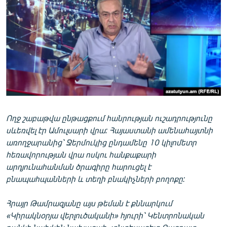
ՄԻՋԱԶԳԱՅԻՆ
ՄՇԱԿՈՒՅԹ
ՍՊՈՐՏ
ՄԵԿՆԱԲԱՆՈՒԹՅՈՒՆ
ՏՏ ԵՒ ԻՆՏԵՐՆԵՏ
ԿՈՐՈՆԱՎԻՐՈՒՍ
Ողջ շաբաթվա ընթացքում հանրության ուշադրությունը
ԱՐԽԻՎ
սևեռվել էր Ամուլսարի վրա: Հայաստանի ամենահայտնի
ՏԵՍԱՆՅՈՒԹԵՐ
առողջարանից՝ Ջերմուկից ընդամենը 10 կիլոմետր
հեռավորության վրա ոսկու հանքաքարի
ԲԱՆԱՎԵՃ
արդյունահանման ծրագիրը հարուցել է
ՁԳՏԵԼՈՎ ԼԱՎԱԳՈՒՅՆԻՆ
բնապահպանների և տեղի բնակիչների բողոքը:
ՓՈԴՔԱՍԹ
Հրայր Թամրազյանը այս թեման է քննարկում
«Կիրակնօրյա վերլուծականի» հյուրի՝ Կենտրոնական
Հայերեն