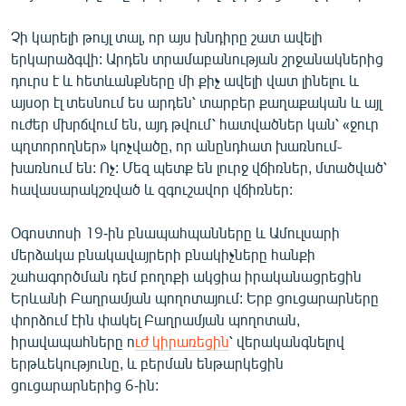
Չի կարելի թույլ տալ, որ այս խնդիրը շատ ավելի
երկարաձգվի: Արդեն տրամաբանության շրջանակներից
դուրս է և հետևանքները մի քիչ ավելի վատ լինելու և
այսօր էլ տեսնում ես արդեն՝ տարբեր քաղաքական և այլ
ուժեր մխրճվում են, այդ թվում՝ հատվածներ կան՝ «ջուր
պղտորողներ» կոչվածը, որ անընդհատ խառնում֊
խառնում են: Ոչ: Մեզ պետք են լուրջ վճիռներ, մտածված՝
հավասարակշռված և զգուշավոր վճիռներ:
Օգոստոսի 19-ին բնապահպանները և Ամուլսարի
մերձակա բնակավայրերի բնակիչները հանքի
շահագործման դեմ բողոքի ակցիա իրականացրեցին
Երևանի Բաղրամյան պողոտայում: Երբ ցուցարարները
փորձում էին փակել Բաղրամյան պողոտան,
իրավապահները ո
ւժ կիրառեցին
՝ վերականգնելով
երթևեկությունը, և բերման ենթարկեցին
ցուցարարներից 6-ին: