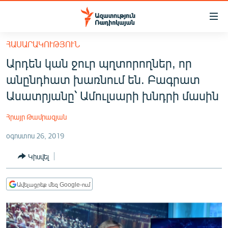
Մատչելիության
հղումներ
Անցնել
ՀԱՍԱՐԱԿՈՒԹՅՈՒՆ
հիմնական
ԱԶԱՏՈՒԹՅՈՒՆ TV
Արդեն կան ջուր պղտորողներ, որ
բովանդակությանը
ՀԱՅԱՍՏԱՆ
Անցնել
անընդհատ խառնում են. Բագրատ
հիմնական
ՔԱՂԱՔԱԿԱՆ
Ասատրյանը՝ Ամուլսարի խնդրի մասին
մենյուին
ԸՆՏՐՈՒԹՅՈՒՆՆԵՐ 2026
Որոնում
Հրայր Թամրազյան
ԻՐԱՎՈՒՆՔ
օգոստոս 26, 2019
ՀԱՍԱՐԱԿՈՒԹՅՈՒՆ
Կիսվել
ՏՆՏԵՍՈՒԹՅՈՒՆ
ՂԱՐԱԲԱՂ
Ավելացրեք մեզ Google-ում
ՊԱՏԵՐԱԶՄԻ 6 ՇԱԲԱԹՆԵՐԸ
ՏԱՐԱԾԱՇՐՋԱՆ