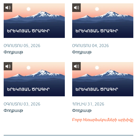
English
Русский
ՀԵՏԵՎԵՔ ՄԵԶ
ՕԳՈՍՏՈՍ 05, 2026
ՕԳՈՍՏՈՍ 04, 2026
Փոդքասթ
Փոդքասթ
«Ազատության» բոլոր կայքերը
ՕԳՈՍՏՈՍ 03, 2026
ՀՈՒԼԻՍ 31, 2026
Փոդքասթ
Փոդքասթ
Բոլոր հեռարձակումների արխիվը