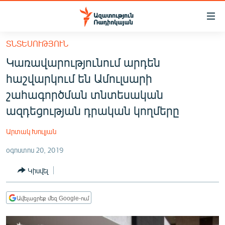
Մատչելիության
հղումներ
Անցնել
ՏՆՏԵՍՈՒԹՅՈՒՆ
հիմնական
ԱԶԱՏՈՒԹՅՈՒՆ TV
Կառավարությունում արդեն
բովանդակությանը
ՀԱՅԱՍՏԱՆ
Անցնել
հաշվարկում են Ամուլսարի
հիմնական
ՔԱՂԱՔԱԿԱՆ
շահագործման տնտեսական
մենյուին
ԸՆՏՐՈՒԹՅՈՒՆՆԵՐ 2026
ազդեցության դրական կողմերը
Որոնում
ԻՐԱՎՈՒՆՔ
Արտակ Խուլյան
ՀԱՍԱՐԱԿՈՒԹՅՈՒՆ
օգոստոս 20, 2019
ՏՆՏԵՍՈՒԹՅՈՒՆ
Կիսվել
ՂԱՐԱԲԱՂ
ՊԱՏԵՐԱԶՄԻ 6 ՇԱԲԱԹՆԵՐԸ
Ավելացրեք մեզ Google-ում
ՏԱՐԱԾԱՇՐՋԱՆ