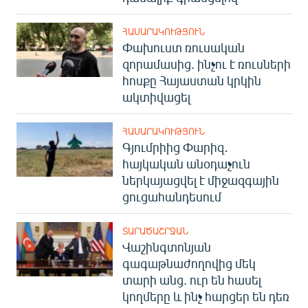
ՀԱՍԱՐԱԿՈՒԹՅՈՒՆ
Փախուստ ռուսական
զորամասից. ինչու է ռուսների
հոսքը Հայաստան կրկին
ակտիվացել
ՀԱՍԱՐԱԿՈՒԹՅՈՒՆ
Գյումրիից Փարիզ․
հայկական անօդաչուն
ներկայացվել է միջազգային
ցուցահանդեսում
ՏԱՐԱԾԱՇՐՋԱՆ
Վաշինգտոնյան
գագաթնաժողովից մեկ
տարի անց. ուր են հասել
կողմերը և ինչ հարցեր են դեռ