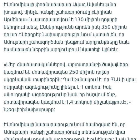
Էկոնոմիկայի փոխնախարար Ավագ Ավանեսյանի
English
խոսքով, մինչև հանքի շահագործումը «Լիդիան
Русский
Արմենիա»-ն պատրաստվում է 130 միլիոն դոլարի
ներդրում անել։ Ընկերությունն արդեն իսկ 350 միլիոն
ՀԵՏԵՎԵՔ ՄԵԶ
դոլար է ներդրել։ Նախարարությունում վստահ են, որ
Ամուլսարի շահագործման դեպքում արդյունքները նաև
համախառն ներքին արդյունքում նկատելի կլինեն։
«Մեր գնահատականներով, արտադրանքի ծավալները
կազմում են մոտավորապես 250 միլիոն դոլար
«Ազատության» բոլոր կայքերը
սկզբնական տարիներին։ Դա նշանակում է, որ ՀՆԱ-ի վրա
ուղղակի ազդեցությունը լինելու է 1 տոկոս: Իսկ
անուղղակի ազդեցությունը նաև որ հաշվում ենք,
մոտավորապես կազմում է 1,4 տոկոսի միջակայքում», -
նշեց փոխնախարարը:
Էկոնոմիկայի նախարարությունում համոզված են, որ
Ամուլսարի հանքի շահագործումը տնտեսության վրա
միանշանակ դրական ազդեցություն է ունենալու։ Նաև նոր