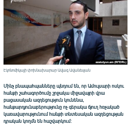
ՄԻՋԱԶԳԱՅԻՆ
ՄՇԱԿՈՒՅԹ
ՍՊՈՐՏ
ՄԵԿՆԱԲԱՆՈՒԹՅՈՒՆ
ՏՏ ԵՒ ԻՆՏԵՐՆԵՏ
ԿՈՐՈՆԱՎԻՐՈՒՍ
ԱՐԽԻՎ
Էկոնոմիկայի փոխնախարար Ավագ Ավանեսյան
ՏԵՍԱՆՅՈՒԹԵՐ
Մինչ բնապահպանները պնդում են, որ Ամուլսարի ոսկու
ԲԱՆԱՎԵՃ
հանքի շահագործումը շրջակա միջավայրի վրա
ՁԳՏԵԼՈՎ ԼԱՎԱԳՈՒՅՆԻՆ
բացասական ազդեցություն կունենա,
հանքարդյունաբերությունը ոչ գերակա ճյուղ հռչակած
ՓՈԴՔԱՍԹ
կառավարությունում հանքի տնտեսական ազդեցության
դրական կողմն են հաշվարկում։
Հայերեն