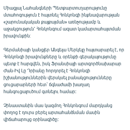
English
Միացյալ Նահանգների Պետքարտուղարությունը
մտահոգություն է հայտնել Հոնկոնգի ինքնավարության
Русский
«շարունակական քայքայման» առնչությամբ և
աջակցություն՝ Հոնկոնգում ազատ կամարտահայտման
ՀԵՏԵՎԵՔ ՄԵԶ
իրավունքին։
Գերմանիայի կանցլեր Անգելա Մերկելը հայտարարել է, որ
Հոնկոնգի իրավունքները և օրենքի գերակայությունը
պետք է հարգվեն, իսկ Ֆրանսիայի արտգործնախարար
Ժան-Իվ Լը Դրիանը հորդորել է Հոնկոնգի
«Ազատության» բոլոր կայքերը
իշխանություններին վերսկսել բանակցությունները
ցուցարարների հետ` ճգնաժամի խաղաղ
հանգուցալուծում գտնելու համար:
Չինաստանին մաս կազմող Հոնկոնգում մարդկանց
փողոց է դուրս բերել արտահանձնման մասին
վիճահարույց օրինագիծը: