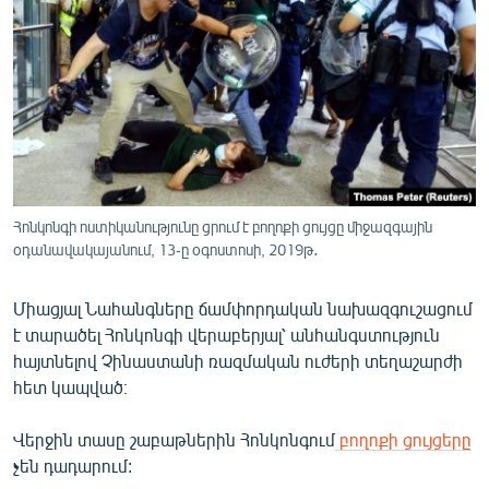
ՄԻՋԱԶԳԱՅԻՆ
ՄՇԱԿՈՒՅԹ
ՍՊՈՐՏ
ՄԵԿՆԱԲԱՆՈՒԹՅՈՒՆ
ՏՏ ԵՒ ԻՆՏԵՐՆԵՏ
ԿՈՐՈՆԱՎԻՐՈՒՍ
Հոնկոնգի ոստիկանությունը ցրում է բողոքի ցույցը միջազգային
օդանավակայանում, 13-ը օգոստոսի, 2019թ․
ԱՐԽԻՎ
ՏԵՍԱՆՅՈՒԹԵՐ
Միացյալ Նահանգները ճամփորդական նախազգուշացում
ԲԱՆԱՎԵՃ
է տարածել Հոնկոնգի վերաբերյալ՝ անհանգստություն
հայտնելով Չինաստանի ռազմական ուժերի տեղաշարժի
ՁԳՏԵԼՈՎ ԼԱՎԱԳՈՒՅՆԻՆ
հետ կապված։
ՓՈԴՔԱՍԹ
Վերջին տասը շաբաթներին Հոնկոնգում
բողոքի ցույցերը
չեն դադարում:
Հայերեն