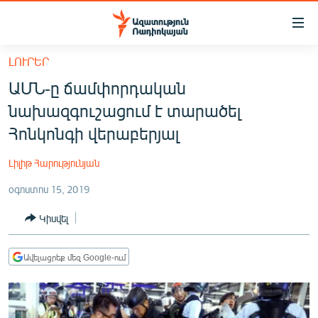
Մատչելիության
հղումներ
Անցնել
ԼՈՒՐԵՐ
հիմնական
ԱԶԱՏՈՒԹՅՈՒՆ TV
ԱՄՆ-ը ճամփորդական
բովանդակությանը
ՀԱՅԱՍՏԱՆ
Անցնել
նախազգուշացում է տարածել
հիմնական
ՔԱՂԱՔԱԿԱՆ
Հոնկոնգի վերաբերյալ
մենյուին
ԸՆՏՐՈՒԹՅՈՒՆՆԵՐ 2026
Որոնում
Լիլիթ Հարությունյան
ԻՐԱՎՈՒՆՔ
օգոստոս 15, 2019
ՀԱՍԱՐԱԿՈՒԹՅՈՒՆ
Կիսվել
ՏՆՏԵՍՈՒԹՅՈՒՆ
ՂԱՐԱԲԱՂ
Ավելացրեք մեզ Google-ում
ՊԱՏԵՐԱԶՄԻ 6 ՇԱԲԱԹՆԵՐԸ
ՏԱՐԱԾԱՇՐՋԱՆ