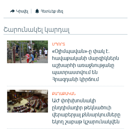
Կիսվել
Հետևեք մեզ
Շարունակել կարդալ
ՍՊՈՐՏ
«Օլիմպավան»-ը փակ է.
հավաքականի մարզիկներն
աշխարհի առաջնությանը
պատրաստվում են
Հրազդանի կիրճում
ՔԱՂԱՔԱԿԱՆ
ԱԺ փոխխոսնակի
ընդդիմադիր թեկնածուի
վերաբերյալ քննարկումները
եկող շաբաթ կշարունակվեն