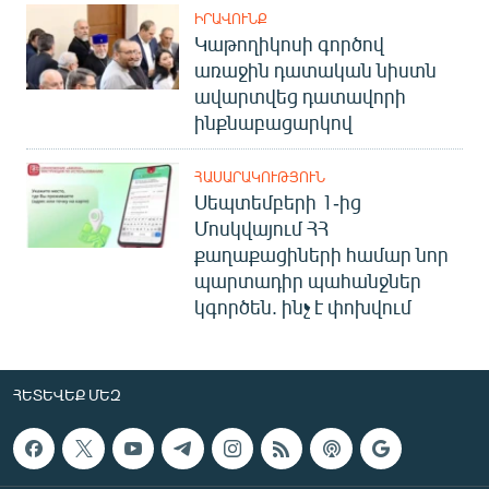
ԻՐԱՎՈՒՆՔ
Կաթողիկոսի գործով
առաջին դատական նիստն
ավարտվեց դատավորի
ինքնաբացարկով
ՀԱՍԱՐԱԿՈՒԹՅՈՒՆ
Սեպտեմբերի 1-ից
Մոսկվայում ՀՀ
քաղաքացիների համար նոր
պարտադիր պահանջներ
կգործեն. ինչ է փոխվում
ՀԵՏԵՎԵՔ ՄԵԶ