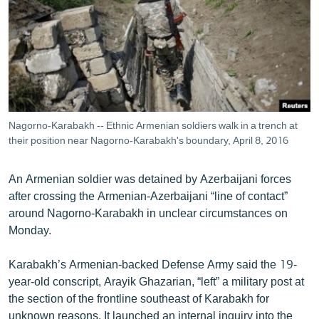
ՄԻՋԱԶԳԱՅԻՆ
ՄՇԱԿՈՒՅԹ
ՍՊՈՐՏ
ՄԵԿՆԱԲԱՆՈՒԹՅՈՒՆ
ՏՏ ԵՒ ԻՆՏԵՐՆԵՏ
Nagorno-Karabakh -- Ethnic Armenian soldiers walk in a trench at
ԿՈՐՈՆԱՎԻՐՈՒՍ
their position near Nagorno-Karabakh's boundary, April 8, 2016
ԱՐԽԻՎ
An Armenian soldier was detained by Azerbaijani forces
ՏԵՍԱՆՅՈՒԹԵՐ
after crossing the Armenian-Azerbaijani “line of contact”
around Nagorno-Karabakh in unclear circumstances on
ԲԱՆԱՎԵՃ
Monday.
ՁԳՏԵԼՈՎ ԼԱՎԱԳՈՒՅՆԻՆ
Karabakh’s Armenian-backed Defense Army said the 19-
ՓՈԴՔԱՍԹ
year-old conscript, Arayik Ghazarian, “left” a military post at
the section of the frontline southeast of Karabakh for
Հայերեն
unknown reasons. It launched an internal inquiry into the