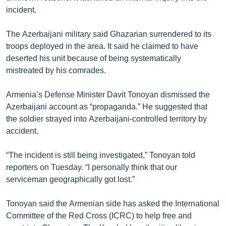
English
incident.
Русский
The Azerbaijani military said Ghazarian surrendered to its
troops deployed in the area. It said he claimed to have
ՀԵՏԵՎԵՔ ՄԵԶ
deserted his unit because of being systematically
mistreated by his comrades.
Armenia’s Defense Minister Davit Tonoyan dismissed the
Azerbaijani account as “propaganda.” He suggested that
the soldier strayed into Azerbaijani-controlled territory by
«Ազատության» բոլոր կայքերը
accident.
“The incident is still being investigated,” Tonoyan told
reporters on Tuesday. “I personally think that our
serviceman geographically got lost.”
Tonoyan said the Armenian side has asked the International
Committee of the Red Cross (ICRC) to help free and