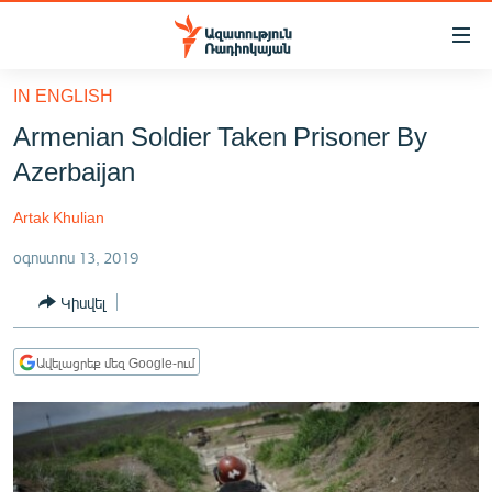
Մատչելիության
հղումներ
Անցնել
IN ENGLISH
հիմնական
ԱԶԱՏՈՒԹՅՈՒՆ TV
Armenian Soldier Taken Prisoner By
բովանդակությանը
ՀԱՅԱՍՏԱՆ
Անցնել
Azerbaijan
հիմնական
ՔԱՂԱՔԱԿԱՆ
մենյուին
Artak Khulian
ԸՆՏՐՈՒԹՅՈՒՆՆԵՐ 2026
Որոնում
օգոստոս 13, 2019
ԻՐԱՎՈՒՆՔ
Կիսվել
ՀԱՍԱՐԱԿՈՒԹՅՈՒՆ
ՏՆՏԵՍՈՒԹՅՈՒՆ
Ավելացրեք մեզ Google-ում
ՂԱՐԱԲԱՂ
ՊԱՏԵՐԱԶՄԻ 6 ՇԱԲԱԹՆԵՐԸ
ՏԱՐԱԾԱՇՐՋԱՆ