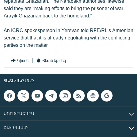
repatriate Ghazarian. The Karabakh authorities likewise
said they are “making efforts to bring the prisoner of war
Arayik Ghazarian back to the homeland.”
An ICRC spokesperson in Yerevan told RFE/RL’s Armenian
service that that it is already negotiating with the conflicting
parties on the matter.
Կիսվել
Հետևեք մեզ
ՀԵՏԵՎԵՔ ՄԵԶ
ՄՈՒԼՏԻՄԵԴԻԱ
ԲԱԺԻՆՆԵՐ