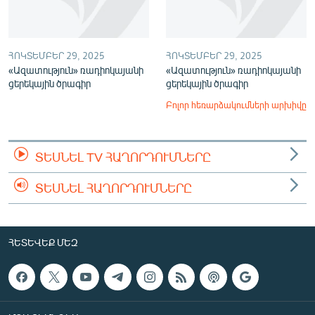
ՀՈԿՏԵՄԲԵՐ 29, 2025
ՀՈԿՏԵՄԲԵՐ 29, 2025
«Ազատություն» ռադիոկայանի
«Ազատություն» ռադիոկայանի
ցերեկային ծրագիր
ցերեկային ծրագիր
Բոլոր հեռարձակումների արխիվը
ՏԵՍՆԵԼ TV ՀԱՂՈՐԴՈՒՄՆԵՐԸ
ՏԵՍՆԵԼ ՀԱՂՈՐԴՈՒՄՆԵՐԸ
ՀԵՏԵՎԵՔ ՄԵԶ