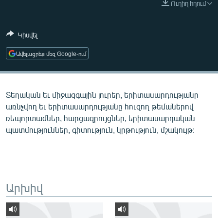
Ուղիղ հղում
ՄԻՋԱԶԳԱՅԻՆ
ՄՇԱԿՈՒՅԹ
Կիսվել
ՍՊՈՐՏ
Ավելացրեք մեզ Google-ում
ՄԵԿՆԱԲԱՆՈՒԹՅՈՒՆ
ՏՏ ԵՒ ԻՆՏԵՐՆԵՏ
Տեղական եւ միջազգային լուրեր, երիտասարդությանը
ԿՈՐՈՆԱՎԻՐՈՒՍ
առնչվող եւ երիտասարդությանը հուզող թեմաներով
ԱՐԽԻՎ
ռեպորտաժներ, հարցազրույցներ, երիտասարդական
պատմություններ, գիտություն, կրթություն, մշակույթ:
ՏԵՍԱՆՅՈՒԹԵՐ
ԲԱՆԱՎԵՃ
ՁԳՏԵԼՈՎ ԼԱՎԱԳՈՒՅՆԻՆ
ՓՈԴՔԱՍԹ
Արխիվ
Հայերեն