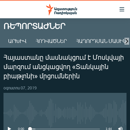
Մատչելիության
հղումներ
Անցնել
ՌԵՊՈՐՏԱԺՆԵՐ
հիմնական
ԱԶԱՏՈՒԹՅՈՒՆ TV
բովանդակությանը
ԱՐԽԻՎ
ՀՈԴՎԱԾՆԵՐ
ՀԱՂՈՐԴՄԱՆ ՄԱՍԻՆ
ՀԱՅԱՍՏԱՆ
Անցնել
հիմնական
ՔԱՂԱՔԱԿԱՆ
Հայաստանը մասնակցում է Մոսկվայի
մենյուին
ԸՆՏՐՈՒԹՅՈՒՆՆԵՐ 2026
Որոնում
մարզում անցկացվող «Տանկային
ԻՐԱՎՈՒՆՔ
բիաթլոնի» մրցումներին
ՀԱՍԱՐԱԿՈՒԹՅՈՒՆ
օգոստոս 07, 2019
ՏՆՏԵՍՈՒԹՅՈՒՆ
ՂԱՐԱԲԱՂ
ՊԱՏԵՐԱԶՄԻ 6 ՇԱԲԱԹՆԵՐԸ
No media source currently available
ՏԱՐԱԾԱՇՐՋԱՆ
0:00
1:44