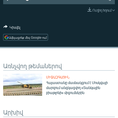
ՄԻՋԱԶԳԱՅԻՆ
Ուղիղ հղում
ՄՇԱԿՈՒՅԹ
ՍՊՈՐՏ
Կիսվել
ՄԵԿՆԱԲԱՆՈՒԹՅՈՒՆ
Ավելացրեք մեզ Google-ում
ՏՏ ԵՒ ԻՆՏԵՐՆԵՏ
ԿՈՐՈՆԱՎԻՐՈՒՍ
ԱՐԽԻՎ
Առնչվող թեմաներով
ՏԵՍԱՆՅՈՒԹԵՐ
ՄԻՋԱԶԳԱՅԻՆ
ԲԱՆԱՎԵՃ
Հայաստանը մասնակցում է Մոսկվայի
մարզում անցկացվող «Տանկային
ՁԳՏԵԼՈՎ ԼԱՎԱԳՈՒՅՆԻՆ
բիաթլոնի» մրցումներին
ՓՈԴՔԱՍԹ
Արխիվ
Հայերեն