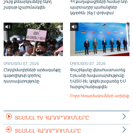
շուրջ քննարկումները եկող
ՀՀ քաղաքացիների համար նոր
շաբաթ կշարունակվեն
պարտադիր պահանջներ
կգործեն. ինչ է փոխվում
ՕԳՈՍՏՈՍ 07, 2026
ՕԳՈՍՏՈՍ 07, 2026
Ընդդիմադիրների արձագանքը
Փաշինյանը վերահաստատեց
կաթողիկոսի գործով
Երևանի հավատարմությունը
դատավարությունը
ԵԱՏՄ-ին, կրկին բացառեց ԵՄ
հարցով հանրաքվեն
Բոլոր հեռարձակումների արխիվը
ՏԵՍՆԵԼ TV ՀԱՂՈՐԴՈՒՄՆԵՐԸ
ՏԵՍՆԵԼ ՀԱՂՈՐԴՈՒՄՆԵՐԸ