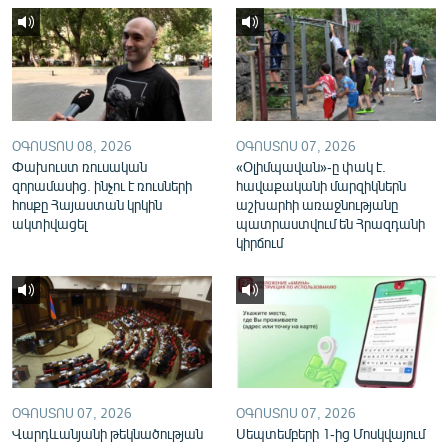
English
Русский
ՀԵՏԵՎԵՔ ՄԵԶ
ՕԳՈՍՏՈՍ 08, 2026
ՕԳՈՍՏՈՍ 07, 2026
Փախուստ ռուսական
«Օլիմպավան»-ը փակ է.
զորամասից. ինչու է ռուսների
հավաքականի մարզիկներն
հոսքը Հայաստան կրկին
աշխարհի առաջնությանը
ակտիվացել
պատրաստվում են Հրազդանի
«Ազատության» բոլոր կայքերը
կիրճում
ՕԳՈՍՏՈՍ 07, 2026
ՕԳՈՍՏՈՍ 07, 2026
Վարդևանյանի թեկնածության
Սեպտեմբերի 1-ից Մոսկվայում