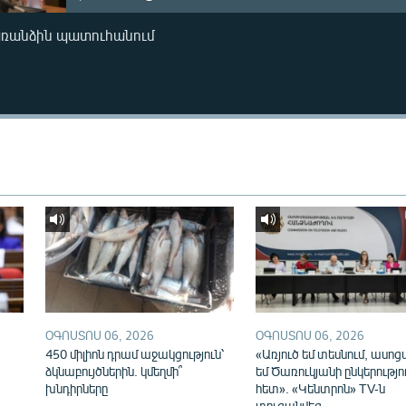
առանձին պատուհանում
ՕԳՈՍՏՈՍ 06, 2026
ՕԳՈՍՏՈՍ 06, 2026
450 միլիոն դրամ աջակցություն՝
«Առյուծ եմ տեսնում, ասոց
ձկնաբույծներին. կմեղմի՞
եմ Ծառուկյանի ընկերությո
խնդիրները
հետ». «Կենտրոն» TV-ն
տուգանվեց