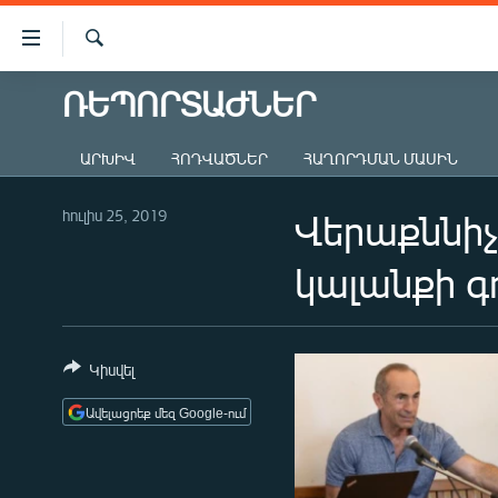
Մատչելիության
հղումներ
Որոնում
Անցնել
ՌԵՊՈՐՏԱԺՆԵՐ
ԱԶԱՏՈՒԹՅՈՒՆ TV
հիմնական
բովանդակությանը
ՀԱՅԱՍՏԱՆ
ԱՐԽԻՎ
ՀՈԴՎԱԾՆԵՐ
ՀԱՂՈՐԴՄԱՆ ՄԱՍԻՆ
Անցնել
ՔԱՂԱՔԱԿԱՆ
հիմնական
մենյուին
հուլիս 25, 2019
Վերաքննիչ
ԸՆՏՐՈՒԹՅՈՒՆՆԵՐ 2026
Որոնում
ԻՐԱՎՈՒՆՔ
կալանքի 
ՀԱՍԱՐԱԿՈՒԹՅՈՒՆ
ՏՆՏԵՍՈՒԹՅՈՒՆ
Կիսվել
ՂԱՐԱԲԱՂ
Ավելացրեք մեզ Google-ում
ՊԱՏԵՐԱԶՄԻ 6 ՇԱԲԱԹՆԵՐԸ
ՏԱՐԱԾԱՇՐՋԱՆ