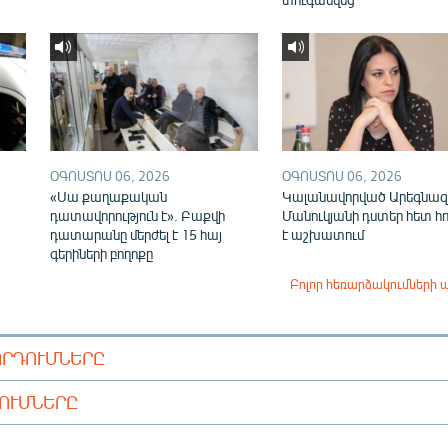
ՕԳՈՍՏՈՍ 06, 2026
ՕԳՈՍՏՈՍ 06, 2026
«Սա քաղաքական
Կալանավորված Արեգնազ
դատավորություն է». Բաքվի
Մանուկյանի դստեր հետ հ
դատարանը մերժել է 15 հայ
է աշխատում
գերիների բողոքը
Բոլոր հեռարձակումների 
ՈՐԴՈՒՄՆԵՐԸ
ԴՈՒՄՆԵՐԸ