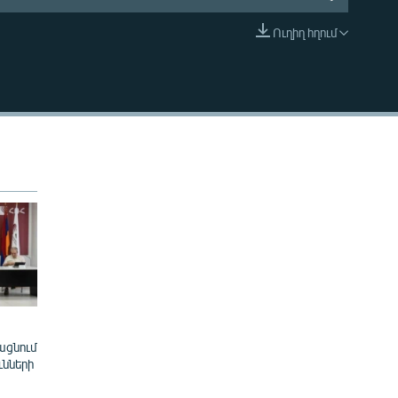
Ուղիղ հղում
EMBED
ացնում
ւնների