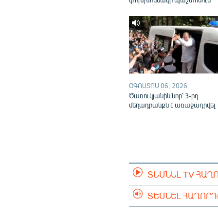
ՕԳՈՍՏՈՍ 06, 2026
Ծառուկյանին նոր՝ 3-րդ
մեղադրանքն է առաջադրվել
ՏԵՍՆԵԼ TV ՀԱՂ
ՏԵՍՆԵԼ ՀԱՂՈՐ