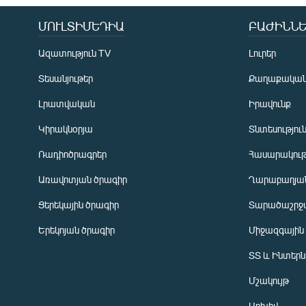
ՄՈՒԼՏԻՄԵԴԻԱ
ԲԱԺԻՆՆԵ
Ազատություն TV
Լուրեր
Տեսանյութեր
Քաղաքակա
Լրատվական
Իրավունք
Կիրակնօրյա
Տնտեսությու
Ռադիոծրագրեր
Հասարակութ
Առավոտյան ծրագիր
Ղարաբաղյան
Ցերեկային ծրագիր
Տարածաշրջ
Հայերեն
Երեկոյան ծրագիր
Միջազգային
English
ՏՏ և Ինտեր
Русский
Մշակույթ
ՀԵՏԵՎԵՔ ՄԵԶ
Արխիվ