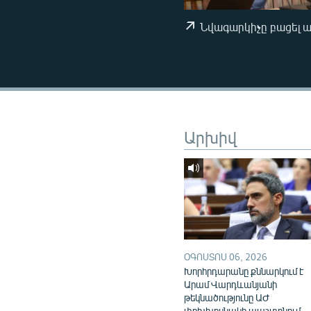
ՄԻՋԱԶԳԱՅԻՆ
ՄՇԱԿՈՒՅԹ
Նվագարկիչը բացել 
ՍՊՈՐՏ
ՄԵԿՆԱԲԱՆՈՒԹՅՈՒՆ
ՏՏ ԵՒ ԻՆՏԵՐՆԵՏ
ԿՈՐՈՆԱՎԻՐՈՒՍ
Արխիվ
ԱՐԽԻՎ
ՏԵՍԱՆՅՈՒԹԵՐ
ԲԱՆԱՎԵՃ
ՁԳՏԵԼՈՎ ԼԱՎԱԳՈՒՅՆԻՆ
ՓՈԴՔԱՍԹ
ՕԳՈՍՏՈՍ 06, 2026
Խորհրդարանը քննարկում է
Արամ Վարդևանյանի
թեկնածությունը ԱԺ
փոխխոսնակի պաշտոնում