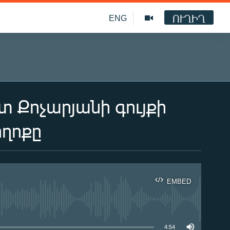
ՈՒՂԻՂ
ENG
 Քոչարյանի գույքի
ղոքը
EMBED
ble
4:54