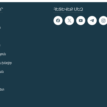
Ր
ՀԵՏԵՎԵՔ ՄԵԶ
ն
ն
յուն
 խնդիր
ան
նետ