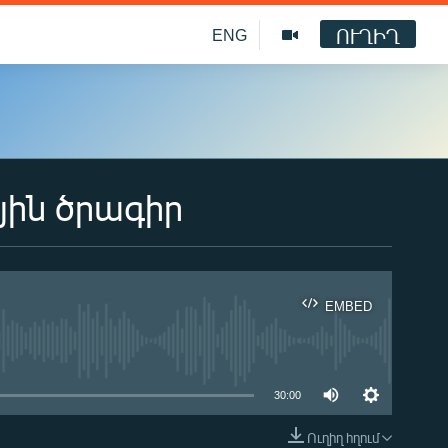
ՈՒՂԻՂ
ENG
յին ծրագիր
EMBED
ble
30:00
Ուղիղ հղում