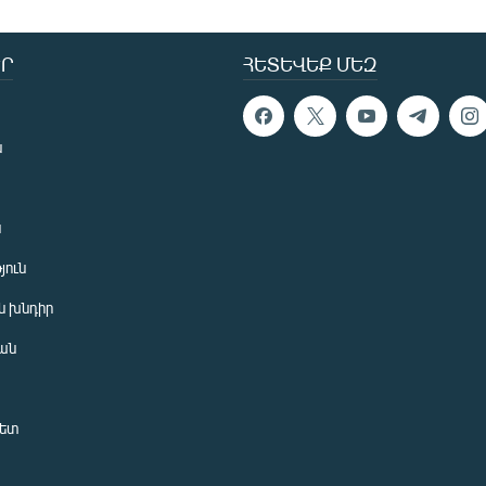
Ր
ՀԵՏԵՎԵՔ ՄԵԶ
ն
ն
յուն
 խնդիր
ան
նետ