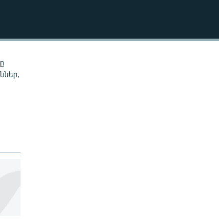
EMBED
նը
ններ,