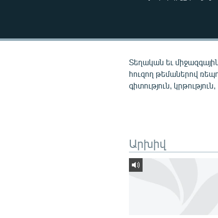
ՄԻՋԱԶԳԱՅԻՆ
ՄՇԱԿՈՒՅԹ
ՍՊՈՐՏ
ՄԵԿՆԱԲԱՆՈՒԹՅՈՒՆ
Տեղական եւ միջազգային
ՏՏ ԵՒ ԻՆՏԵՐՆԵՏ
հուզող թեմաներով ռեպ
գիտություն, կրթություն,
ԿՈՐՈՆԱՎԻՐՈՒՍ
ԱՐԽԻՎ
ՏԵՍԱՆՅՈՒԹԵՐ
Արխիվ
ԲԱՆԱՎԵՃ
ՁԳՏԵԼՈՎ ԼԱՎԱԳՈՒՅՆԻՆ
ՓՈԴՔԱՍԹ