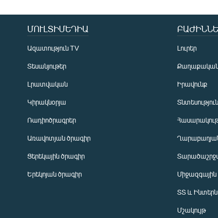
ՄՈՒԼՏԻՄԵԴԻԱ
ԲԱԺԻՆՆԵ
Ազատություն TV
Լուրեր
Տեսանյութեր
Քաղաքակա
Լրատվական
Իրավունք
Կիրակնօրյա
Տնտեսությու
Ռադիոծրագրեր
Հասարակութ
Առավոտյան ծրագիր
Ղարաբաղյան
Ցերեկային ծրագիր
Տարածաշրջ
Հայերեն
Երեկոյան ծրագիր
Միջազգային
English
ՏՏ և Ինտեր
Русский
Մշակույթ