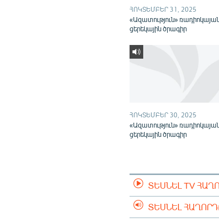
ՀՈԿՏԵՄԲԵՐ 31, 2025
«Ազատություն» ռադիոկայա
ցերեկային ծրագիր
ՀՈԿՏԵՄԲԵՐ 30, 2025
«Ազատություն» ռադիոկայա
ցերեկային ծրագիր
ՏԵՍՆԵԼ TV ՀԱՂ
ՏԵՍՆԵԼ ՀԱՂՈՐ