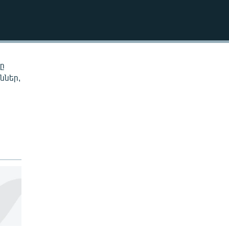
EMBED
նը
ններ,