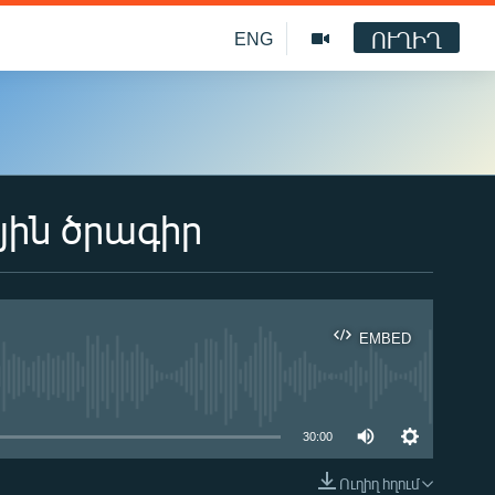
ՈՒՂԻՂ
ENG
յին ծրագիր
EMBED
ble
30:00
Ուղիղ հղում