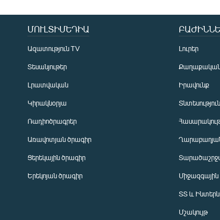
ՄՈՒԼՏԻՄԵԴԻԱ
ԲԱԺԻՆՆԵ
Ազատություն TV
Լուրեր
Տեսանյութեր
Քաղաքակա
Լրատվական
Իրավունք
Կիրակնօրյա
Տնտեսությու
Ռադիոծրագրեր
Հասարակութ
Առավոտյան ծրագիր
Ղարաբաղյան
Ցերեկային ծրագիր
Տարածաշրջ
Հայերեն
Երեկոյան ծրագիր
Միջազգային
English
ՏՏ և Ինտեր
Русский
Մշակույթ