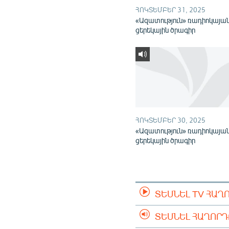
ՀՈԿՏԵՄԲԵՐ 31, 2025
«Ազատություն» ռադիոկայա
ցերեկային ծրագիր
ՀՈԿՏԵՄԲԵՐ 30, 2025
«Ազատություն» ռադիոկայա
ցերեկային ծրագիր
ՏԵՍՆԵԼ TV ՀԱՂ
ՏԵՍՆԵԼ ՀԱՂՈՐ