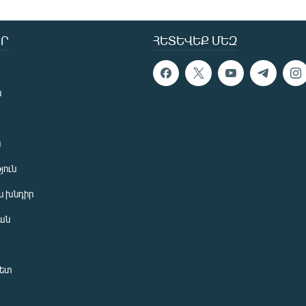
Ր
ՀԵՏԵՎԵՔ ՄԵԶ
ն
ն
յուն
 խնդիր
ան
նետ