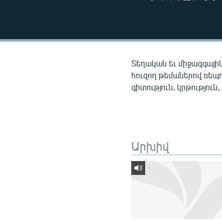
ՄԻՋԱԶԳԱՅԻՆ
ՄՇԱԿՈՒՅԹ
ՍՊՈՐՏ
ՄԵԿՆԱԲԱՆՈՒԹՅՈՒՆ
Տեղական եւ միջազգային
ՏՏ ԵՒ ԻՆՏԵՐՆԵՏ
հուզող թեմաներով ռեպ
գիտություն, կրթություն,
ԿՈՐՈՆԱՎԻՐՈՒՍ
ԱՐԽԻՎ
ՏԵՍԱՆՅՈՒԹԵՐ
Արխիվ
ԲԱՆԱՎԵՃ
ՁԳՏԵԼՈՎ ԼԱՎԱԳՈՒՅՆԻՆ
ՓՈԴՔԱՍԹ