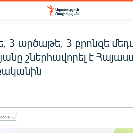
ե, 3 արծաթե, 3 բրոնզե մեդա
յանը շներհավորել է Հայա
քականին
oogle-ում