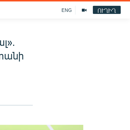
ՈՒՂԻՂ
ENG
լ».
ստանի