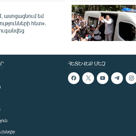
մ, ասոցացնում եմ
ությունների հետ».
ուգանվեց
Ր
ՀԵՏԵՎԵՔ ՄԵԶ
ն
ն
յուն
 խնդիր