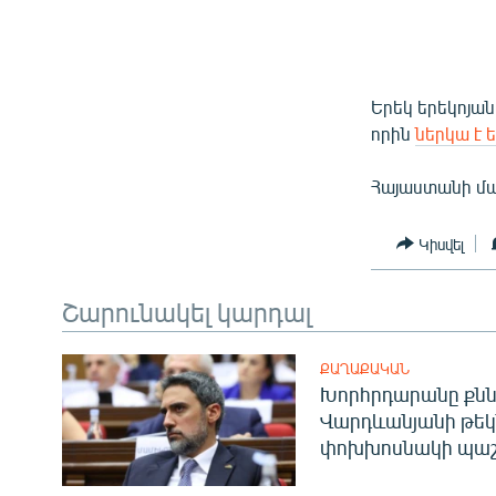
Երեկ երեկոյան
որին
ներկա է ե
Հայաստանի մար
Կիսվել
Շարունակել կարդալ
ՔԱՂԱՔԱԿԱՆ
Խորհրդարանը քնն
Վարդևանյանի թեկ
փոխխոսնակի պաշ