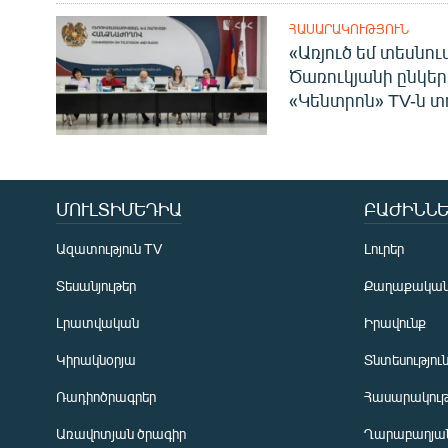
ՀԱՍԱՐԱԿՈՒԹՅՈՒՆ
«Առյուծ եմ տեսնու
Ծառուկյանի ընկեր
«Կենտրոն» TV-ն տ
ՄՈՒԼՏԻՄԵԴԻԱ
ԲԱԺԻՆՆԵ
Ազատություն TV
Լուրեր
Տեսանյութեր
Քաղաքակա
Լրատվական
Իրավունք
Կիրակնօրյա
Տնտեսությու
Ռադիոծրագրեր
Հասարակութ
Առավոտյան ծրագիր
Ղարաբաղյան