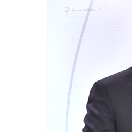
ՄԻՋԱԶԳԱՅԻՆ
ՄՇԱԿՈՒՅԹ
ՍՊՈՐՏ
ՄԵԿՆԱԲԱՆՈՒԹՅՈՒՆ
ՏՏ ԵՒ ԻՆՏԵՐՆԵՏ
ԿՈՐՈՆԱՎԻՐՈՒՍ
ԱՐԽԻՎ
ՏԵՍԱՆՅՈՒԹԵՐ
ԲԱՆԱՎԵՃ
ՁԳՏԵԼՈՎ ԼԱՎԱԳՈՒՅՆԻՆ
ՓՈԴՔԱՍԹ