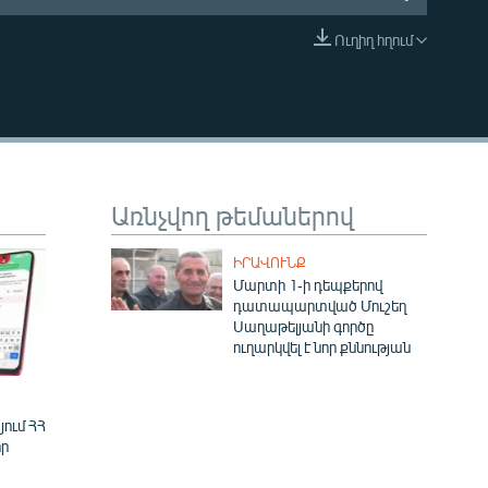
Ուղիղ հղում
EMBED
Առնչվող թեմաներով
ԻՐԱՎՈՒՆՔ
Մարտի 1-ի դեպքերով
դատապարտված Մուշեղ
Սաղաթելյանի գործը
ուղարկվել է նոր քննության
ում ՀՀ
ր