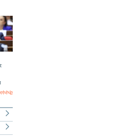
է
մ
արխիվը