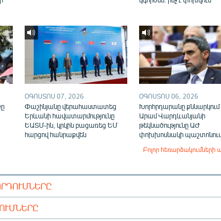
ՕԳՈՍՏՈՍ 07, 2026
ՕԳՈՍՏՈՍ 06, 2026
քը
Փաշինյանը վերահաստատեց
Խորհրդարանը քննարկում 
Երևանի հավատարմությունը
Արամ Վարդևանյանի
ԵԱՏՄ-ին, կրկին բացառեց ԵՄ
թեկնածությունը ԱԺ
հարցով հանրաքվեն
փոխխոսնակի պաշտոնու
Բոլոր հեռարձակումների 
ՈՐԴՈՒՄՆԵՐԸ
ԴՈՒՄՆԵՐԸ