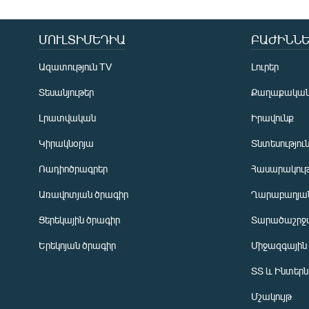
ՄՈՒԼՏԻՄԵԴԻԱ
ԲԱԺԻՆՆԵ
Ազատություն TV
Լուրեր
Տեսանյութեր
Քաղաքակա
Լրատվական
Իրավունք
Կիրակնօրյա
Տնտեսությու
Ռադիոծրագրեր
Հասարակութ
Առավոտյան ծրագիր
Ղարաբաղյան
Ցերեկային ծրագիր
Տարածաշրջ
Հայերեն
Երեկոյան ծրագիր
Միջազգային
English
ՏՏ և Ինտեր
Русский
Մշակույթ