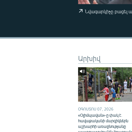
ՄԻՋԱԶԳԱՅԻՆ
ՄՇԱԿՈՒՅԹ
Նվագարկիչը բացել 
ՍՊՈՐՏ
ՄԵԿՆԱԲԱՆՈՒԹՅՈՒՆ
ՏՏ ԵՒ ԻՆՏԵՐՆԵՏ
ԿՈՐՈՆԱՎԻՐՈՒՍ
Արխիվ
ԱՐԽԻՎ
ՏԵՍԱՆՅՈՒԹԵՐ
ԲԱՆԱՎԵՃ
ՁԳՏԵԼՈՎ ԼԱՎԱԳՈՒՅՆԻՆ
ՓՈԴՔԱՍԹ
ՕԳՈՍՏՈՍ 07, 2026
«Օլիմպավան»-ը փակ է.
հավաքականի մարզիկներն
աշխարհի առաջնությանը
պատրաստվում են Հրազդան