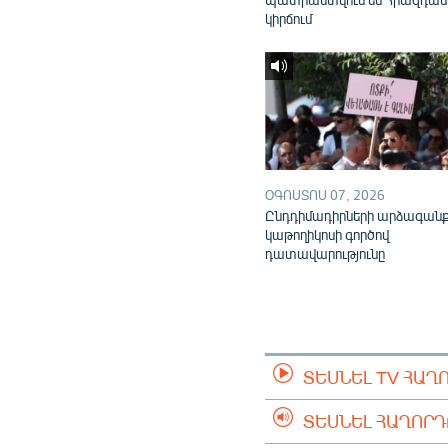
կիրճում
ՕԳՈՍՏՈՍ 07, 2026
Ընդդիմադիրների արձագան
կաթողիկոսի գործով
դատավարությունը
ՏԵՍՆԵԼ TV ՀԱՂ
ՏԵՍՆԵԼ ՀԱՂՈՐ