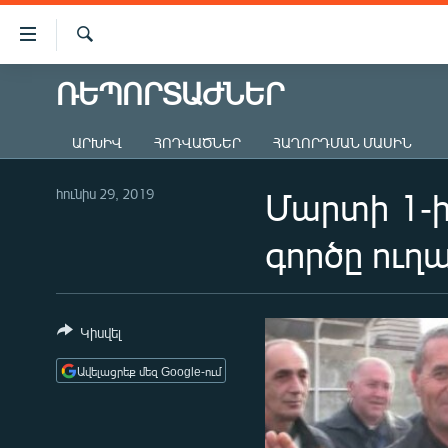
Մատչելիության
հղումներ
Որոնում
Անցնել
ՌԵՊՈՐՏԱԺՆԵՐ
ԱԶԱՏՈՒԹՅՈՒՆ TV
հիմնական
բովանդակությանը
ՀԱՅԱՍՏԱՆ
ԱՐԽԻՎ
ՀՈԴՎԱԾՆԵՐ
ՀԱՂՈՐԴՄԱՆ ՄԱՍԻՆ
Անցնել
ՔԱՂԱՔԱԿԱՆ
հիմնական
մենյուին
հունիս 29, 2019
Մարտի 1-
ԸՆՏՐՈՒԹՅՈՒՆՆԵՐ 2026
Որոնում
ԻՐԱՎՈՒՆՔ
գործը ուղա
ՀԱՍԱՐԱԿՈՒԹՅՈՒՆ
ՏՆՏԵՍՈՒԹՅՈՒՆ
Կիսվել
ՂԱՐԱԲԱՂ
Ավելացրեք մեզ Google-ում
ՊԱՏԵՐԱԶՄԻ 6 ՇԱԲԱԹՆԵՐԸ
ՏԱՐԱԾԱՇՐՋԱՆ