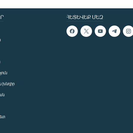
Ր
ՀԵՏԵՎԵՔ ՄԵԶ
ն
ն
յուն
 խնդիր
ան
նետ