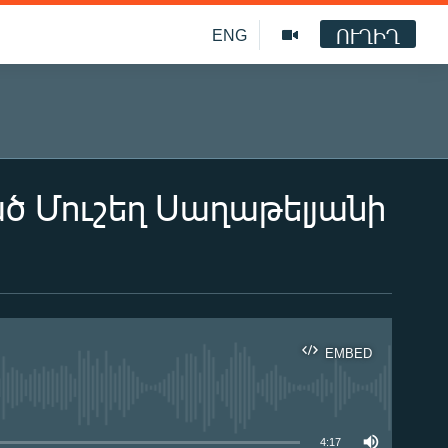
ՈՒՂԻՂ
ENG
 Մուշեղ Սաղաթելյանի
EMBED
ble
4:17