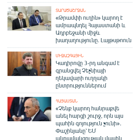
ՏԱՐԱԾԱՇՐՋԱՆ
«Թրամփի ուղին» կարող է
ամրապնդել Հայաստանի և
Ադրբեջանի միջև
խաղաղությունը. Լայթսթոուն
ՄԻՋԱԶԳԱՅԻՆ
Կադիրովը 3-րդ անգամ է
գրանցվել Չեչնիայի
ղեկավարի ուղղակի
ընտրություններում
ՀԱՅԱՍՏԱՆ
«Չենք կարող հանրաքվե
անել հարցի շուրջ, որն այս
պահին գոյություն չունի»․
Փաշինյանը՝ ԵՄ
անդամակցության մասին