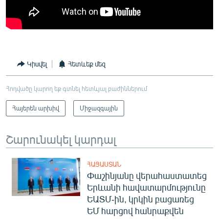
Կիսվել
Հետևեք մեզ
Հոդվածը կարող եք գտնել հետևյալ բաժիններում
Հայերեն արխիվ
Միջազգային
Շարունակել կարդալ
ՀԱՅԱՍՏԱՆ
Փաշինյանը վերահաստատեց
Երևանի հավատարմությունը
ԵԱՏՄ-ին, կրկին բացառեց
ԵՄ հարցով հանրաքվեն