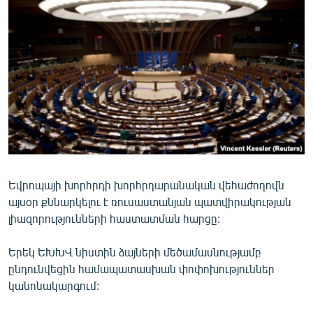
ՄԻՋԱԶԳԱՅԻՆ
ՄՇԱԿՈՒՅԹ
ՍՊՈՐՏ
ՄԵԿՆԱԲԱՆՈՒԹՅՈՒՆ
ՏՏ ԵՒ ԻՆՏԵՐՆԵՏ
ԿՈՐՈՆԱՎԻՐՈՒՍ
ԱՐԽԻՎ
Եվրոպայի խորհրդի խորհրդարանական վեհաժողովն
ՏԵՍԱՆՅՈՒԹԵՐ
այսօր քննարկելու է ռուսաստանյան պատվիրակության
ԲԱՆԱՎԵՃ
լիազորությունների հաստատման հարցը:
ՁԳՏԵԼՈՎ ԼԱՎԱԳՈՒՅՆԻՆ
Երեկ ԵԽԽՎ նիստին ձայների մեծամասնությամբ
ՓՈԴՔԱՍԹ
ընդունվեցին համապատասխան փոփոխություններ
կանոնակարգում:
Հայերեն