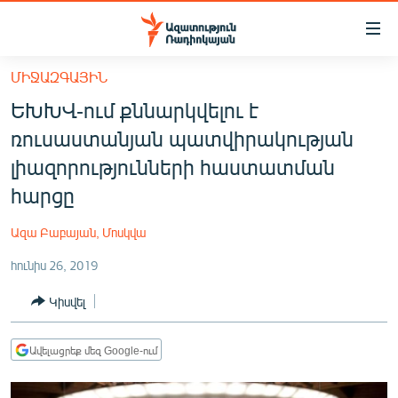
Մատչելիության
հղումներ
Անցնել
ՄԻՋԱԶԳԱՅԻՆ
հիմնական
ԱԶԱՏՈՒԹՅՈՒՆ TV
ԵԽԽՎ-ում քննարկվելու է
բովանդակությանը
ՀԱՅԱՍՏԱՆ
Անցնել
ռուսաստանյան պատվիրակության
հիմնական
ՔԱՂԱՔԱԿԱՆ
լիազորությունների հաստատման
մենյուին
ԸՆՏՐՈՒԹՅՈՒՆՆԵՐ 2026
հարցը
Որոնում
ԻՐԱՎՈՒՆՔ
Ազա Բաբայան, Մոսկվա
ՀԱՍԱՐԱԿՈՒԹՅՈՒՆ
հունիս 26, 2019
ՏՆՏԵՍՈՒԹՅՈՒՆ
Կիսվել
ՂԱՐԱԲԱՂ
ՊԱՏԵՐԱԶՄԻ 6 ՇԱԲԱԹՆԵՐԸ
Ավելացրեք մեզ Google-ում
ՏԱՐԱԾԱՇՐՋԱՆ