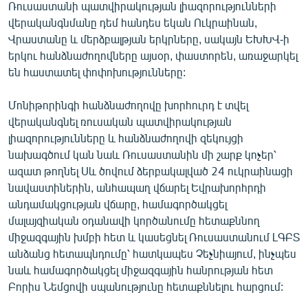
Ռուսաստանի պատվիրակության լիազորությունների
English
վերականգնմանը դեմ հանդես եկան Ուկրաինան,
Русский
Վրաստանը և մերձբալթյան երկրները, սակայն ԵԽԽՎ-ի
երկու հանձնաժողովները այսօր, փաստորեն, առաջարկել
են հաստատել փոփոխությունները:
ՀԵՏԵՎԵՔ ՄԵԶ
Մոնիթորինգի հանձնաժողովը խորհուրդ է տվել
վերականգնել ռուսական պատվիրակության
լիազորությունները և հանձնաժողովի զեկույցի
նախագծում կան նաև Ռուսաստանին մի շարք կոչեր՝
«Ազատության» բոլոր կայքերը
ազատ թողնել Սև ծովում ձերբակալված 24 ուկրաինացի
նավաստիներին, անհապաղ վճարել Եվրախորհրդի
անդամակցության վճարը, համագործակցել
մալայզիական օդանավի կործանումը հետաքննող
միջազգային խմբի հետ և կասեցնել Ռուսաստանում ԼԳԲՏ
անձանց հետապնդումը՝ հատկապես Չեչնիայում, ինչպես
նաև համագործակցել միջազգային հանրության հետ
Բորիս Նեմցովի սպանությունը հետաքննելու հարցում: