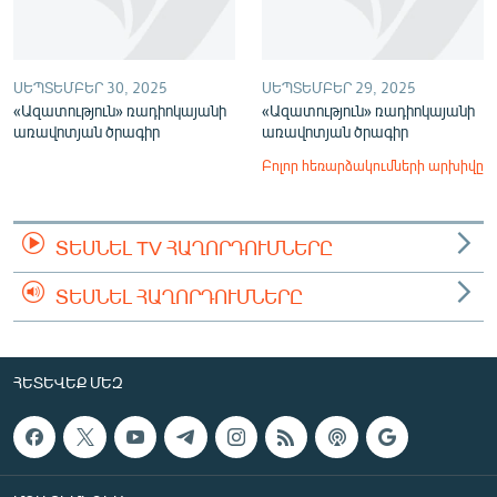
ՍԵՊՏԵՄԲԵՐ 30, 2025
ՍԵՊՏԵՄԲԵՐ 29, 2025
«Ազատություն» ռադիոկայանի
«Ազատություն» ռադիոկայանի
առավոտյան ծրագիր
առավոտյան ծրագիր
Բոլոր հեռարձակումների արխիվը
ՏԵՍՆԵԼ TV ՀԱՂՈՐԴՈՒՄՆԵՐԸ
ՏԵՍՆԵԼ ՀԱՂՈՐԴՈՒՄՆԵՐԸ
ՀԵՏԵՎԵՔ ՄԵԶ