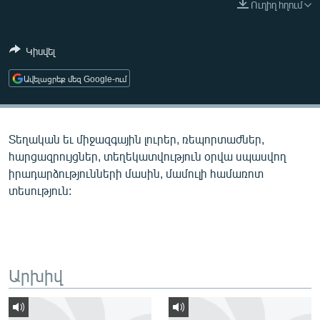
Ուղիղ հղում
ՄԻՋԱԶԳԱՅԻՆ
ՄՇԱԿՈՒՅԹ
Կիսվել
ՍՊՈՐՏ
Ավելացրեք մեզ Google-ում
ՄԵԿՆԱԲԱՆՈՒԹՅՈՒՆ
ՏՏ ԵՒ ԻՆՏԵՐՆԵՏ
Տեղական եւ միջազգային լուրեր, ռեպորտաժներ,
ԿՈՐՈՆԱՎԻՐՈՒՍ
հարցազրույցներ, տեղեկատվություն օրվա սպասվող
ԱՐԽԻՎ
իրադարձությունների մասին, մամուլի համառոտ
տեսություն:
ՏԵՍԱՆՅՈՒԹԵՐ
ԲԱՆԱՎԵՃ
ՁԳՏԵԼՈՎ ԼԱՎԱԳՈՒՅՆԻՆ
ՓՈԴՔԱՍԹ
Արխիվ
Հայերեն