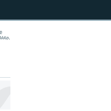
EMBED
նը
ններ,