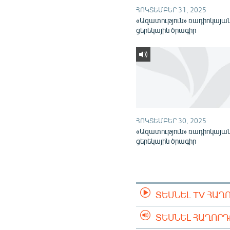
ՀՈԿՏԵՄԲԵՐ 31, 2025
«Ազատություն» ռադիոկայա
ցերեկային ծրագիր
ՀՈԿՏԵՄԲԵՐ 30, 2025
«Ազատություն» ռադիոկայա
ցերեկային ծրագիր
ՏԵՍՆԵԼ TV ՀԱՂ
ՏԵՍՆԵԼ ՀԱՂՈՐ