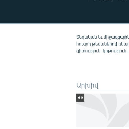
ՄԻՋԱԶԳԱՅԻՆ
ՄՇԱԿՈՒՅԹ
ՍՊՈՐՏ
ՄԵԿՆԱԲԱՆՈՒԹՅՈՒՆ
Տեղական եւ միջազգային
ՏՏ ԵՒ ԻՆՏԵՐՆԵՏ
հուզող թեմաներով ռեպ
գիտություն, կրթություն,
ԿՈՐՈՆԱՎԻՐՈՒՍ
ԱՐԽԻՎ
ՏԵՍԱՆՅՈՒԹԵՐ
Արխիվ
ԲԱՆԱՎԵՃ
ՁԳՏԵԼՈՎ ԼԱՎԱԳՈՒՅՆԻՆ
ՓՈԴՔԱՍԹ