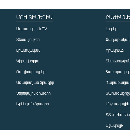
ՄՈՒԼՏԻՄԵԴԻԱ
ԲԱԺԻՆՆԵ
Ազատություն TV
Լուրեր
Տեսանյութեր
Քաղաքակա
Լրատվական
Իրավունք
Կիրակնօրյա
Տնտեսությու
Ռադիոծրագրեր
Հասարակութ
Առավոտյան ծրագիր
Ղարաբաղյան
Ցերեկային ծրագիր
Տարածաշրջ
Հայերեն
Երեկոյան ծրագիր
Միջազգային
English
ՏՏ և Ինտեր
Русский
Մշակույթ