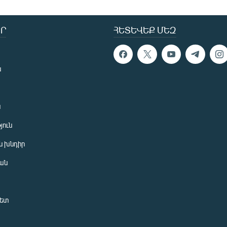
Ր
ՀԵՏԵՎԵՔ ՄԵԶ
ն
ն
յուն
 խնդիր
ան
նետ