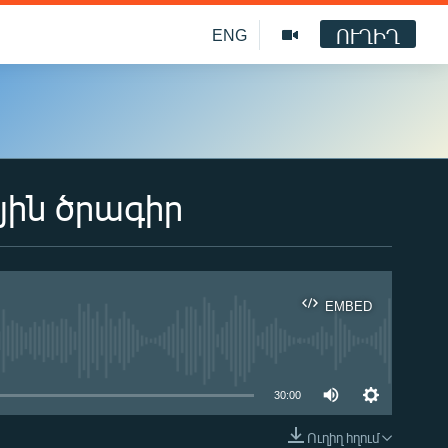
ՈՒՂԻՂ
ENG
յին ծրագիր
EMBED
ble
30:00
Ուղիղ հղում