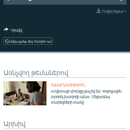
ՄԻՋԱԶԳԱՅԻՆ
Ուղիղ հղում
ՄՇԱԿՈՒՅԹ
ՍՊՈՐՏ
Կիսվել
ՄԵԿՆԱԲԱՆՈՒԹՅՈՒՆ
Ավելացրեք մեզ Google-ում
ՏՏ ԵՒ ԻՆՏԵՐՆԵՏ
ԿՈՐՈՆԱՎԻՐՈՒՍ
ԱՐԽԻՎ
Առնչվող թեմաներով
ՏԵՍԱՆՅՈՒԹԵՐ
ՀԱՍԱՐԱԿՈՒԹՅՈՒՆ
ԲԱՆԱՎԵՃ
«Սվետայի փունջը քաշել եմ, Վոլոդյային
տրորել խաղողի պես». Միջադեպ
ՁԳՏԵԼՈՎ ԼԱՎԱԳՈՒՅՆԻՆ
տարեցների տանը
ՓՈԴՔԱՍԹ
Արխիվ
Հայերեն