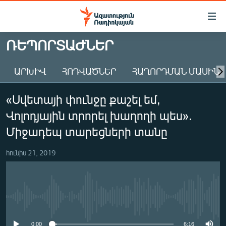
Մատչելիության
հղումներ
Անցնել
ՌԵՊՈՐՏԱԺՆԵՐ
հիմնական
ԱԶԱՏՈՒԹՅՈՒՆ TV
բովանդակությանը
ԱՐԽԻՎ
ՀՈԴՎԱԾՆԵՐ
ՀԱՂՈՐԴՄԱՆ ՄԱՍԻՆ
ՀԱՅԱՍՏԱՆ
Անցնել
հիմնական
ՔԱՂԱՔԱԿԱՆ
«Սվետայի փունջը քաշել եմ,
մենյուին
ԸՆՏՐՈՒԹՅՈՒՆՆԵՐ 2026
Որոնում
Վոլոդյային տրորել խաղողի պես».
ԻՐԱՎՈՒՆՔ
Միջադեպ տարեցների տանը
ՀԱՍԱՐԱԿՈՒԹՅՈՒՆ
հունիս 21, 2019
ՏՆՏԵՍՈՒԹՅՈՒՆ
ՂԱՐԱԲԱՂ
ՊԱՏԵՐԱԶՄԻ 6 ՇԱԲԱԹՆԵՐԸ
No media source currently available
ՏԱՐԱԾԱՇՐՋԱՆ
0:00
6:16