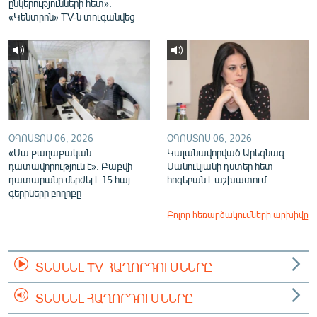
ընկերությունների հետ».
«Կենտրոն» TV-ն տուգանվեց
ՕԳՈՍՏՈՍ 06, 2026
ՕԳՈՍՏՈՍ 06, 2026
«Սա քաղաքական
Կալանավորված Արեգնազ
դատավորություն է». Բաքվի
Մանուկյանի դստեր հետ
դատարանը մերժել է 15 հայ
հոգեբան է աշխատում
գերիների բողոքը
Բոլոր հեռարձակումների արխիվը
ՏԵՍՆԵԼ TV ՀԱՂՈՐԴՈՒՄՆԵՐԸ
ՏԵՍՆԵԼ ՀԱՂՈՐԴՈՒՄՆԵՐԸ