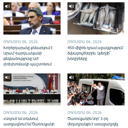
English
Русский
ՀԵՏԵՎԵՔ ՄԵԶ
ՕԳՈՍՏՈՍ 06, 2026
ՕԳՈՍՏՈՍ 06, 2026
Խորհրդարանը քննարկում է
450 միլիոն դրամ աջակցություն՝
Արամ Վարդևանյանի
ձկնաբույծներին. կմեղմի՞
թեկնածությունը ԱԺ
խնդիրները
փոխխոսնակի պաշտոնում
«Ազատության» բոլոր կայքերը
ՕԳՈՍՏՈՍ 06, 2026
ՕԳՈՍՏՈՍ 06, 2026
«Առյուծ եմ տեսնում,
Ծառուկյանին նոր՝ 3-րդ
ասոցացնում եմ Ծառուկյանի
մեղադրանքն է առաջադրվել