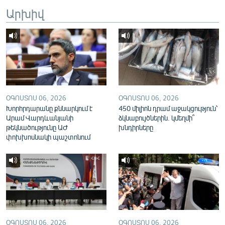
English
Արխիվ
Русский
ՀԵՏԵՎԵՔ ՄԵԶ
ՕԳՈՍՏՈՍ 06, 2026
ՕԳՈՍՏՈՍ 06, 2026
Խորհրդարանը քննարկում է
450 միլիոն դրամ աջակցություն՝
Արամ Վարդևանյանի
ձկնաբույծներին. կմեղմի՞
«Ազատության» բոլոր կայքերը
թեկնածությունը ԱԺ
խնդիրները
փոխխոսնակի պաշտոնում
ՕԳՈՍՏՈՍ 06, 2026
ՕԳՈՍՏՈՍ 06, 2026