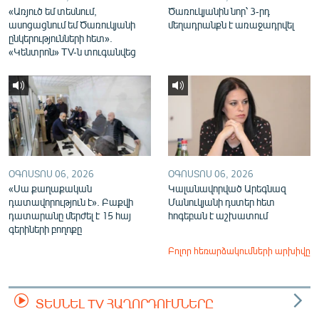
«Առյուծ եմ տեսնում,
Ծառուկյանին նոր՝ 3-րդ
ասոցացնում եմ Ծառուկյանի
մեղադրանքն է առաջադրվել
ընկերությունների հետ».
«Կենտրոն» TV-ն տուգանվեց
ՕԳՈՍՏՈՍ 06, 2026
ՕԳՈՍՏՈՍ 06, 2026
«Սա քաղաքական
Կալանավորված Արեգնազ
դատավորություն է». Բաքվի
Մանուկյանի դստեր հետ
դատարանը մերժել է 15 հայ
հոգեբան է աշխատում
գերիների բողոքը
Բոլոր հեռարձակումների արխիվը
ՏԵՍՆԵԼ TV ՀԱՂՈՐԴՈՒՄՆԵՐԸ