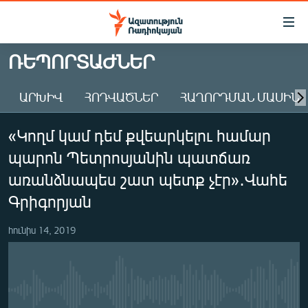
Մատչելիության
հղումներ
Անցնել
ՌԵՊՈՐՏԱԺՆԵՐ
հիմնական
ԱԶԱՏՈՒԹՅՈՒՆ TV
բովանդակությանը
ԱՐԽԻՎ
ՀՈԴՎԱԾՆԵՐ
ՀԱՂՈՐԴՄԱՆ ՄԱՍԻՆ
ՀԱՅԱՍՏԱՆ
Անցնել
հիմնական
ՔԱՂԱՔԱԿԱՆ
«Կողմ կամ դեմ քվեարկելու համար
մենյուին
ԸՆՏՐՈՒԹՅՈՒՆՆԵՐ 2026
Որոնում
պարոն Պետրոսյանին պատճառ
ԻՐԱՎՈՒՆՔ
առանձնապես շատ պետք չէր»․Վահե
ՀԱՍԱՐԱԿՈՒԹՅՈՒՆ
Գրիգորյան
ՏՆՏԵՍՈՒԹՅՈՒՆ
հունիս 14, 2019
ՂԱՐԱԲԱՂ
ՊԱՏԵՐԱԶՄԻ 6 ՇԱԲԱԹՆԵՐԸ
ՏԱՐԱԾԱՇՐՋԱՆ
No media source currently available