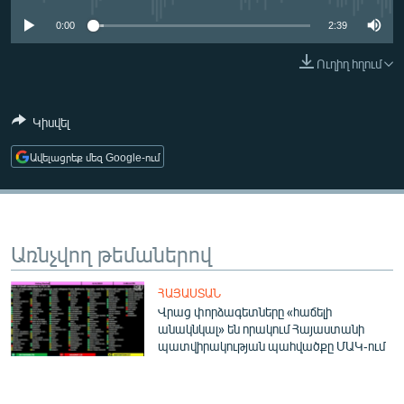
ՄԻՋԱԶԳԱՅԻՆ
0:00
2:39
ՄՇԱԿՈՒՅԹ
Ուղիղ հղում
ՍՊՈՐՏ
ՄԵԿՆԱԲԱՆՈՒԹՅՈՒՆ
Կիսվել
ՏՏ ԵՒ ԻՆՏԵՐՆԵՏ
Ավելացրեք մեզ Google-ում
ԿՈՐՈՆԱՎԻՐՈՒՍ
ԱՐԽԻՎ
ՏԵՍԱՆՅՈՒԹԵՐ
Առնչվող թեմաներով
ԲԱՆԱՎԵՃ
ՀԱՅԱՍՏԱՆ
ՁԳՏԵԼՈՎ ԼԱՎԱԳՈՒՅՆԻՆ
Վրաց փորձագետները «հաճելի
անակնկալ» են որակում Հայաստանի
ՓՈԴՔԱՍԹ
պատվիրակության պահվածքը ՄԱԿ-ում
Հայերեն