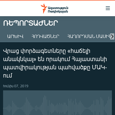
Մատչելիության
հղումներ
Անցնել
ՌԵՊՈՐՏԱԺՆԵՐ
հիմնական
ԱԶԱՏՈՒԹՅՈՒՆ TV
բովանդակությանը
ԱՐԽԻՎ
ՀՈԴՎԱԾՆԵՐ
ՀԱՂՈՐԴՄԱՆ ՄԱՍԻՆ
ՀԱՅԱՍՏԱՆ
Անցնել
հիմնական
ՔԱՂԱՔԱԿԱՆ
Վրաց փորձագետները «հաճելի
մենյուին
ԸՆՏՐՈՒԹՅՈՒՆՆԵՐ 2026
Որոնում
անակնկալ» են որակում Հայաստանի
ԻՐԱՎՈՒՆՔ
պատվիրակության պահվածքը ՄԱԿ-
ՀԱՍԱՐԱԿՈՒԹՅՈՒՆ
ում
ՏՆՏԵՍՈՒԹՅՈՒՆ
հունիս 07, 2019
ՂԱՐԱԲԱՂ
ՊԱՏԵՐԱԶՄԻ 6 ՇԱԲԱԹՆԵՐԸ
ՏԱՐԱԾԱՇՐՋԱՆ
No media source currently available