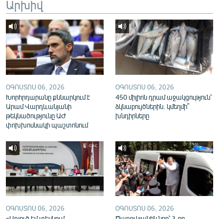
Արխիվ
English
Русский
ՀԵՏԵՎԵՔ ՄԵԶ
ՕԳՈՍՏՈՍ 06, 2026
ՕԳՈՍՏՈՍ 06, 2026
Խորհրդարանը քննարկում է
450 միլիոն դրամ աջակցություն՝
Արամ Վարդևանյանի
ձկնաբույծներին. կմեղմի՞
թեկնածությունը ԱԺ
խնդիրները
«Ազատության» բոլոր կայքերը
փոխխոսնակի պաշտոնում
ՕԳՈՍՏՈՍ 06, 2026
ՕԳՈՍՏՈՍ 06, 2026
«Առյուծ եմ տեսնում,
Ծառուկյանին նոր՝ 3-րդ