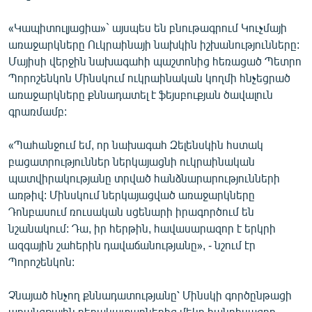
«Կապիտուլյացիա»` այսպես են բնութագրում Կուչմայի
առաջարկները Ուկրաինայի նախկին իշխանությունները:
Մայիսի վերջին նախագահի պաշտոնից հեռացած Պետրո
Պորոշենկոն Մինսկում ուկրաինական կողմի հնչեցրած
առաջարկները քննադատել է ֆեյսբուքյան ծավալուն
գրառմամբ:
«Պահանջում եմ, որ նախագահ Զելենսկին հստակ
բացատրություններ ներկայացնի ուկրաինական
պատվիրակությանը տրված հանձնարարությունների
առթիվ: Մինսկում ներկայացված առաջարկները
Դոնբասում ռուսական սցենարի իրագործում են
նշանակում: Դա, իր հերթին, հավասարազոր է երկրի
ազգային շահերին դավաճանությանը», - նշում էր
Պորոշենկոն:
Չնայած հնչող քննադատությանը՝ Մինսկի գործընթացի
առանցքային դերակատարներից մեկը հանդիսացող