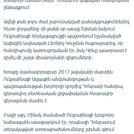
English
ընթացքում:
Русский
Ավելի քան չորս ժամ շարունակված բանակցություններից
հետո ընդամենը մի քանի օր առաջ Շփման խմբում
ՀԵՏԵՎԵՔ ՄԵԶ
Ուկրաինայի ներկայացուցչի պաշտոնում նշանակված
նախկին նախագահ Լեոնիդ Կուչման հայտարարեց, որ
հանդիպումը կառուցողական էր, իսկ Կիևը պատրաստ է
դիմել մի շարք միակողմանի զիջումների:
Խոսքը մասնավորաբար 2017 թվականի մարտին
«Ազատության» բոլոր կայքերը
Ուկրաինայի Ազգային անվտանգության և
պաշտպանության խորհրդի կողմից Դոնբասի հանդեպ
կիրառվող տնտեսական շրջափակման հնարավոր
վերացման մասին է:
Բացի այդ, Մինսկ ժամանած Ուկրաինայի երկրորդ
նախագահն առաջարկում էր, որպեսզի Դոնբասում
տեղակայված ստորաբաժանումները շփման գծում