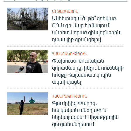
ՄԻՋԱԶԳԱՅԻՆ
Անհետացա՞ծ, թե՞ զոհված․
ՌԴ-ն գումար է խնայում՝
անհետ կորած զինվորներին
դասալիք գրանցելով
ՀԱՍԱՐԱԿՈՒԹՅՈՒՆ
Փախուստ ռուսական
զորամասից. ինչու է ռուսների
հոսքը Հայաստան կրկին
ակտիվացել
ՀԱՍԱՐԱԿՈՒԹՅՈՒՆ
Գյումրիից Փարիզ․
հայկական անօդաչուն
ներկայացվել է միջազգային
ցուցահանդեսում