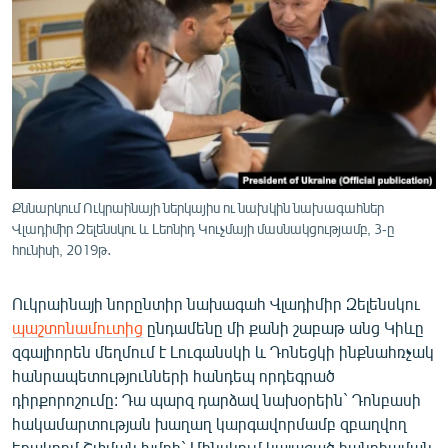
ՄԻՋԱԶԳԱՅԻՆ
ՄՇԱԿՈՒՅԹ
ՍՊՈՐՏ
ՄԵԿՆԱԲԱՆՈՒԹՅՈՒՆ
ՏՏ ԵՒ ԻՆՏԵՐՆԵՏ
ԿՈՐՈՆԱՎԻՐՈՒՍ
Քննարկում Ուկրաինայի ներկայիս ու նախկին նախագահներ
Վլադիմիր Զելենսկու և Լեոնիդ Կուչմայի մասնակցությամբ, 3-ը
ԱՐԽԻՎ
հունիսի, 2019թ․
ՏԵՍԱՆՅՈՒԹԵՐ
Ուկրաինայի նորընտիր նախագահ Վլադիմիր Զելենսկու
ԲԱՆԱՎԵՃ
պաշտոնամուտից
ընդամենը մի քանի շաբաթ անց Կիևը
ՁԳՏԵԼՈՎ ԼԱՎԱԳՈՒՅՆԻՆ
զգալիորեն մեղմում է Լուգանսկի և Դոնեցկի ինքնահռչակ
հանրապետությունների հանդեպ որդեգրած
ՓՈԴՔԱՍԹ
դիրքորոշումը: Դա պարզ դարձավ նախօրեին` Դոնբասի
հակամարտության խաղաղ կարգավորմամբ զբաղվող
Հայերեն
եռակողմ Շփման խմբի` Մինսկում կայացած հանդիպման