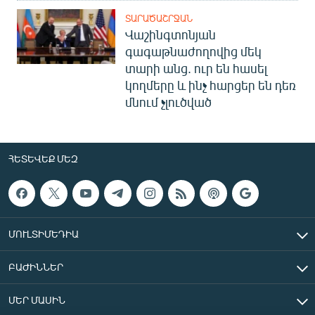
ՏԱՐԱԾԱՇՐՋԱՆ
Վաշինգտոնյան
գագաթնաժողովից մեկ
տարի անց. ուր են հասել
կողմերը և ինչ հարցեր են դեռ
մնում չլուծված
ՀԵՏԵՎԵՔ ՄԵԶ
ՄՈՒԼՏԻՄԵԴԻԱ
ԲԱԺԻՆՆԵՐ
ՄԵՐ ՄԱՍԻՆ