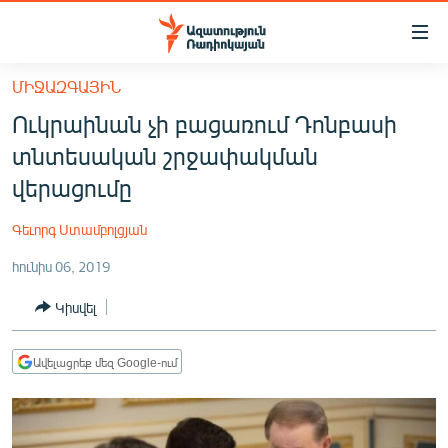
Մատչելիության
հղումներ
Անցնել
ՄԻՋԱԶԳԱՅԻՆ
հիմնական
ԱԶԱՏՈՒԹՅՈՒՆ TV
Ուկրաինան չի բացառում Դոնբասի
բովանդակությանը
ՀԱՅԱՍՏԱՆ
Անցնել
տնտեսական շրջափակման
հիմնական
ՔԱՂԱՔԱԿԱՆ
վերացումը
մենյուին
ԸՆՏՐՈՒԹՅՈՒՆՆԵՐ 2026
Որոնում
Գեւորգ Ստամբոլցյան
ԻՐԱՎՈՒՆՔ
հունիս 06, 2019
ՀԱՍԱՐԱԿՈՒԹՅՈՒՆ
Կիսվել
ՏՆՏԵՍՈՒԹՅՈՒՆ
ՂԱՐԱԲԱՂ
Ավելացրեք մեզ Google-ում
ՊԱՏԵՐԱԶՄԻ 6 ՇԱԲԱԹՆԵՐԸ
ՏԱՐԱԾԱՇՐՋԱՆ