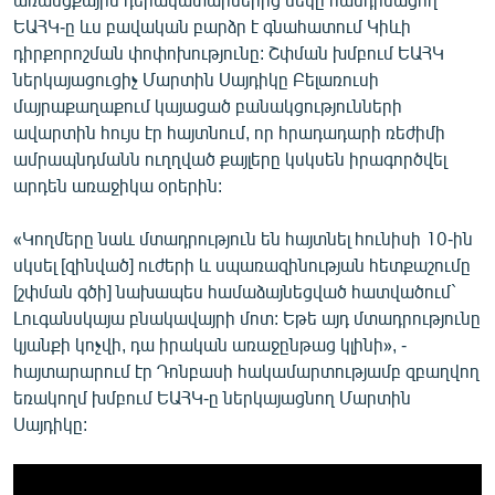
ԵԱՀԿ-ը ևս բավական բարձր է գնահատում Կիևի
դիրքորոշման փոփոխությունը: Շփման խմբում ԵԱՀԿ
ներկայացուցիչ Մարտին Սայդիկը Բելառուսի
մայրաքաղաքում կայացած բանակցությունների
ավարտին հույս էր հայտնում, որ հրադադարի ռեժիմի
ամրապնդմանն ուղղված քայլերը կսկսեն իրագործվել
արդեն առաջիկա օրերին:
«Կողմերը նաև մտադրություն են հայտնել հունիսի 10-ին
սկսել [զինված] ուժերի և սպառազինության հետքաշումը
[շփման գծի] նախապես համաձայնեցված հատվածում`
Լուգանսկայա բնակավայրի մոտ: Եթե այդ մտադրությունը
կյանքի կոչվի, դա իրական առաջընթաց կլինի», -
հայտարարում էր Դոնբասի հակամարտությամբ զբաղվող
եռակողմ խմբում ԵԱՀԿ-ը ներկայացնող Մարտին
Սայդիկը: