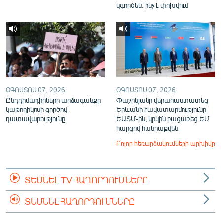
կգործեն. ինչ է փոխվում
ՕԳՈՍՏՈՍ 07, 2026
ՕԳՈՍՏՈՍ 07, 2026
Ընդդիմադիրների արձագանքը
Փաշինյանը վերահաստատեց
կաթողիկոսի գործով
Երևանի հավատարմությունը
դատավարությունը
ԵԱՏՄ-ին, կրկին բացառեց ԵՄ
հարցով հանրաքվեն
Բոլոր հեռարձակումների արխիվը
ՏԵՍՆԵԼ TV ՀԱՂՈՐԴՈՒՄՆԵՐԸ
ՏԵՍՆԵԼ ՀԱՂՈՐԴՈՒՄՆԵՐԸ