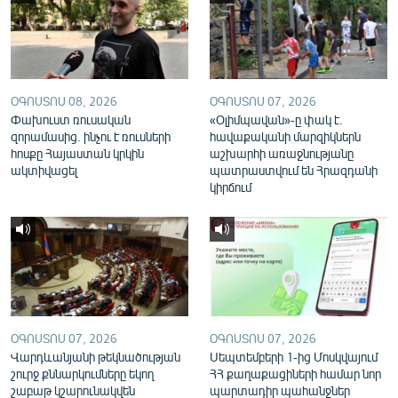
English
Русский
ՀԵՏԵՎԵՔ ՄԵԶ
ՕԳՈՍՏՈՍ 08, 2026
ՕԳՈՍՏՈՍ 07, 2026
Փախուստ ռուսական
«Օլիմպավան»-ը փակ է.
զորամասից. ինչու է ռուսների
հավաքականի մարզիկներն
հոսքը Հայաստան կրկին
աշխարհի առաջնությանը
ակտիվացել
պատրաստվում են Հրազդանի
կիրճում
«Ազատության» բոլոր կայքերը
ՕԳՈՍՏՈՍ 07, 2026
ՕԳՈՍՏՈՍ 07, 2026
Վարդևանյանի թեկնածության
Սեպտեմբերի 1-ից Մոսկվայում
շուրջ քննարկումները եկող
ՀՀ քաղաքացիների համար նոր
շաբաթ կշարունակվեն
պարտադիր պահանջներ