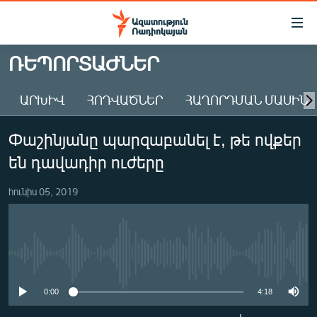
Մատչելիության
հղումներ
Անցնել
ՌԵՊՈՐՏԱԺՆԵՐ
հիմնական
ԱԶԱՏՈՒԹՅՈՒՆ TV
բովանդակությանը
ԱՐԽԻՎ
ՀՈԴՎԱԾՆԵՐ
ՀԱՂՈՐԴՄԱՆ ՄԱՍԻՆ
ՀԱՅԱՍՏԱՆ
Անցնել
հիմնական
ՔԱՂԱՔԱԿԱՆ
Փաշինյանը պարզաբանել է, թե ովքեր
մենյուին
ԸՆՏՐՈՒԹՅՈՒՆՆԵՐ 2026
Որոնում
են դավադիր ուժերը
ԻՐԱՎՈՒՆՔ
հունիս 05, 2019
ՀԱՍԱՐԱԿՈՒԹՅՈՒՆ
ՏՆՏԵՍՈՒԹՅՈՒՆ
ՂԱՐԱԲԱՂ
No media source currently available
ՊԱՏԵՐԱԶՄԻ 6 ՇԱԲԱԹՆԵՐԸ
0:00
4:18
ՏԱՐԱԾԱՇՐՋԱՆ