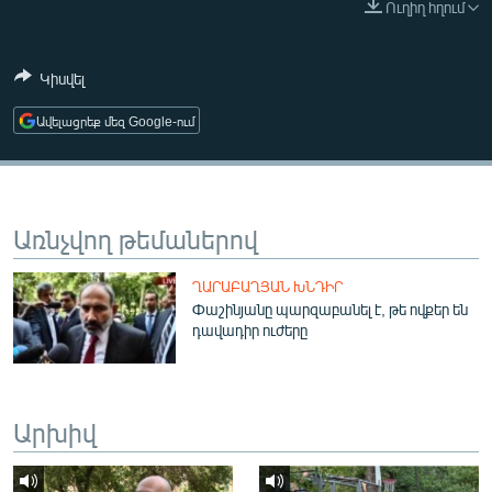
Ուղիղ հղում
ՄԻՋԱԶԳԱՅԻՆ
ՄՇԱԿՈՒՅԹ
Կիսվել
ՍՊՈՐՏ
Ավելացրեք մեզ Google-ում
ՄԵԿՆԱԲԱՆՈՒԹՅՈՒՆ
ՏՏ ԵՒ ԻՆՏԵՐՆԵՏ
ԿՈՐՈՆԱՎԻՐՈՒՍ
Առնչվող թեմաներով
ԱՐԽԻՎ
ՂԱՐԱԲԱՂՅԱՆ ԽՆԴԻՐ
ՏԵՍԱՆՅՈՒԹԵՐ
Փաշինյանը պարզաբանել է, թե ովքեր են
դավադիր ուժերը
ԲԱՆԱՎԵՃ
ՁԳՏԵԼՈՎ ԼԱՎԱԳՈՒՅՆԻՆ
ՓՈԴՔԱՍԹ
Արխիվ
Հայերեն