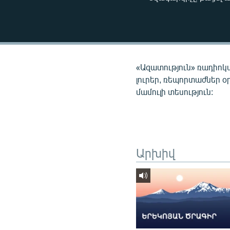
ՄԻՋԱԶԳԱՅԻՆ
ՄՇԱԿՈՒՅԹ
ՍՊՈՐՏ
ՄԵԿՆԱԲԱՆՈՒԹՅՈՒՆ
«Ազատություն» ռադիոկ
ՏՏ ԵՒ ԻՆՏԵՐՆԵՏ
լուրեր, ռեպորտաժներ օ
մամուլի տեսություն:
ԿՈՐՈՆԱՎԻՐՈՒՍ
ԱՐԽԻՎ
ՏԵՍԱՆՅՈՒԹԵՐ
ԲԱՆԱՎԵՃ
Արխիվ
ՁԳՏԵԼՈՎ ԼԱՎԱԳՈՒՅՆԻՆ
ՓՈԴՔԱՍԹ