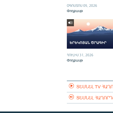
ՕԳՈՍՏՈՍ 05, 2026
Փոդքասթ
ՀՈՒԼԻՍ 31, 2026
Փոդքասթ
ՏԵՍՆԵԼ TV ՀԱՂ
ՏԵՍՆԵԼ ՀԱՂՈՐ