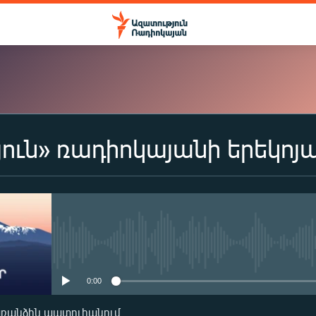
ուն» ռադիոկայանի երեկոյ
ԲԱԺԱՆՈՐԴԱԳՐՎԵԼ
Apple Podcasts
Spotify
No media source currently availa
0:00
Բաժանորդագրվել
առանձին պատուհանում