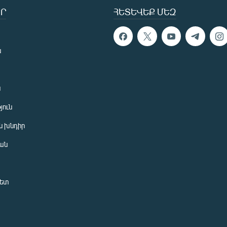
Ր
ՀԵՏԵՎԵՔ ՄԵԶ
ն
ն
յուն
 խնդիր
ան
նետ