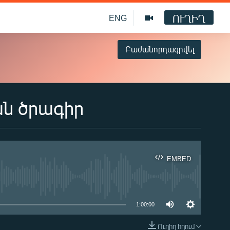
ՈՒՂԻՂ
ENG
Բաժանորդագրվել
ան ծրագիր
EMBED
ble
1:00:00
Ուղիղ հղում