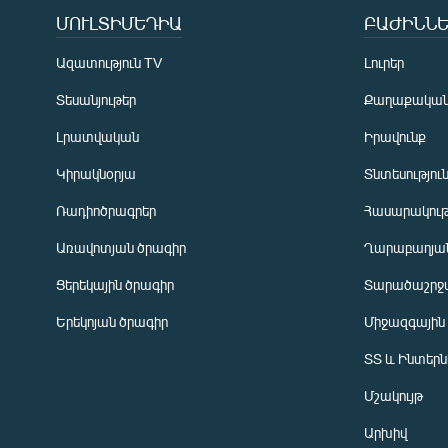
ՄՈՒԼՏԻՄԵԴԻԱ
ԲԱԺԻՆՆԵ
Ազատություն TV
Լուրեր
Տեսանյութեր
Քաղաքակա
Լրատվական
Իրավունք
Կիրակնօրյա
Տնտեսությու
Ռադիոծրագրեր
Հասարակութ
Առավոտյան ծրագիր
Ղարաբաղյան
Ցերեկային ծրագիր
Տարածաշրջ
Հայերեն
Երեկոյան ծրագիր
Միջազգային
English
ՏՏ և Ինտեր
Русский
Մշակույթ
ՀԵՏԵՎԵՔ ՄԵԶ
Արխիվ