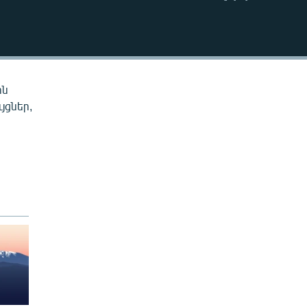
EMBED
ին
յցներ,