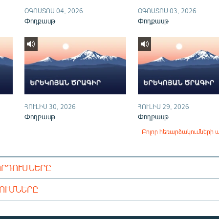
ՕԳՈՍՏՈՍ 04, 2026
ՕԳՈՍՏՈՍ 03, 2026
Փոդքասթ
Փոդքասթ
ՀՈՒԼԻՍ 30, 2026
ՀՈՒԼԻՍ 29, 2026
Փոդքասթ
Փոդքասթ
Բոլոր հեռարձակումների 
ՈՐԴՈՒՄՆԵՐԸ
ԴՈՒՄՆԵՐԸ